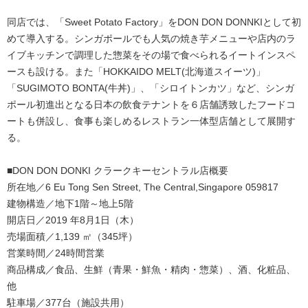
同店では、「Sweet Potato Factory」をDON DON DONNKIとして初
めて導入する。シンガポールでも人気の焼き芋メニューや店内のラ
イブキッチンで調理した惣菜をその場で食べられるイートインスペ
ースも設ける。また「HOKKAIDO MELT(北海道スイーツ)」
「SUGIMOTO BONTA(牛丼)」、「シロイトンカツ」など、シンガ
ポール初進出となる日本の飲食テナントを６店舗誘致したフードコ
ートも併設し、食事も楽しめるレストラン一体型店舗として展開す
る。
■DON DON DONKI クラークキーセントラル店概要
所在地／6 Eu Tong Sen Street, The Central,Singapore 059817
建物構造／地下1階～地上5階
開店日／2019 年8月1日（木）
売場面積／1,139 ㎡（345坪）
営業時間／24時間営業
商品構成／食品、生鮮（青果・鮮魚・精肉・惣菜）、酒、化粧品、
他
駐車場／377台（施設共用）