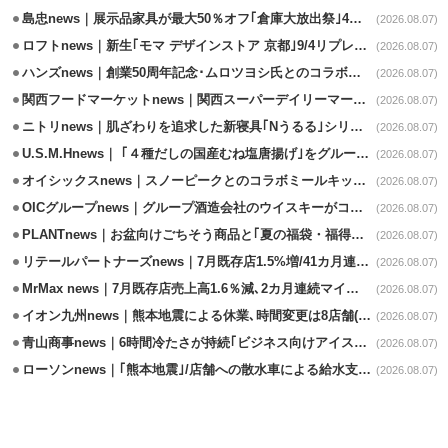
島忠news｜展示品家具が最大50％オフ｢倉庫大放出祭｣4店舗限定で開催
(2026.08.07)
ロフトnews｜新生｢モマ デザインストア 京都｣9/4リプレイスオープン
(2026.08.07)
ハンズnews｜創業50周年記念･ムロツヨシ氏とのコラボ企画｢ムロハンズ｣開催
(2026.08.07)
関西フードマーケットnews｜関西スーパーデイリーマート蒲生店8/7改装
(2026.08.07)
ニトリnews｜肌ざわりを追求した新寝具｢Nうるる｣シリーズを発売
(2026.08.07)
U.S.M.Hnews｜ ｢４種だしの国産むね塩唐揚げ｣をグループ610店で共同販促
(2026.08.07)
オイシックスnews｜スノーピークとのコラボミールキット8/13発売
(2026.08.07)
OICグループnews｜グループ酒造会社のウイスキーがコンペティション受賞
(2026.08.07)
PLANTnews｜お盆向けごちそう商品と｢夏の福袋・福得カート｣8/8から開催
(2026.08.07)
リテールパートナーズnews｜7月既存店1.5%増/41カ月連続増
(2026.08.07)
MrMax news｜7月既存店売上高1.6％減､2カ月連続マイナス
(2026.08.07)
イオン九州news｜熊本地震による休業､時間変更は8店舗(8/7時点)
(2026.08.07)
青山商事news｜6時間冷たさが持続｢ビジネス向けアイスベスト｣発売
(2026.08.07)
ローソンnews｜｢熊本地震｣/店舗への散水車による給水支援を開始
(2026.08.07)