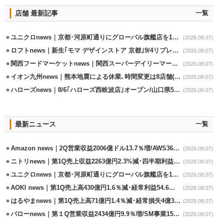
店舗 最新記事
一覧
ユニクロnews｜京都･河原町通りにグローバル旗艦店を11/6開設
(2026.08.07)
ロフトnews｜新生｢モマ デザインストア 京都｣9/4リプレイスオープン
(2026.08.07)
関西フードマーケットnews｜関西スーパーデイリーマート蒲生店8/7改装
(2026.08.07)
イオン九州news｜熊本地震による休業､時間変更は8店舗(8/7時点)
(2026.08.07)
ハローズnews｜8/6｢ハローズ西岐波店｣オープン/山口県5店舗目
(2026.08.07)
最新ニュース
一覧
Amazon news｜2Q営業収益2006億ドル13.7％増/AWS36.8％％増が貢献
(2026.08.07)
ニトリnews｜第1Q売上収益2263億円2.3%減･四半期利益1.4％減
(2026.08.07)
ユニクロnews｜京都･河原町通りにグローバル旗艦店を11/6開設
(2026.08.07)
AOKI news｜第1Q売上高430億円1.6％減･経常利益54.6％減
(2026.08.07)
はるやまnews｜第1Q売上高71億円1.4％減･経常損失4億3800万円
(2026.08.07)
バローnews｜第１Q営業収益2434億円9.9％増/SM事業15.5％増と絶好調
(2026.08.07)