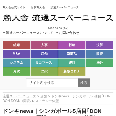
商人舎公式サイト
月刊商人舎
流通スーパーニュース
2026.08.08 (Sat)
流通スーパーニュースについて
お問い合わせ
組織
人事
戦略
決算
M&A
店舗
新商品
販促
システム
Eコマース
統計
海外
月次
CSR
新型コロナ
流通スーパーニュース
>
店舗
> ドンキnews｜シンガポール5店目｢DON
DON DONKI｣開設､レストラン一体型
ドンキnews｜シンガポール5店目｢DON