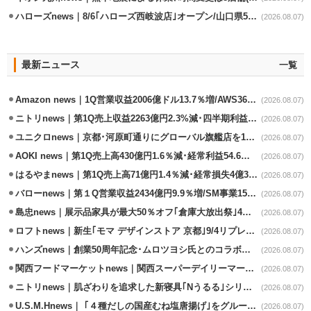
ハローズnews｜8/6｢ハローズ西岐波店｣オープン/山口県5店舗目
(2026.08.07)
最新ニュース
一覧
Amazon news｜1Q営業収益2006億ドル13.7％増/AWS36.8％％増が貢献
(2026.08.07)
ニトリnews｜第1Q売上収益2263億円2.3%減･四半期利益1.4％減
(2026.08.07)
ユニクロnews｜京都･河原町通りにグローバル旗艦店を11/6開設
(2026.08.07)
AOKI news｜第1Q売上高430億円1.6％減･経常利益54.6％減
(2026.08.07)
はるやまnews｜第1Q売上高71億円1.4％減･経常損失4億3800万円
(2026.08.07)
バローnews｜第１Q営業収益2434億円9.9％増/SM事業15.5％増と絶好調
(2026.08.07)
島忠news｜展示品家具が最大50％オフ｢倉庫大放出祭｣4店舗限定で開催
(2026.08.07)
ロフトnews｜新生｢モマ デザインストア 京都｣9/4リプレイスオープン
(2026.08.07)
ハンズnews｜創業50周年記念･ムロツヨシ氏とのコラボ企画｢ムロハンズ｣開催
(2026.08.07)
関西フードマーケットnews｜関西スーパーデイリーマート蒲生店8/7改装
(2026.08.07)
ニトリnews｜肌ざわりを追求した新寝具｢Nうるる｣シリーズを発売
(2026.08.07)
U.S.M.Hnews｜ ｢４種だしの国産むね塩唐揚げ｣をグループ610店で共同販促
(2026.08.07)