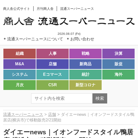
商人舎公式サイト
月刊商人舎
流通スーパーニュース
2026.08.07 (Fri)
流通スーパーニュースについて
お問い合わせ
組織
人事
戦略
決算
M&A
店舗
新商品
販促
システム
Eコマース
統計
海外
月次
CSR
新型コロナ
流通スーパーニュース
>
店舗
> ダイエーnews｜イオンフードスタイル鴨
居店(横浜市)で移動販売2/21開始
ダイエーnews｜イオンフードスタイル鴨居