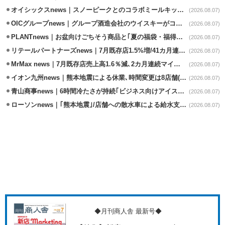
オイシックスnews｜スノーピークとのコラボミールキット8/13発売
(2026.08.07)
OICグループnews｜グループ酒造会社のウイスキーがコンペティション受賞
(2026.08.07)
PLANTnews｜お盆向けごちそう商品と｢夏の福袋・福得カート｣8/8から開催
(2026.08.07)
リテールパートナーズnews｜7月既存店1.5%増/41カ月連続増
(2026.08.07)
MrMax news｜7月既存店売上高1.6％減､2カ月連続マイナス
(2026.08.07)
イオン九州news｜熊本地震による休業､時間変更は8店舗(8/7時点)
(2026.08.07)
青山商事news｜6時間冷たさが持続｢ビジネス向けアイスベスト｣発売
(2026.08.07)
ローソンnews｜｢熊本地震｣/店舗への散水車による給水支援を開始
(2026.08.07)
◆月刊商人舎 最新号◆