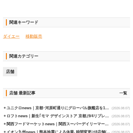
関連キーワード
ダイエー
移動販売
関連カテゴリー
店舗
店舗 最新記事
一覧
ユニクロnews｜京都･河原町通りにグローバル旗艦店を11/6開設
(2026.08.07)
ロフトnews｜新生｢モマ デザインストア 京都｣9/4リプレイスオープン
(2026.08.07)
関西フードマーケットnews｜関西スーパーデイリーマート蒲生店8/7改装
(2026.08.07)
イオン九州news｜熊本地震による休業､時間変更は8店舗(8/7時点)
(2026.08.07)