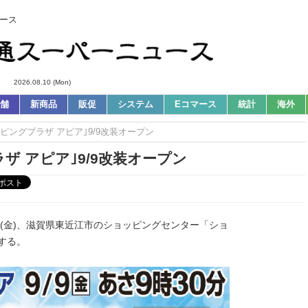
ース
2026.08.10 (Mon)
舗
新商品
販促
システム
Eコマース
統計
海外
ッピングプラザ アピア｣9/9改装オープン
ザ アピア｣9/9改装オープン
9日(金)、滋賀県東近江市のショッピングセンター「ショ
する。