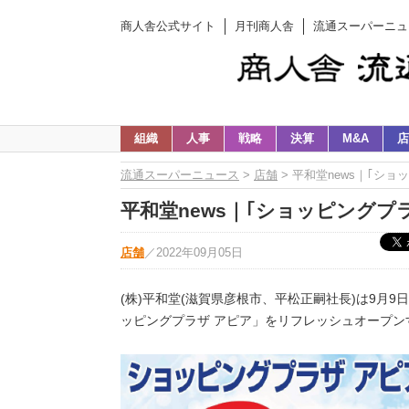
商人舎公式サイト
月刊商人舎
流通スーパーニュ
組織
人事
戦略
決算
M&A
店
流通スーパーニュース
>
店舗
> 平和堂news｜｢ショ
平和堂news｜｢ショッピングプラ
店舗
／
2022年09月05日
(株)平和堂(滋賀県彦根市、平松正嗣社長)は9月
ッピングプラザ アピア」をリフレッシュオープン