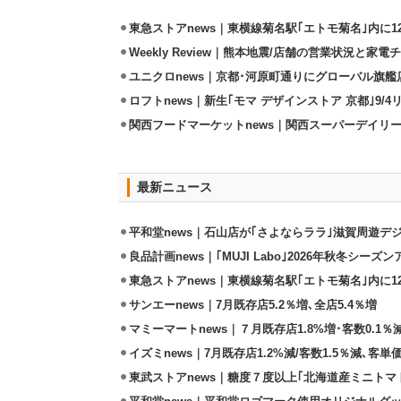
東急ストアnews｜東横線菊名駅｢エトモ菊名｣内に
Weekly Review｜熊本地震/店舗の営業状況と家
ユニクロnews｜京都･河原町通りにグローバル旗艦店
ロフトnews｜新生｢モマ デザインストア 京都｣9/
関西フードマーケットnews｜関西スーパーデイリー
最新ニュース
平和堂news｜石山店が｢さよならララ｣滋賀周遊デ
良品計画news｜｢MUJI Labo｣2026年秋冬シーズ
東急ストアnews｜東横線菊名駅｢エトモ菊名｣内に
サンエーnews｜7月既存店5.2％増､全店5.4％増
マミーマートnews｜７月既存店1.8%増･客数0.1％減
イズミnews｜7月既存店1.2%減/客数1.5％減､客単価
東武ストアnews｜糖度７度以上｢北海道産ミニトマト｣