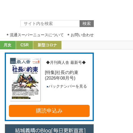
流通スーパーニュースについて
お問い合わせ
月次
CSR
新型コロナ
◆月刊商人舎 最新号◆
[特集]社長の約束
(2026年08月号)
バックナンバーを見る
購読申込み