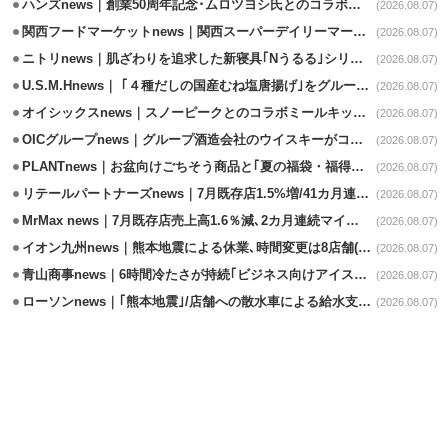
ハンズnews｜創業50周年記念･ムロツヨシ氏とのコラボ企画｢ムロハンズ｣開催
(2026.08.07)
関西フードマーケットnews｜関西スーパーデイリーマート蒲生店8/7改装
(2026.08.07)
ニトリnews｜肌ざわりを追求した新寝具｢Nうるる｣シリーズを発売
(2026.08.07)
U.S.M.Hnews｜ ｢４種だしの国産むね塩唐揚げ｣をグループ610店で共同販促
(2026.08.07)
オイシックスnews｜スノーピークとのコラボミールキット8/13発売
(2026.08.07)
OICグループnews｜グループ酒造会社のウイスキーがコンペティション受賞
(2026.08.07)
PLANTnews｜お盆向けごちそう商品と｢夏の福袋・福得カート｣8/8から開催
(2026.08.07)
リテールパートナーズnews｜7月既存店1.5%増/41カ月連続増
(2026.08.07)
MrMax news｜7月既存店売上高1.6％減､2カ月連続マイナス
(2026.08.07)
イオン九州news｜熊本地震による休業､時間変更は8店舗(8/7時点)
(2026.08.07)
青山商事news｜6時間冷たさが持続｢ビジネス向けアイスベスト｣発売
(2026.08.07)
ローソンnews｜｢熊本地震｣/店舗への散水車による給水支援を開始
(2026.08.07)