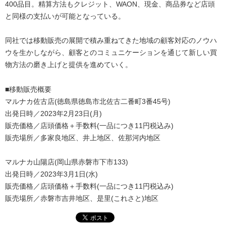
400品目。精算方法もクレジット、WAON、現金、商品券など店頭
と同様の支払いが可能となっている。
同社では移動販売の展開で積み重ねてきた地域の顧客対応のノウハ
ウを生かしながら、顧客とのコミュニケーションを通じて新しい買
物方法の磨き上げと提供を進めていく。
■移動販売概要
マルナカ佐古店(徳島県徳島市北佐古二番町3番45号)
出発日時／2023年2月23日(月)
販売価格／店頭価格＋手数料(一品につき11円税込み)
販売場所／多家良地区、井上地区、佐那河内地区
マルナカ山陽店(岡山県赤磐市下市133)
出発日時／2023年3月1日(水)
販売価格／店頭価格＋手数料(一品につき11円税込み)
販売場所／赤磐市吉井地区、是里(これさと)地区