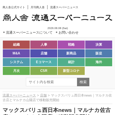
商人舎公式サイト
月刊商人舎
流通スーパーニュース
2026.08.08 (Sat)
流通スーパーニュースについて
お問い合わせ
組織
人事
戦略
決算
M&A
店舗
新商品
販促
システム
Eコマース
統計
海外
月次
CSR
新型コロナ
流通スーパーニュース
>
店舗
> マックスバリュ西日本news｜マルナカ佐
古店とマルナカ山陽店で移動販売開始
マックスバリュ西日本news｜マルナカ佐古