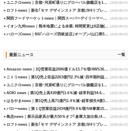
ユニクロnews｜京都･河原町通りにグローバル旗艦店を11/6開設
(2026.08.07)
ロフトnews｜新生｢モマ デザインストア 京都｣9/4リプレイスオープン
(2026.08.07)
関西フードマーケットnews｜関西スーパーデイリーマート蒲生店8/7改装
(2026.08.07)
イオン九州news｜熊本地震による休業､時間変更は8店舗(8/7時点)
(2026.08.07)
ハローズnews｜8/6｢ハローズ西岐波店｣オープン/山口県5店舗目
(2026.08.07)
最新ニュース
一覧
Amazon news｜2Q営業収益2006億ドル13.7％増/AWS36.8％％増が貢献
(2026.08.07)
ニトリnews｜第1Q売上収益2263億円2.3%減･四半期利益1.4％減
(2026.08.07)
ユニクロnews｜京都･河原町通りにグローバル旗艦店を11/6開設
(2026.08.07)
AOKI news｜第1Q売上高430億円1.6％減･経常利益54.6％減
(2026.08.07)
はるやまnews｜第1Q売上高71億円1.4％減･経常損失4億3800万円
(2026.08.07)
バローnews｜第１Q営業収益2434億円9.9％増/SM事業15.5％増と絶好調
(2026.08.07)
島忠news｜展示品家具が最大50％オフ｢倉庫大放出祭｣4店舗限定で開催
(2026.08.07)
ロフトnews｜新生｢モマ デザインストア 京都｣9/4リプレイスオープン
(2026.08.07)