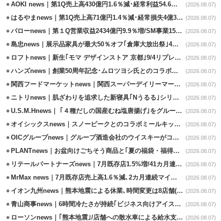
AOKI news｜第1Q売上高430億円1.6％減･経常利益54.6％減
(2026.08.07)
はるやまnews｜第1Q売上高71億円1.4％減･経常損失4億3800万円
(2026.08.07)
バローnews｜第１Q営業収益2434億円9.9％増/SM事業15.5％増と絶好調
(2026.08.07)
島忠news｜展示品家具が最大50％オフ｢倉庫大放出祭｣4店舗限定で開催
(2026.08.07)
ロフトnews｜新生｢モマ デザインストア 京都｣9/4リプレイスオープン
(2026.08.07)
ハンズnews｜創業50周年記念･ムロツヨシ氏とのコラボ企画｢ムロハンズ｣開催
(2026.08.07)
関西フードマーケットnews｜関西スーパーデイリーマート蒲生店8/7改装
(2026.08.07)
ニトリnews｜肌ざわりを追求した新寝具｢Nうるる｣シリーズを発売
(2026.08.07)
U.S.M.Hnews｜ ｢４種だしの国産むね塩唐揚げ｣をグループ610店で共同販促
(2026.08.07)
オイシックスnews｜スノーピークとのコラボミールキット8/13発売
(2026.08.07)
OICグループnews｜グループ酒造会社のウイスキーがコンペティション受賞
(2026.08.07)
PLANTnews｜お盆向けごちそう商品と｢夏の福袋・福得カート｣8/8から開催
(2026.08.07)
リテールパートナーズnews｜7月既存店1.5%増/41カ月連続増
(2026.08.07)
MrMax news｜7月既存店売上高1.6％減､2カ月連続マイナス
(2026.08.07)
イオン九州news｜熊本地震による休業､時間変更は8店舗(8/7時点)
(2026.08.07)
青山商事news｜6時間冷たさが持続｢ビジネス向けアイスベスト｣発売
(2026.08.07)
ローソンnews｜｢熊本地震｣/店舗への散水車による給水支援を開始
(2026.08.07)