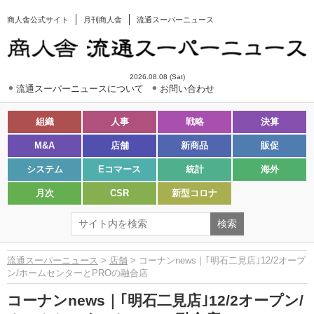
商人舎公式サイト
月刊商人舎
流通スーパーニュース
2026.08.08 (Sat)
流通スーパーニュースについて
お問い合わせ
組織
人事
戦略
決算
M&A
店舗
新商品
販促
システム
Eコマース
統計
海外
月次
CSR
新型コロナ
流通スーパーニュース
>
店舗
> コーナンnews｜｢明石二見店｣12/2オープ
ン/ホームセンターとPROの融合店
コーナンnews｜｢明石二見店｣12/2オープン/