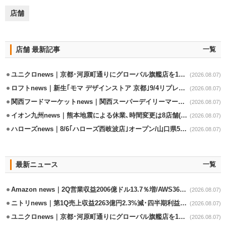
店舗
店舗 最新記事
一覧
ユニクロnews｜京都･河原町通りにグローバル旗艦店を11/6開設
(2026.08.07)
ロフトnews｜新生｢モマ デザインストア 京都｣9/4リプレイスオープン
(2026.08.07)
関西フードマーケットnews｜関西スーパーデイリーマート蒲生店8/7改装
(2026.08.07)
イオン九州news｜熊本地震による休業､時間変更は8店舗(8/7時点)
(2026.08.07)
ハローズnews｜8/6｢ハローズ西岐波店｣オープン/山口県5店舗目
(2026.08.07)
最新ニュース
一覧
Amazon news｜2Q営業収益2006億ドル13.7％増/AWS36.8％％増が貢献
(2026.08.07)
ニトリnews｜第1Q売上収益2263億円2.3%減･四半期利益1.4％減
(2026.08.07)
ユニクロnews｜京都･河原町通りにグローバル旗艦店を11/6開設
(2026.08.07)