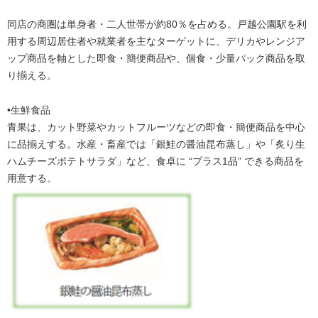
同店の商圏は単身者・二人世帯が約80％を占める。戸越公園駅を利
用する周辺居住者や就業者を主なターゲットに、デリカやレンジア
ップ商品を軸とした即食・簡便商品や、個食・少量パック商品を取
り揃える。
•生鮮食品
青果は、カット野菜やカットフルーツなどの即食・簡便商品を中心
に品揃えする。水産・畜産では「銀鮭の醤油昆布蒸し」や「炙り生
ハムチーズポテトサラダ」など、食卓に “プラス1品” できる商品を
用意する。