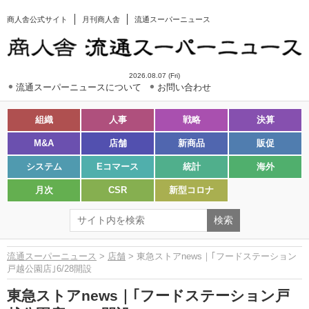
商人舎公式サイト
月刊商人舎
流通スーパーニュース
2026.08.07 (Fri)
流通スーパーニュースについて
お問い合わせ
組織
人事
戦略
決算
M&A
店舗
新商品
販促
システム
Eコマース
統計
海外
月次
CSR
新型コロナ
流通スーパーニュース
>
店舗
> 東急ストアnews｜｢フードステーション
戸越公園店｣6/28開設
東急ストアnews｜｢フードステーション戸