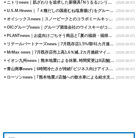
ニトリnews｜肌ざわりを追求した新寝具｢Nうるる｣シリーズを発売
(2026.08.07)
U.S.M.Hnews｜ ｢４種だしの国産むね塩唐揚げ｣をグループ610店で共同販促
(2026.08.07)
オイシックスnews｜スノーピークとのコラボミールキット8/13発売
(2026.08.07)
OICグループnews｜グループ酒造会社のウイスキーがコンペティション受賞
(2026.08.07)
PLANTnews｜お盆向けごちそう商品と｢夏の福袋・福得カート｣8/8から開催
(2026.08.07)
リテールパートナーズnews｜7月既存店1.5%増/41カ月連続増
(2026.08.07)
MrMax news｜7月既存店売上高1.6％減､2カ月連続マイナス
(2026.08.07)
イオン九州news｜熊本地震による休業､時間変更は8店舗(8/7時点)
(2026.08.07)
青山商事news｜6時間冷たさが持続｢ビジネス向けアイスベスト｣発売
(2026.08.07)
ローソンnews｜｢熊本地震｣/店舗への散水車による給水支援を開始
(2026.08.07)