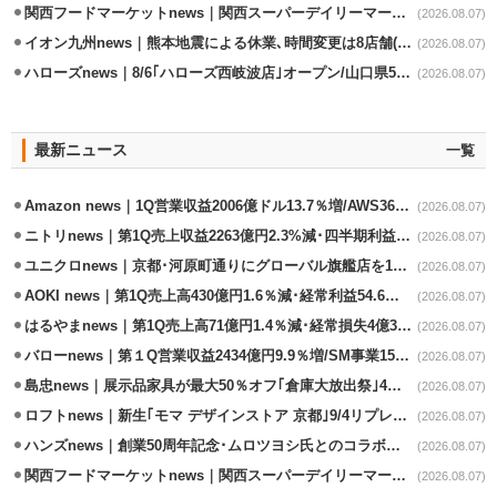
関西フードマーケットnews｜関西スーパーデイリーマート蒲生店8/7改装
(2026.08.07)
イオン九州news｜熊本地震による休業､時間変更は8店舗(8/7時点)
(2026.08.07)
ハローズnews｜8/6｢ハローズ西岐波店｣オープン/山口県5店舗目
(2026.08.07)
最新ニュース
一覧
Amazon news｜1Q営業収益2006億ドル13.7％増/AWS36.8％％増が貢献
(2026.08.07)
ニトリnews｜第1Q売上収益2263億円2.3%減･四半期利益1.4％減
(2026.08.07)
ユニクロnews｜京都･河原町通りにグローバル旗艦店を11/6開設
(2026.08.07)
AOKI news｜第1Q売上高430億円1.6％減･経常利益54.6％減
(2026.08.07)
はるやまnews｜第1Q売上高71億円1.4％減･経常損失4億3800万円
(2026.08.07)
バローnews｜第１Q営業収益2434億円9.9％増/SM事業15.5％増と絶好調
(2026.08.07)
島忠news｜展示品家具が最大50％オフ｢倉庫大放出祭｣4店舗限定で開催
(2026.08.07)
ロフトnews｜新生｢モマ デザインストア 京都｣9/4リプレイスオープン
(2026.08.07)
ハンズnews｜創業50周年記念･ムロツヨシ氏とのコラボ企画｢ムロハンズ｣開催
(2026.08.07)
関西フードマーケットnews｜関西スーパーデイリーマート蒲生店8/7改装
(2026.08.07)