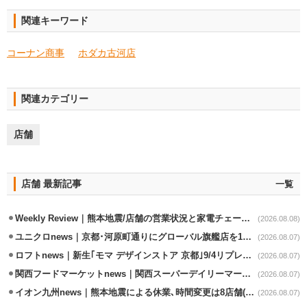
関連キーワード
コーナン商事
ホダカ古河店
関連カテゴリー
店舗
店舗 最新記事
一覧
Weekly Review｜熊本地震/店舗の営業状況と家電チェーンの支援策
(2026.08.08)
ユニクロnews｜京都･河原町通りにグローバル旗艦店を11/6開設
(2026.08.07)
ロフトnews｜新生｢モマ デザインストア 京都｣9/4リプレイスオープン
(2026.08.07)
関西フードマーケットnews｜関西スーパーデイリーマート蒲生店8/7改装
(2026.08.07)
イオン九州news｜熊本地震による休業､時間変更は8店舗(8/7時点)
(2026.08.07)