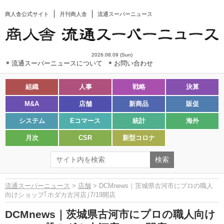
商人舎公式サイト
月刊商人舎
流通スーパーニュース
2026.08.09 (Sun)
流通スーパーニュースについて
お問い合わせ
組織
人事
戦略
決算
M&A
店舗
新商品
販促
システム
Eコマース
統計
海外
月次
CSR
新型コロナ
流通スーパーニュース
>
店舗
> DCMnews｜茨城県古河市にプロの職人
向けショップ｢ホダカ古河店｣7/19開店
DCMnews｜茨城県古河市にプロの職人向け