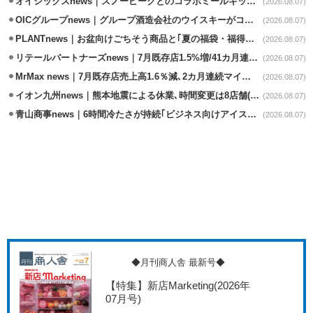
オイシックスnews｜スノーピークとのコラボミールキット8/13発売
(2026.08.07)
OICグループnews｜グループ酒造会社のウイスキーがコンペティション受賞
(2026.08.07)
PLANTnews｜お盆向けごちそう商品と｢夏の福袋・福得カート｣8/8から開催
(2026.08.07)
リテールパートナーズnews｜7月既存店1.5%増/41カ月連続増
(2026.08.07)
MrMax news｜7月既存店売上高1.6％減､2カ月連続マイナス
(2026.08.07)
イオン九州news｜熊本地震による休業､時間変更は8店舗(8/7時点)
(2026.08.07)
青山商事news｜6時間冷たさが持続｢ビジネス向けアイスベスト｣発売
(2026.08.07)
◆月刊商人舎 最新号◆
【特集】新店Marketing
(2026年
07月号)