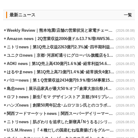
最新ニュース
一覧
Weekly Review｜熊本地震/店舗の営業状況と家電チェーンの支援策
(2026.08.08)
Amazon news｜2Q営業収益2006億ドル13.7％増/AWS36.8％％増が貢献
(2026.08.07)
ニトリnews｜第1Q売上収益2263億円2.3%減･四半期利益1.4％減
(2026.08.07)
ユニクロnews｜京都･河原町通りにグローバル旗艦店を11/6開設
(2026.08.07)
AOKI news｜第1Q売上高430億円1.6％減･経常利益54.6％減
(2026.08.07)
はるやまnews｜第1Q売上高71億円1.4％減･経常損失4億3800万円
(2026.08.07)
バローnews｜第１Q営業収益2434億円9.9％増/SM事業15.5％増と絶好調
(2026.08.07)
島忠news｜展示品家具が最大50％オフ｢倉庫大放出祭｣4店舗限定で開催
(2026.08.07)
ロフトnews｜新生｢モマ デザインストア 京都｣9/4リプレイスオープン
(2026.08.07)
ハンズnews｜創業50周年記念･ムロツヨシ氏とのコラボ企画｢ムロハンズ｣開催
(2026.08.07)
関西フードマーケットnews｜関西スーパーデイリーマート蒲生店8/7改装
(2026.08.07)
ニトリnews｜肌ざわりを追求した新寝具｢Nうるる｣シリーズを発売
(2026.08.07)
U.S.M.Hnews｜ ｢４種だしの国産むね塩唐揚げ｣をグループ610店で共同販促
(2026.08.07)