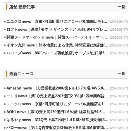
店舗 最新記事
一覧
ユニクロnews｜京都･河原町通りにグローバル旗艦店を11/6開設
(2026.08.07)
ロフトnews｜新生｢モマ デザインストア 京都｣9/4リプレイスオープン
(2026.08.07)
関西フードマーケットnews｜関西スーパーデイリーマート蒲生店8/7改装
(2026.08.07)
イオン九州news｜熊本地震による休業､時間変更は8店舗(8/7時点)
(2026.08.07)
ハローズnews｜8/6｢ハローズ西岐波店｣オープン/山口県5店舗目
(2026.08.07)
最新ニュース
一覧
Amazon news｜1Q営業収益2006億ドル13.7％増/AWS36.8％％増が貢献
(2026.08.07)
ニトリnews｜第1Q売上収益2263億円2.3%減･四半期利益1.4％減
(2026.08.07)
ユニクロnews｜京都･河原町通りにグローバル旗艦店を11/6開設
(2026.08.07)
AOKI news｜第1Q売上高430億円1.6％減･経常利益54.6％減
(2026.08.07)
はるやまnews｜第1Q売上高71億円1.4％減･経常損失4億3800万円
(2026.08.07)
バローnews｜第１Q営業収益2434億円9.9％増/SM事業15.5％増と絶好調
(2026.08.07)