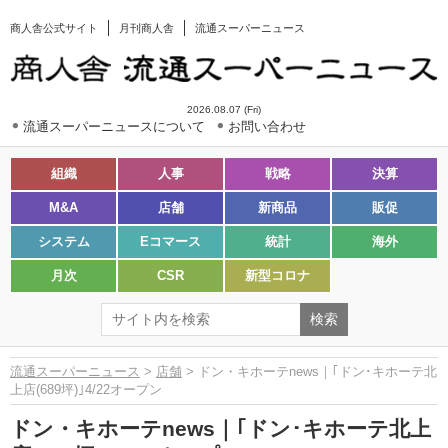
商人舎公式サイト
月刊商人舎
流通スーパーニュース
2026.08.07 (Fri)
流通スーパーニュースについて
お問い合わせ
組織
人事
戦略
決算
M&A
店舗
新商品
販促
システム
Eコマース
統計
海外
月次
CSR
新型コロナ
流通スーパーニュース
>
店舗
> ドン・キホーテnews｜｢ドン･キホーテ北
上店(689坪)｣4/22オープン
ドン・キホーテnews｜｢ドン･キホーテ北上