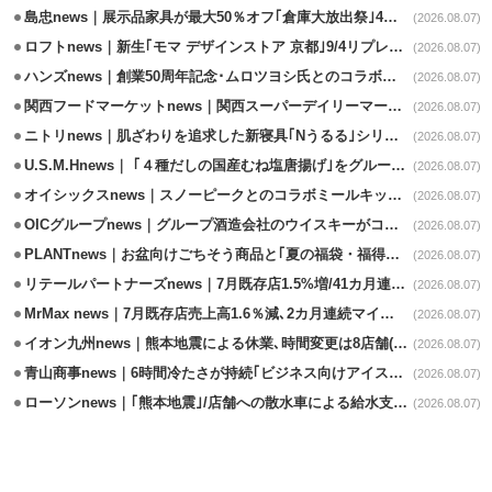
島忠news｜展示品家具が最大50％オフ｢倉庫大放出祭｣4店舗限定で開催
(2026.08.07)
ロフトnews｜新生｢モマ デザインストア 京都｣9/4リプレイスオープン
(2026.08.07)
ハンズnews｜創業50周年記念･ムロツヨシ氏とのコラボ企画｢ムロハンズ｣開催
(2026.08.07)
関西フードマーケットnews｜関西スーパーデイリーマート蒲生店8/7改装
(2026.08.07)
ニトリnews｜肌ざわりを追求した新寝具｢Nうるる｣シリーズを発売
(2026.08.07)
U.S.M.Hnews｜ ｢４種だしの国産むね塩唐揚げ｣をグループ610店で共同販促
(2026.08.07)
オイシックスnews｜スノーピークとのコラボミールキット8/13発売
(2026.08.07)
OICグループnews｜グループ酒造会社のウイスキーがコンペティション受賞
(2026.08.07)
PLANTnews｜お盆向けごちそう商品と｢夏の福袋・福得カート｣8/8から開催
(2026.08.07)
リテールパートナーズnews｜7月既存店1.5%増/41カ月連続増
(2026.08.07)
MrMax news｜7月既存店売上高1.6％減､2カ月連続マイナス
(2026.08.07)
イオン九州news｜熊本地震による休業､時間変更は8店舗(8/7時点)
(2026.08.07)
青山商事news｜6時間冷たさが持続｢ビジネス向けアイスベスト｣発売
(2026.08.07)
ローソンnews｜｢熊本地震｣/店舗への散水車による給水支援を開始
(2026.08.07)