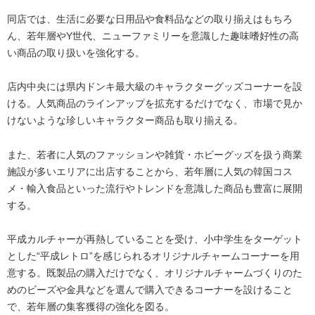
同店では、生活に必要な日用品や食料品などの取り揃えはもちろ
ん、若年層やY世代、ニューファミリーを意識した趣味嗜好性の高
い商品の取り扱いを強化する。
店内中央には県内ドンキ最大級のキャラクターグッズコーナーを設
ける。人気商品のラインアップを拡充するだけでなく、市場で見か
けないような珍しいキャラクター商品も取り揃える。
また、若者に人気のファッションや雑貨・ホビーグッズを扱う商業
施設が多いエリアに出店することから、若年層に人気の韓国コス
メ・輸入食品といった流行やトレンドを意識した商品も豊富に展開
する。
平成カルチャーが再熱していることを受け、小中学生をターゲット
とした“平成レトロ”を感じられるオリジナルチャームコーナーを用
意する。既製品の購入だけでなく、オリジナルチャームづくりのた
めのビーズや金具などを選んで購入できるコーナーを設けること
で、若年層の集客獲得の強化を図る。