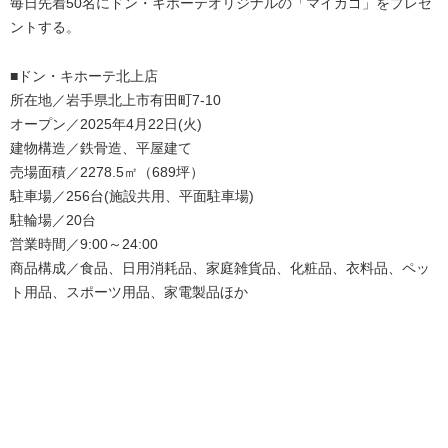
毎日先着50名にドン・キホーテオリジナルの「マイカゴ」をプレゼ
ントする。
■ドン・キホーテ北上店
所在地／岩手県北上市有田町7-10
オープン／2025年4月22日(火)
建物構造／鉄骨造、平屋建て
売場面積／2278.5㎡（689坪）
駐車場／256台(施設共用、平面駐車場)
駐輪場／20台
営業時間／9:00～24:00
商品構成／食品、日用消耗品、家庭雑貨品、化粧品、衣料品、ペッ
ト用品、スポーツ用品、家電製品ほか