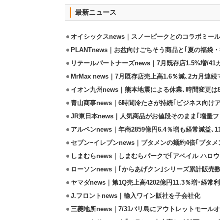
最新ニュース
オイシックスnews｜スノーピークとのコラボミールキ
PLANTnews｜お盆向けごちそう商品と｢夏の福袋・
リテールパートナーズnews｜7月既存店1.5%増/4
MrMax news｜7月既存店売上高1.6％減､2カ月連
イオン九州news｜熊本地震による休業､時間変更は8店
青山商事news｜6時間冷たさが持続｢ビジネス向け
JR東日本news｜人気商品がお値段そのまま｢増量フェ
アルペンnews｜年商2859億円6.4％増も経常減益､
セブンｰイレブンnews｜ブタメンの麺約4倍｢ブタメン
しまむらnews｜しまむらパークで｢アベイル ハロ
ローソンnews｜｢からあげクン｣シリーズ累計販売数
ヤマダnews｜第1Q売上高4202億円11.3％増･経常利
J.フロントnews｜輸入ワイン販社を子会社化
三菱地所news｜7/31バリ島にアウトレットモール