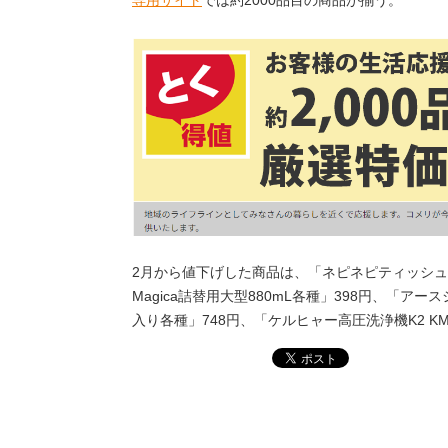
2月から値下げした商品は、「ネピネピティッシュ1
Magica詰替用大型880mL各種」398円、「ア
入り各種」748円、「ケルヒャー高圧洗浄機K2 K