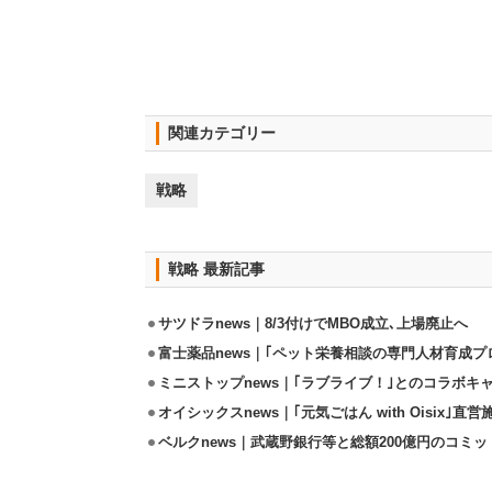
関連カテゴリー
戦略
戦略 最新記事
サツドラnews｜8/3付けでMBO成立､上場廃止へ
富士薬品news｜｢ペット栄養相談の専門人材育成プ
ミニストップnews｜｢ラブライブ！｣とのコラボキャ
オイシックスnews｜｢元気ごはん with Oisix｣
ベルクnews｜武蔵野銀行等と総額200億円のコミ