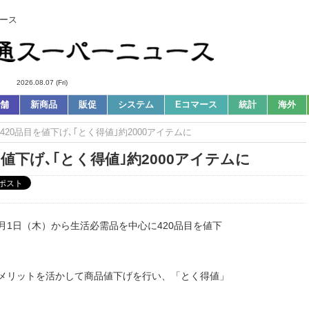
ース
2026.08.07 (Fri)
舗
新商品
販促
システム
Eコマース
統計
海外
ら420品目を値下げ､｢とく得値｣約2000アイテムに
を値下げ､｢とく得値｣約2000アイテムに
月1日（木）から生活必需品を中心に420品目を値下
・メリットを活かして商品値下げを行い、「とく得値」