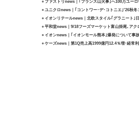
ファストリnews｜｢フランス山火事｣へ100万ユー
ユニクロnews｜｢コントワー･デ･コトニエ｣’26秋冬
イオンリテールnews｜北欧スタイル｢グラニート｣
平和堂news｜9/18フーズマーケット富山掛尾､ア
イオンnews｜｢イオンモール熊本｣爆発について事
ケーズnews｜第1Q売上高1999億円12.4％増･経常利