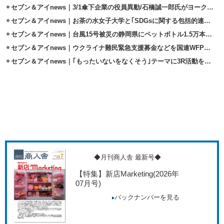
セブン＆アイnews｜3/1傘下企業の役員異動/石橋誠一郎氏がヨーク会長に
セブン＆アイnews｜お茶の水女子大学と｢SDGsに関する包括的連携協定｣締結
セブン＆アイnews｜台風15号被災の静岡県にペットボトル1.5万本を寄贈
セブン＆アイnews｜ウクライナ難民緊急支援募金などを国連WFPに寄託
セブン＆アイnews｜｢もったいないをなくそう｣テーマに3R活動を強化
◆月刊商人舎 最新号◆
【特集】新店Marketing
(2026年
07月号)
バックナンバーを見る