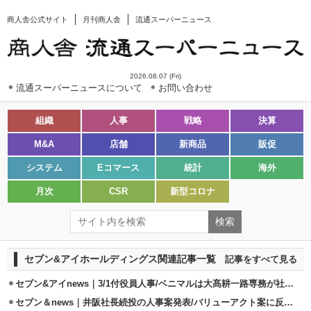
商人舎公式サイト
月刊商人舎
流通スーパーニュース
2026.08.07 (Fri)
流通スーパーニュースについて
お問い合わせ
組織
人事
戦略
決算
M&A
店舗
新商品
販促
システム
Eコマース
統計
海外
月次
CSR
新型コロナ
セブン&アイホールディングス関連記事一覧
記事をすべて見る
セブン&アイnews｜3/1付役員人事/ベニマルは大髙耕一路専務が社長昇格
セブン＆news｜井阪社長続投の人事案発表/バリューアクト案に反対表明