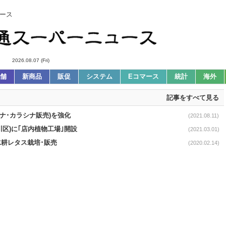
ース
2026.08.07 (Fri)
舗
新商品
販促
システム
Eコマース
統計
海外
記事をすべて見る
ナ･カラシナ販売)を強化
(2021.08.11)
川区)に｢店内植物工場｣開設
(2021.03.01)
水耕レタス栽培･販売
(2020.02.14)