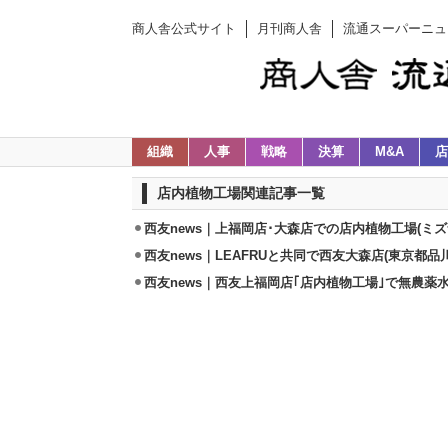
商人舎公式サイト
月刊商人舎
流通スーパーニュ
組織
人事
戦略
決算
M&A
店
店内植物工場関連記事一覧
西友news｜上福岡店･大森店での店内植物工場(ミズ
西友news｜LEAFRUと共同で西友大森店(東京都品
西友news｜西友上福岡店｢店内植物工場｣で無農薬