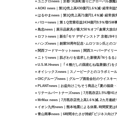
ユニクロnews｜京都･河原町通りにグローバル旗艦店
AOKI news｜第1Q売上高430億円1.6％減･経常利益5
はるやまnews｜第1Q売上高71億円1.4％減･経常損失
バローnews｜第１Q営業収益2434億円9.9％増/SM
島忠news｜展示品家具が最大50％オフ｢倉庫大放出
ロフトnews｜新生｢モマ デザインストア 京都｣9/
ハンズnews｜創業50周年記念･ムロツヨシ氏との
関西フードマーケットnews｜関西スーパーデイリー
ニトリnews｜肌ざわりを追求した新寝具｢Nうるる
U.S.M.Hnews｜ ｢４種だしの国産むね塩唐揚げ｣
オイシックスnews｜スノーピークとのコラボミールキ
OICグループnews｜グループ酒造会社のウイスキ
PLANTnews｜お盆向けごちそう商品と｢夏の福袋・
リテールパートナーズnews｜7月既存店1.5%増/4
MrMax news｜7月既存店売上高1.6％減､2カ月連
イオン九州news｜熊本地震による休業､時間変更は8店
青山商事news｜6時間冷たさが持続｢ビジネス向け