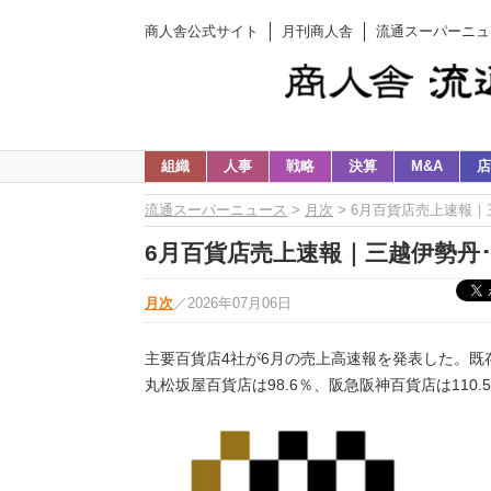
商人舎公式サイト
月刊商人舎
流通スーパーニュ
組織
人事
戦略
決算
M&A
店
流通スーパーニュース
>
月次
> 6月百貨店売上速報｜
6月百貨店売上速報｜三越伊勢丹
月次
／
2026年07月06日
主要百貨店4社が6月の売上高速報を発表した。既存
丸松坂屋百貨店は98.6％、阪急阪神百貨店は110.