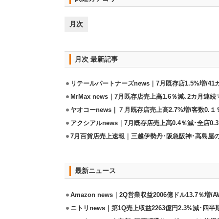
月次
月次 最新記事
リテールパートナーズnews｜7月既存店1.5%増/4
MrMax news｜7月既存店売上高1.6％減､2カ月連
ヤオコーnews｜７月既存店売上高2.7%増/客数0.１
アクシアルnews｜7月既存店売上高0.4％減･全店0.
7月百貨店売上速報｜三越伊勢丹･阪急阪神･高島屋
最新ニュース
Amazon news｜2Q営業収益2006億ドル13.7％増/
ニトリnews｜第1Q売上収益2263億円2.3%減･四半