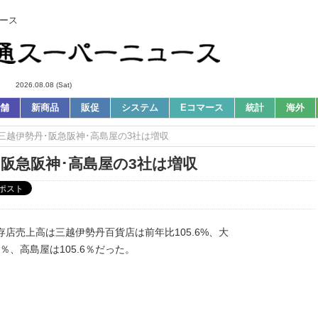
ース
2026.08.08 (Sat)
舗
新商品
販促
システム
Eコマース
統計
海外
三越伊勢丹･阪急阪神･高島屋の3社は増収
･阪急阪神･高島屋の3社は増収
店売上高は三越伊勢丹百貨店は前年比105.6%、大
5％、高島屋は105.6％だった。