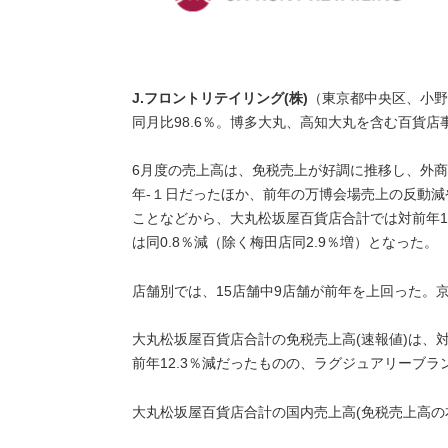
J.フロントリテイリング(株)
（東京都中央区、小野
同月比98.6％。博多大丸、高知大丸を含む百貨店事
6月度の売上高は、免税売上が好調に推移し、外
年-１日だったほか、前年の万博会場売上の反動
ことなどから、大丸松坂屋百貨店合計では対前年1.
は同0.8％減（除く梅田店同2.9％増）となった。
店舗別では、15店舗中9店舗が前年を上回った。
大丸松坂屋百貨店合計の免税売上高(速報値)は、対前
前年12.3％減だったものの、ラグジュアリーブラ
大丸松坂屋百貨店合計の国内売上高(免税売上高の本