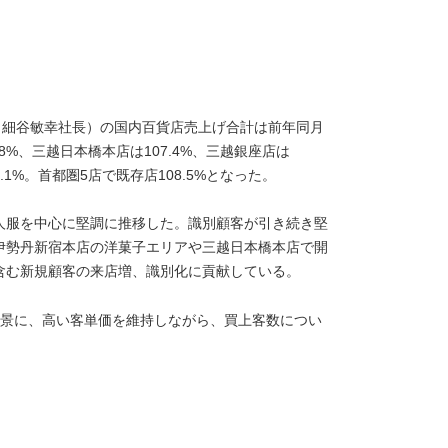
、細谷敏幸社長）の国内百貨店売上げ合計は前年同月
.8%、三越日本橋本店は107.4%、三越銀座店は
4.1%。首都圏5店で既存店108.5%となった。
人服を中心に堅調に推移した。識別顧客が引き続き堅
伊勢丹新宿本店の洋菓子エリアや三越日本橋本店で開
含む新規顧客の来店増、識別化に貢献している。
背景に、高い客単価を維持しながら、買上客数につい