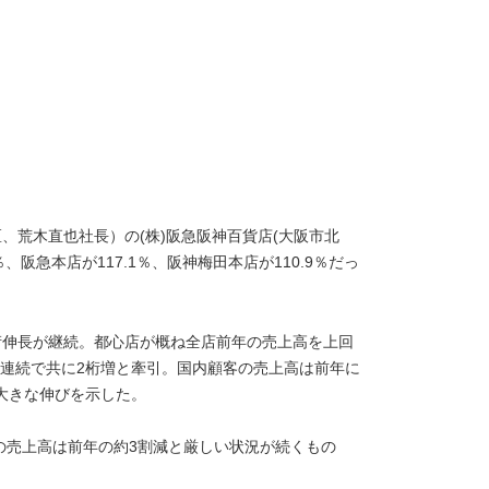
、荒木直也社長）の(株)阪急阪神百貨店(大阪市北
、阪急本店が117.1％、阪神梅田本店が110.9％だっ
桁伸長が継続。都心店が概ね全店前年の売上高を上回
月連続で共に2桁増と牽引。国内顧客の売上高は前年に
大きな伸びを示した。
の売上高は前年の約3割減と厳しい状況が続くもの