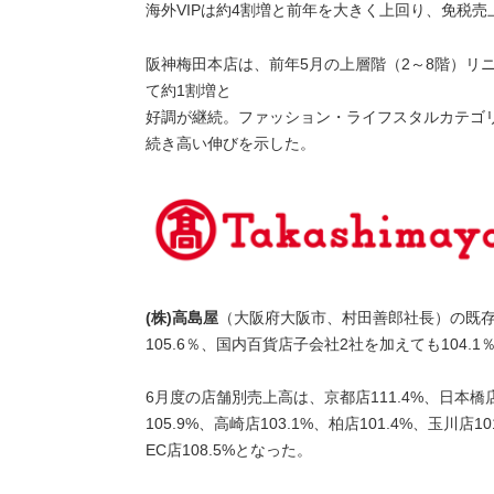
海外VIPは約4割増と前年を大きく上回り、免税
阪神梅田本店は、前年5月の上層階（2～8階）リ
て約1割増と
好調が継続。ファッション・ライフスタルカテゴ
続き高い伸びを示した。
(株)高島屋
（大阪府大阪市、村田善郎社長）の既存
105.6％、国内百貨店子会社2社を加えても104.1
6月度の店舗別売上高は、京都店111.4%、日本橋店1
105.9%、高崎店103.1%、柏店101.4%、玉川店1
EC店108.5%となった。