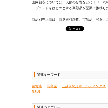
国内顧客については、天候の影響などにより、衣
ーブランドをはじめとする高額品が堅調に推移し
商品別売上高は、特選衣料雑貨、宝飾品、呉服、
関連キーワード
百貨店
高島屋
三越伊勢丹ホールディングス
年6月
関連カテゴリー