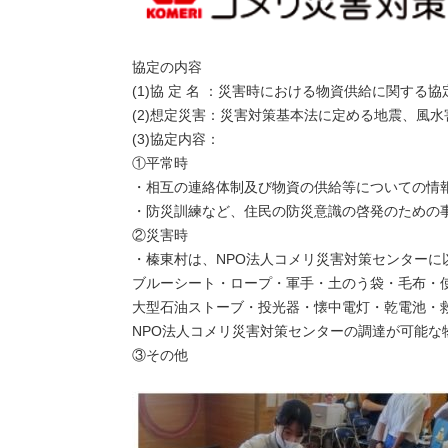
協定の内容
(1)協 定 名 ：災害時における物資供給に関する協
(2)想定災害：災害対策基本法に定める地震、風
(3)協定内容：
①平常時
・相互の連絡体制及び物資の供給等についての情
・防災訓練など、住民の防災意識の啓発のための
②災害時
・榛東村は、NPO法人コメリ災害対策センターに
ブルーシート・ロープ・軍手・土のう袋・毛布・
大型石油ストーブ・投光器・懐中電灯・乾電池・
NPO法人コメリ災害対策センターの調達が可能な
③その他