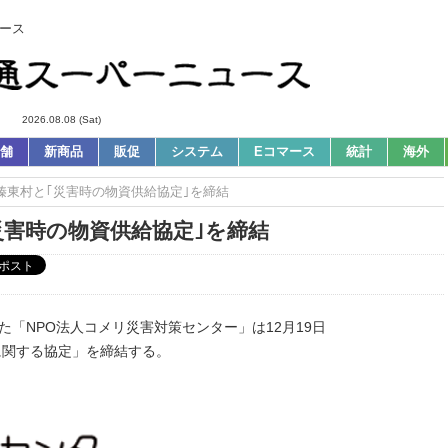
ース
2026.08.08 (Sat)
舗
新商品
販促
システム
Eコマース
統計
海外
県榛東村と｢災害時の物資供給協定｣を締結
災害時の物資供給協定｣を締結
た「NPO法人コメリ災害対策センター」は12月19日
に関する協定」を締結する。