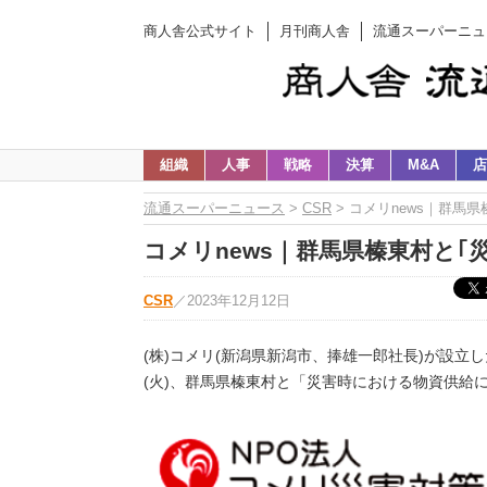
商人舎公式サイト
月刊商人舎
流通スーパーニュ
組織
人事
戦略
決算
M&A
店
流通スーパーニュース
>
CSR
> コメリnews｜群馬
コメリnews｜群馬県榛東村と｢
CSR
／
2023年12月12日
(株)コメリ(新潟県新潟市、捧雄一郎社長)が設立し
(火)、群馬県榛東村と「災害時における物資供給