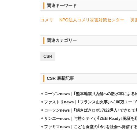
関連キーワード
コメリ
NPO法人コメリ災害対策センター
災
関連カテゴリー
CSR
CSR 最新記事
ローソンnews｜｢熊本地震｣/店舗への散水車によ
ファストリnews｜｢フランス山火事｣へ100万ユー
ローソンnews｜｢鍋さばきロボ｣7/22導入･できた
サンエーnews｜与勝シティが｢ZEB Ready｣認証を
ファミマnews｜こども食堂の｢今｣を社会へ発信す