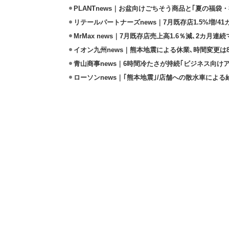
PLANTnews｜お盆向けごちそう商品と｢夏の福袋・
リテールパートナーズnews｜7月既存店1.5%増/4
MrMax news｜7月既存店売上高1.6％減､2カ月連
イオン九州news｜熊本地震による休業､時間変更は8店
青山商事news｜6時間冷たさが持続｢ビジネス向け
ローソンnews｜｢熊本地震｣/店舗への散水車によ