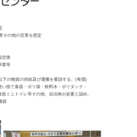
定
水害その他の災害を想定
報交換
事業等
以下の物資の供給及び運搬を要請する。(有償)
使い捨て食器・ポリ袋・飲料水・ポリタンク・
救急ミニトイレ等その他、自治体が必要と認め、
物資