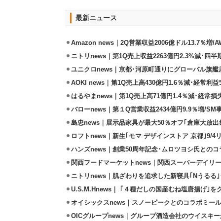
最新ニュース
Amazon news｜2Q営業収益2006億ドル13.7％増/
ニトリnews｜第1Q売上収益2263億円2.3%減･四半
ユニクロnews｜京都･河原町通りにグローバル旗艦店
AOKI news｜第1Q売上高430億円1.6％減･経常利益5
はるやまnews｜第1Q売上高71億円1.4％減･経常損失
バローnews｜第１Q営業収益2434億円9.9％増/SM
島忠news｜展示品家具が最大50％オフ｢倉庫大放出
ロフトnews｜新生｢モマ デザインストア 京都｣9/
ハンズnews｜創業50周年記念･ムロツヨシ氏との
関西フードマーケットnews｜関西スーパーデイリー
ニトリnews｜肌ざわりを追求した新寝具｢Nうるる
U.S.M.Hnews｜ ｢４種だしの国産むね塩唐揚げ｣
オイシックスnews｜スノーピークとのコラボミールキ
OICグループnews｜グループ酒造会社のウイスキ