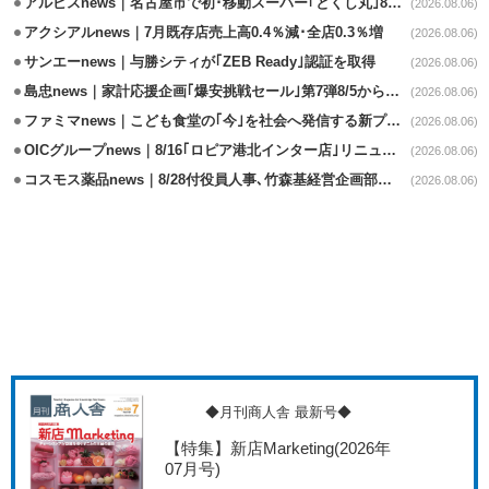
アルビスnews｜名古屋市で初･移動スーパー｢とくし丸｣8/4運行開始
(2026.08.06)
アクシアルnews｜7月既存店売上高0.4％減･全店0.3％増
(2026.08.06)
サンエーnews｜与勝シティが｢ZEB Ready｣認証を取得
(2026.08.06)
島忠news｜家計応援企画｢爆安挑戦セール｣第7弾8/5から開催
(2026.08.06)
ファミマnews｜こども食堂の｢今｣を社会へ発信する新プロジェクト始動
(2026.08.06)
OICグループnews｜8/16｢ロピア港北インター店｣リニューアル/食品売場拡大
(2026.08.06)
コスモス薬品news｜8/28付役員人事､竹森基経営企画部長が取締役昇格
(2026.08.06)
◆月刊商人舎 最新号◆
【特集】新店Marketing
(2026年
07月号)