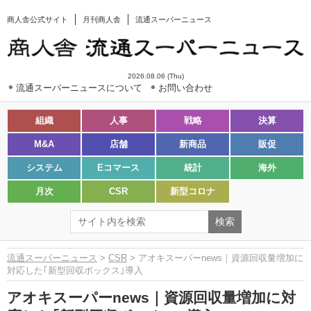
商人舎公式サイト
月刊商人舎
流通スーパーニュース
2026.08.06 (Thu)
流通スーパーニュースについて
お問い合わせ
組織
人事
戦略
決算
M&A
店舗
新商品
販促
システム
Eコマース
統計
海外
月次
CSR
新型コロナ
流通スーパーニュース
>
CSR
> アオキスーパーnews｜資源回収量増加に
対応した｢新型回収ボックス｣導入
アオキスーパーnews｜資源回収量増加に対