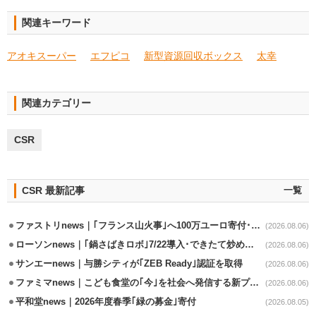
関連キーワード
アオキスーパー
エフピコ
新型資源回収ボックス
太幸
関連カテゴリー
CSR
CSR 最新記事
一覧
ファストリnews｜｢フランス山火事｣へ100万ユーロ寄付･衣料5万点も提供
(2026.08.06)
ローソンnews｜｢鍋さばきロボ｣7/22導入･できたて炒めメニューを提供
(2026.08.06)
サンエーnews｜与勝シティが｢ZEB Ready｣認証を取得
(2026.08.06)
ファミマnews｜こども食堂の｢今｣を社会へ発信する新プロジェクト始動
(2026.08.06)
平和堂news｜2026年度春季｢緑の募金｣寄付
(2026.08.05)