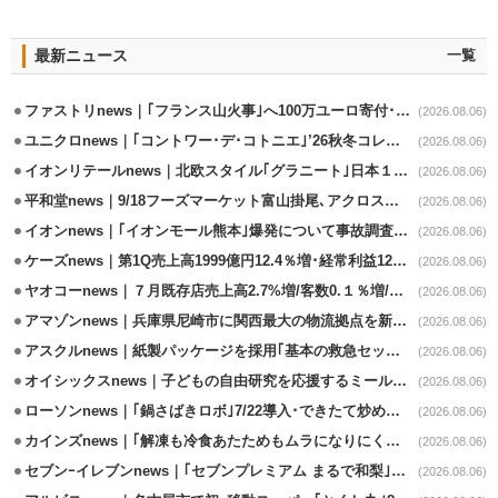
最新ニュース
一覧
ファストリnews｜｢フランス山火事｣へ100万ユーロ寄付･衣料5万点も提供
(2026.08.06)
ユニクロnews｜｢コントワー･デ･コトニエ｣’26秋冬コレクション8/28発売
(2026.08.06)
イオンリテールnews｜北欧スタイル｢グラニート｣日本１号店を自由が丘に開業
(2026.08.06)
平和堂news｜9/18フーズマーケット富山掛尾､アクロスプラザ内に出店
(2026.08.06)
イオンnews｜｢イオンモール熊本｣爆発について事故調査委員会設置
(2026.08.06)
ケーズnews｜第1Q売上高1999億円12.4％増･経常利益125.0%増
(2026.08.06)
ヤオコーnews｜７月既存店売上高2.7%増/客数0.１％増/客単価2.6％増
(2026.08.06)
アマゾンnews｜兵庫県尼崎市に関西最大の物流拠点を新設・市内2拠点目
(2026.08.06)
アスクルnews｜紙製パッケージを採用｢基本の救急セット｣8/5発売
(2026.08.06)
オイシックスnews｜子どもの自由研究を応援するミールキット8/6発売
(2026.08.06)
ローソンnews｜｢鍋さばきロボ｣7/22導入･できたて炒めメニューを提供
(2026.08.06)
カインズnews｜｢解凍も冷食あたためもムラになりにくいフラットレンジ｣発売
(2026.08.06)
セブンｰイレブンnews｜｢セブンプレミアム まるで和梨｣8/11から順次発売
(2026.08.06)