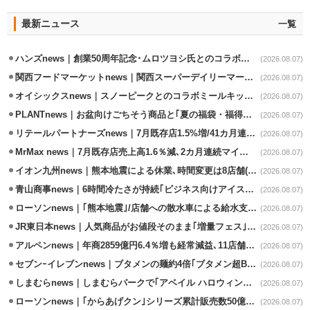
最新ニュース
一覧
ハンズnews｜創業50周年記念･ムロツヨシ氏とのコラボ企画｢ムロハンズ｣開催
(2026.08.07)
関西フードマーケットnews｜関西スーパーデイリーマート蒲生店8/7改装
(2026.08.07)
オイシックスnews｜スノーピークとのコラボミールキット8/13発売
(2026.08.07)
PLANTnews｜お盆向けごちそう商品と｢夏の福袋・福得カート｣8/8から開催
(2026.08.07)
リテールパートナーズnews｜7月既存店1.5%増/41カ月連続増
(2026.08.07)
MrMax news｜7月既存店売上高1.6％減､2カ月連続マイナス
(2026.08.07)
イオン九州news｜熊本地震による休業､時間変更は8店舗(8/7時点)
(2026.08.07)
青山商事news｜6時間冷たさが持続｢ビジネス向けアイスベスト｣発売
(2026.08.07)
ローソンnews｜｢熊本地震｣/店舗への散水車による給水支援を開始
(2026.08.07)
JR東日本news｜人気商品がお値段そのまま｢増量フェス｣8/18から開催
(2026.08.07)
アルペンnews｜年商2859億円6.4％増も経常減益､11店舗出店、4店閉鎖
(2026.08.07)
セブンｰイレブンnews｜ブタメンの麺約4倍｢ブタメン超BIG｣8/11から限定発売
(2026.08.07)
しまむらnews｜しまむらパークで｢アベイル ハロウィンじゅんびフェア｣開催
(2026.08.07)
ローソンnews｜｢からあげクン｣シリーズ累計販売数50億食突破
(2026.08.07)