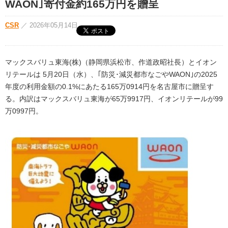
WAON｣寄付金約165万円を贈呈
CSR
／
2026年05月14日
マックスバリュ東海(株)（静岡県浜松市、作道政昭社長）とイオン
リテールは 5月20日（水）、｢防災･減災都市なごやWAON｣の2025
年度の利用金額の0.1%にあたる165万0914円を名古屋市に贈呈す
る。内訳はマックスバリュ東海が65万9917円、イオンリテールが99
万0997円。