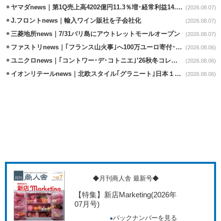
ヤマダnews｜第1Q売上高4202億円11.3％増･経常利益14.5％増
(2026.08.07)
J.フロントnews｜輸入ワイン販社を子会社化
(2026.08.07)
三菱地所news｜7/31バリ島にアウトレットモールオープン
(2026.08.07)
ファストリnews｜｢フランス山火事｣へ100万ユーロ寄付･衣料5万点も提供
(2026.08.06)
ユニクロnews｜｢コントワー･デ･コトニエ｣’26秋冬コレクション8/28発売
(2026.08.06)
イオンリテールnews｜北欧スタイル｢グラニート｣日本１号店を自由が丘に開業
(2026.08.06)
◆月刊商人舎 最新号◆
【特集】新店Marketing
(2026年
07月号)
バックナンバーを見る