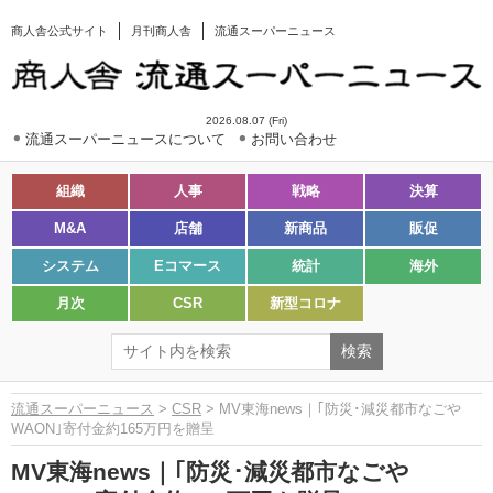
商人舎公式サイト
月刊商人舎
流通スーパーニュース
2026.08.07 (Fri)
流通スーパーニュースについて
お問い合わせ
組織
人事
戦略
決算
M&A
店舗
新商品
販促
システム
Eコマース
統計
海外
月次
CSR
新型コロナ
流通スーパーニュース
>
CSR
> MV東海news｜｢防災･減災都市なごや
WAON｣寄付金約165万円を贈呈
MV東海news｜｢防災･減災都市なごや