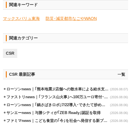
関連キーワード
マックスバリュ東海
防災･減災都市なごやWAON
関連カテゴリー
CSR
CSR 最新記事
一覧
ローソンnews｜｢熊本地震｣/店舗への散水車による給水支援を開始
(2026.08.07)
ファストリnews｜｢フランス山火事｣へ100万ユーロ寄付･衣料5万点も提供
(2026.08.06)
ローソンnews｜｢鍋さばきロボ｣7/22導入･できたて炒めメニューを提供
(2026.08.06)
サンエーnews｜与勝シティが｢ZEB Ready｣認証を取得
(2026.08.06)
ファミマnews｜こども食堂の｢今｣を社会へ発信する新プロジェクト始動
(2026.08.06)