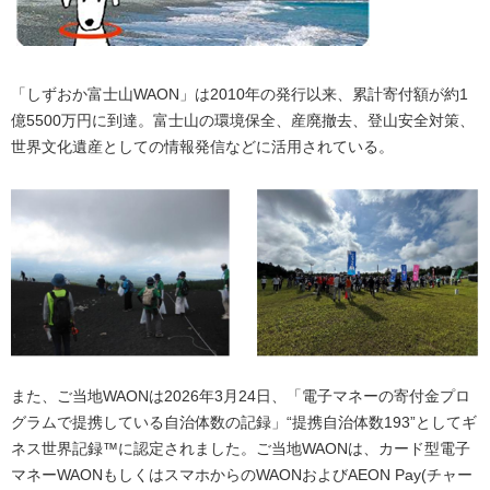
「しずおか富士山WAON」は2010年の発行以来、累計寄付額が約1
億5500万円に到達。富士山の環境保全、産廃撤去、登山安全対策、
世界文化遺産としての情報発信などに活用されている。
また、ご当地WAONは2026年3月24日、「電子マネーの寄付金プロ
グラムで提携している自治体数の記録」“提携自治体数193”としてギ
ネス世界記録™に認定されました。ご当地WAONは、カード型電子
マネーWAONもしくはスマホからのWAONおよびAEON Pay(チャー