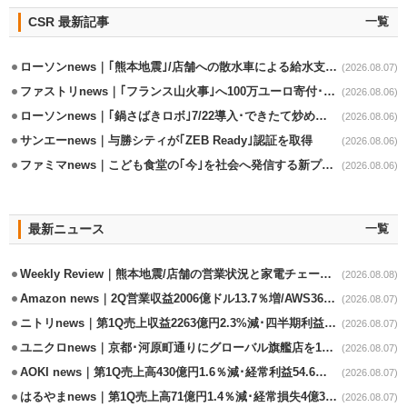
CSR 最新記事
一覧
ローソンnews｜｢熊本地震｣/店舗への散水車による給水支援を開始
(2026.08.07)
ファストリnews｜｢フランス山火事｣へ100万ユーロ寄付･衣料5万点も提供
(2026.08.06)
ローソンnews｜｢鍋さばきロボ｣7/22導入･できたて炒めメニューを提供
(2026.08.06)
サンエーnews｜与勝シティが｢ZEB Ready｣認証を取得
(2026.08.06)
ファミマnews｜こども食堂の｢今｣を社会へ発信する新プロジェクト始動
(2026.08.06)
最新ニュース
一覧
Weekly Review｜熊本地震/店舗の営業状況と家電チェーンの支援策
(2026.08.08)
Amazon news｜2Q営業収益2006億ドル13.7％増/AWS36.8％％増が貢献
(2026.08.07)
ニトリnews｜第1Q売上収益2263億円2.3%減･四半期利益1.4％減
(2026.08.07)
ユニクロnews｜京都･河原町通りにグローバル旗艦店を11/6開設
(2026.08.07)
AOKI news｜第1Q売上高430億円1.6％減･経常利益54.6％減
(2026.08.07)
はるやまnews｜第1Q売上高71億円1.4％減･経常損失4億3800万円
(2026.08.07)