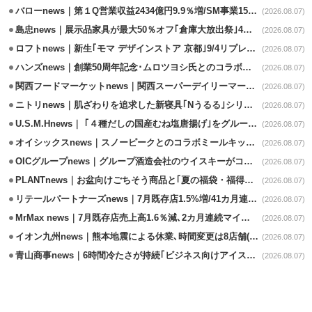
バローnews｜第１Q営業収益2434億円9.9％増/SM事業15.5％増と絶好調
(2026.08.07)
島忠news｜展示品家具が最大50％オフ｢倉庫大放出祭｣4店舗限定で開催
(2026.08.07)
ロフトnews｜新生｢モマ デザインストア 京都｣9/4リプレイスオープン
(2026.08.07)
ハンズnews｜創業50周年記念･ムロツヨシ氏とのコラボ企画｢ムロハンズ｣開催
(2026.08.07)
関西フードマーケットnews｜関西スーパーデイリーマート蒲生店8/7改装
(2026.08.07)
ニトリnews｜肌ざわりを追求した新寝具｢Nうるる｣シリーズを発売
(2026.08.07)
U.S.M.Hnews｜ ｢４種だしの国産むね塩唐揚げ｣をグループ610店で共同販促
(2026.08.07)
オイシックスnews｜スノーピークとのコラボミールキット8/13発売
(2026.08.07)
OICグループnews｜グループ酒造会社のウイスキーがコンペティション受賞
(2026.08.07)
PLANTnews｜お盆向けごちそう商品と｢夏の福袋・福得カート｣8/8から開催
(2026.08.07)
リテールパートナーズnews｜7月既存店1.5%増/41カ月連続増
(2026.08.07)
MrMax news｜7月既存店売上高1.6％減､2カ月連続マイナス
(2026.08.07)
イオン九州news｜熊本地震による休業､時間変更は8店舗(8/7時点)
(2026.08.07)
青山商事news｜6時間冷たさが持続｢ビジネス向けアイスベスト｣発売
(2026.08.07)