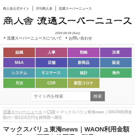
商人舎公式サイト
月刊商人舎
流通スーパーニュース
2026.08.09 (Sun)
流通スーパーニュースについて
お問い合わせ
組織
人事
戦略
決算
M&A
店舗
新商品
販促
システム
Eコマース
統計
海外
月次
CSR
新型コロナ
流通スーパーニュース
>
CSR
> マックスバリュ東海news｜WAON利用金
額の一部1215万円を静岡県へ贈呈
マックスバリュ東海news｜WAON利用金額