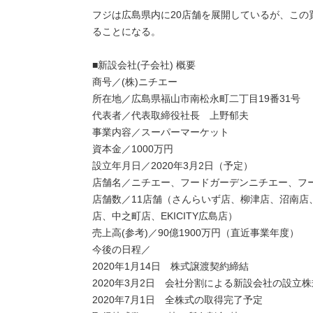
フジは広島県内に20店舗を展開しているが、こ
ることになる。
■新設会社(子会社) 概要
商号／(株)ニチエー
所在地／広島県福山市南松永町二丁目19番31号
代表者／代表取締役社長 上野郁夫
事業内容／スーパーマーケット
資本金／1000万円
設立年月日／2020年3月2日（予定）
店舗名／ニチエー、フードガーデンニチエー、フ
店舗数／11店舗（さんらいず店、柳津店、沼南
店、中之町店、EKICITY広島店）
売上高(参考)／90億1900万円（直近事業年度）
今後の日程／
2020年1月14日 株式譲渡契約締結
2020年3月2日 会社分割による新設会社の設立
2020年7月1日 全株式の取得完了予定