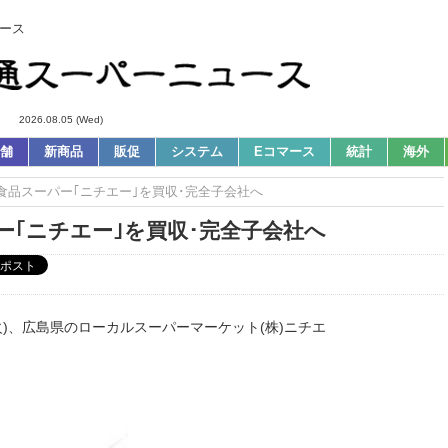
ース
2026.08.05 (Wed)
舗
新商品
販促
システム
Eコマース
統計
海外
の食品スーパー｢ニチエー｣を買収･完全子会社へ
ー｢ニチエー｣を買収･完全子会社へ
(火)、広島県のローカルスーパーマーケット(株)ニチエ