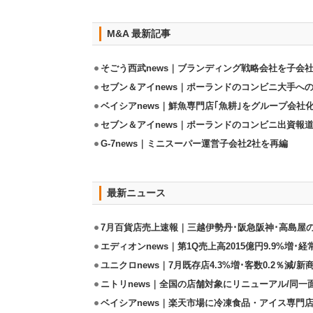
M&A 最新記事
そごう西武news｜ブランディング戦略会社を子会
セブン＆アイnews｜ポーランドのコンビニ大手へ
ベイシアnews｜鮮魚専門店｢魚耕｣をグループ会社
セブン＆アイnews｜ポーランドのコンビニ出資報
G‑7news｜ミニスーパー運営子会社2社を再編
最新ニュース
7月百貨店売上速報｜三越伊勢丹･阪急阪神･高島屋
エディオンnews｜第1Q売上高2015億円9.9%増･経常
ユニクロnews｜7月既存店4.3%増･客数0.2％減/
ニトリnews｜全国の店舗対象にリニューアル/同一
ベイシアnews｜楽天市場に冷凍食品・アイス専門店