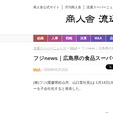
商人舎公式サイト
月刊商人舎
流通スーパーニュ
組織
人事
戦略
決算
M&A
店
流通スーパーニュース
>
M&A
> フジnews｜広島県
フジnews｜広島県の食品スーパ
M&A
／
2020年01月15日
(株)フジ(愛媛県松山市、山口普社長)は 1月14日
ーを子会社化すると発表した。