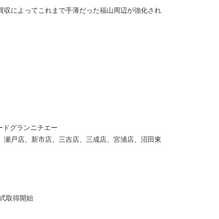
の買収によってこれまで手薄だった福山周辺が強化され
ードグランニチエー
店、瀬戸店、新市店、三吉店、三成店、宮浦店、沼田東
株式取得開始