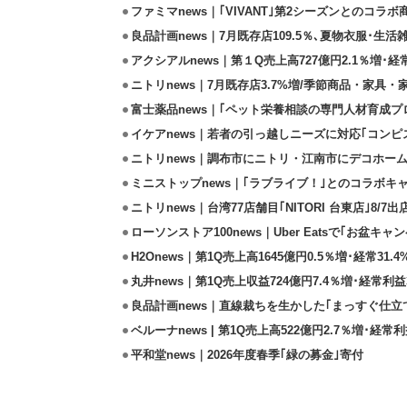
ファミマnews｜｢VIVANT｣第2シーズンとのコラボ商
良品計画news｜7月既存店109.5％､夏物衣服･生活
アクシアルnews｜第１Q売上高727億円2.1％増･経
ニトリnews｜7月既存店3.7%増/季節商品・家具
富士薬品news｜｢ペット栄養相談の専門人材育成プ
イケアnews｜若者の引っ越しニーズに対応｢コンピ
ニトリnews｜調布市にニトリ・江南市にデコホーム
ミニストップnews｜｢ラブライブ！｣とのコラボキャ
ニトリnews｜台湾77店舗目｢NITORI 台東店｣8/7出
ローソンストア100news｜Uber Eatsで｢お盆キャン
H2Onews｜第1Q売上高1645億円0.5％増･経常31
丸井news｜第1Q売上収益724億円7.4％増･経常利益
良品計画news｜直線裁ちを生かした｢まっすぐ仕立
ベルーナnews | 第1Q売上高522億円2.7％増･経常利
平和堂news｜2026年度春季｢緑の募金｣寄付