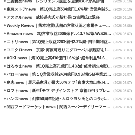
三菱食品news｜レジリエンス認証を更新/BCPが高評価
(2026.08.10)
東急ストアnews｜第1Q売上高534億円1.6%増･営業利益5億円13.3%減
(2026.08.10)
アスクルnews｜成松岳志氏が新社長に/吉岡氏は退任
(2026.08.10)
Weekly Review｜熊本地震/店舗の営業状況と家電チェーンの支援策
(2026.08.08)
Amazon news｜2Q営業収益2006億ドル13.7％増/AWS36.8％％増が貢献
(2026.08.07)
ニトリnews｜第1Q売上収益2263億円2.3%減･四半期利益1.4％減
(2026.08.07)
ユニクロnews｜京都･河原町通りにグローバル旗艦店を11/6開設
(2026.08.07)
AOKI news｜第1Q売上高430億円1.6％減･経常利益54.6％減
(2026.08.07)
はるやまnews｜第1Q売上高71億円1.4％減･経常損失4億3800万円
(2026.08.07)
バローnews｜第１Q営業収益2434億円9.9％増/SM事業15.5％増と絶好調
(2026.08.07)
島忠news｜展示品家具が最大50％オフ｢倉庫大放出祭｣4店舗限定で開催
(2026.08.07)
ロフトnews｜新生｢モマ デザインストア 京都｣9/4リプレイスオープン
(2026.08.07)
ハンズnews｜創業50周年記念･ムロツヨシ氏とのコラボ企画｢ムロハンズ｣開催
(2026.08.07)
関西フードマーケットnews｜関西スーパーデイリーマート蒲生店8/7改装
(2026.08.07)