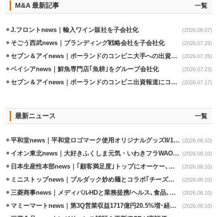
M&A 最新記事
一覧
J.フロントnews｜輸入ワイン販社を子会社化
(2026.08.07)
そごう西武news｜ブランディング戦略会社を子会社化
(2026.07.29)
セブン＆アイnews｜ポーランドのコンビニ大手への出資見送る
(2026.07.25)
ベイシアnews｜鮮魚専門店｢魚耕｣をグループ会社化
(2026.07.23)
セブン＆アイnews｜ポーランドのコンビニ出資報道にコメント/協議は認める
(2026.07.17)
最新ニュース
一覧
平和堂news｜平和堂ロゴマーク使用オリジナルグッズ8/10販売開始
(2026.08.10)
イオン東北news｜大好きふくしま元気・いわきフラWAONの利用金額一部寄付
(2026.08.10)
日本生産性本部news｜｢顧客満足度｣トップにオーケー､コスモス薬品など選出
(2026.08.10)
ミニストップnews｜ブルダック炒め麺とコラボ｢チーズハットグ｣8/7発売
(2026.08.10)
三菱商事news｜メディパルHDと業務提携/ヘルス､食品､日用品で協業
(2026.08.10)
マミーマートnews｜第3Q営業収益1717億円20.5%増･経常利益3.6%増
(2026.08.10)