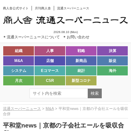
商人舎公式サイト
月刊商人舎
流通スーパーニュース
2026.08.10 (Mon)
流通スーパーニュースについて
お問い合わせ
組織
人事
戦略
決算
M&A
店舗
新商品
販促
システム
Eコマース
統計
海外
月次
CSR
新型コロナ
流通スーパーニュース
>
M&A
> 平和堂news｜京都の子会社エールを吸収
合併
平和堂news｜京都の子会社エールを吸収合