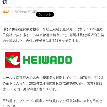
併
M&A
／
2025年04月03日
(株)平和堂(滋賀県彦根市、平松正嗣社長)は4月3日(木)、100％連結
子会社である(株)エール(京都府舞鶴市、北川嘉嗣社長)と吸収合併契
約を締結した。合併の実効日は8月21日を予定する。
エールは京都府内で総合小売事業を展開していて、1978年に平和堂
の傘下に入った。2025年2月期営業収益72億9500万円、営業利益1
億6300万円、経常利益1億7100万円。
平和堂は、グループの営業力の強化および経営効率の向上を目的と
している。