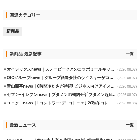
関連カテゴリー
新商品
新商品 最新記事
一覧
オイシックスnews｜スノーピークとのコラボミールキット8/13発売
(2026.08.07)
OICグループnews｜グループ酒造会社のウイスキーがコンペティション受賞
(2026.08.07)
青山商事news｜6時間冷たさが持続｢ビジネス向けアイスベスト｣発売
(2026.08.07)
セブンｰイレブンnews｜ブタメンの麺約4倍｢ブタメン超BIG｣8/11から限定発売
(2026.08.07)
ユニクロnews｜｢コントワー･デ･コトニエ｣’26秋冬コレクション8/28発売
(2026.08.06)
最新ニュース
一覧