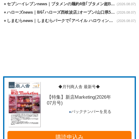
セブンｰイレブンnews｜ブタメンの麺約4倍｢ブタメン超BIG｣8/11から限定発売
(2026.08.07)
ハローズnews｜8/6｢ハローズ西岐波店｣オープン/山口県5店舗目
(2026.08.07)
しまむらnews｜しまむらパークで｢アベイル ハロウィンじゅんびフェア｣開催
(2026.08.07)
◆月刊商人舎 最新号◆
【特集】新店Marketing
(2026年
07月号)
バックナンバーを見る
購読申込み