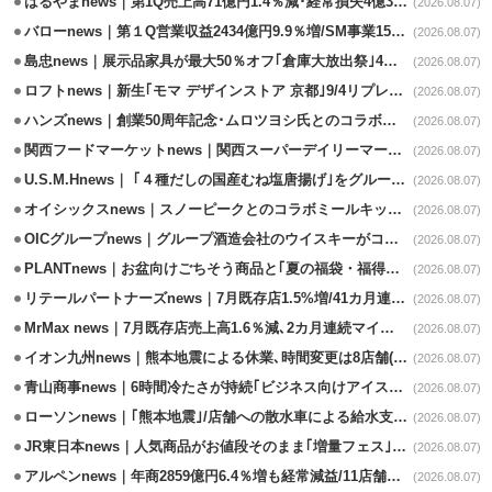
はるやまnews｜第1Q売上高71億円1.4％減･経常損失4億3800万円
(2026.08.07)
バローnews｜第１Q営業収益2434億円9.9％増/SM事業15.5％増と絶好調
(2026.08.07)
島忠news｜展示品家具が最大50％オフ｢倉庫大放出祭｣4店舗限定で開催
(2026.08.07)
ロフトnews｜新生｢モマ デザインストア 京都｣9/4リプレイスオープン
(2026.08.07)
ハンズnews｜創業50周年記念･ムロツヨシ氏とのコラボ企画｢ムロハンズ｣開催
(2026.08.07)
関西フードマーケットnews｜関西スーパーデイリーマート蒲生店8/7改装
(2026.08.07)
U.S.M.Hnews｜ ｢４種だしの国産むね塩唐揚げ｣をグループ610店で共同販促
(2026.08.07)
オイシックスnews｜スノーピークとのコラボミールキット8/13発売
(2026.08.07)
OICグループnews｜グループ酒造会社のウイスキーがコンペティション受賞
(2026.08.07)
PLANTnews｜お盆向けごちそう商品と｢夏の福袋・福得カート｣8/8から開催
(2026.08.07)
リテールパートナーズnews｜7月既存店1.5%増/41カ月連続増
(2026.08.07)
MrMax news｜7月既存店売上高1.6％減､2カ月連続マイナス
(2026.08.07)
イオン九州news｜熊本地震による休業､時間変更は8店舗(8/7時点)
(2026.08.07)
青山商事news｜6時間冷たさが持続｢ビジネス向けアイスベスト｣発売
(2026.08.07)
ローソンnews｜｢熊本地震｣/店舗への散水車による給水支援を開始
(2026.08.07)
JR東日本news｜人気商品がお値段そのまま｢増量フェス｣8/18から開催
(2026.08.07)
アルペンnews｜年商2859億円6.4％増も経常減益/11店舗出店､4店閉鎖
(2026.08.07)