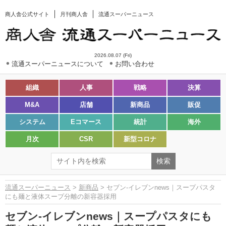
商人舎公式サイト
月刊商人舎
流通スーパーニュース
2026.08.07 (Fri)
流通スーパーニュースについて
お問い合わせ
組織
人事
戦略
決算
M&A
店舗
新商品
販促
システム
Eコマース
統計
海外
月次
CSR
新型コロナ
流通スーパーニュース
>
新商品
> セブン-イレブンnews｜スープパスタ
にも麺と液体スープ分離の新容器採用
セブン-イレブンnews｜スープパスタにも