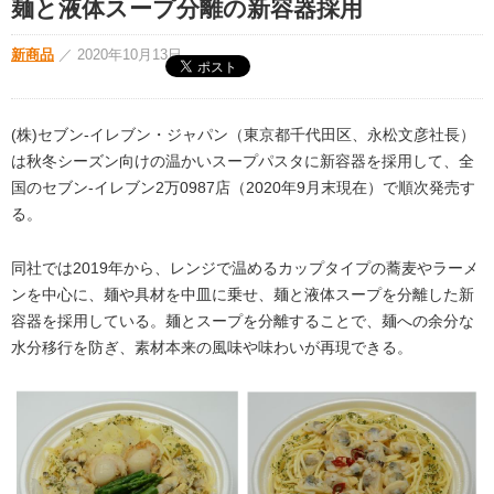
麺と液体スープ分離の新容器採用
新商品
／
2020年10月13日
(株)セブン‐イレブン・ジャパン（東京都千代田区、永松文彦社長）
は秋冬シーズン向けの温かいスープパスタに新容器を採用して、全
国のセブン‐イレブン2万0987店（2020年9月末現在）で順次発売す
る。
同社では2019年から、レンジで温めるカップタイプの蕎麦やラーメ
ンを中心に、麺や具材を中皿に乗せ、麺と液体スープを分離した新
容器を採用している。麺とスープを分離することで、麺への余分な
水分移行を防ぎ、素材本来の風味や味わいが再現できる。