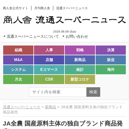
商人舎公式サイト
月刊商人舎
流通スーパーニュース
2026.08.08 (Sat)
流通スーパーニュースについて
お問い合わせ
組織
人事
戦略
決算
M&A
店舗
新商品
販促
システム
Eコマース
統計
海外
月次
CSR
新型コロナ
流通スーパーニュース
>
新商品
> JA全農 国産原料主体の独自ブランド
商品発売
JA全農 国産原料主体の独自ブランド商品発