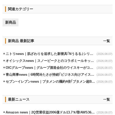
関連カテゴリー
新商品
新商品 最新記事
一覧
ニトリnews｜肌ざわりを追求した新寝具｢Nうるる｣シリーズを発売
(2026.08.07)
オイシックスnews｜スノーピークとのコラボミールキット8/13発売
(2026.08.07)
OICグループnews｜グループ酒造会社のウイスキーがコンペティション受賞
(2026.08.07)
青山商事news｜6時間冷たさが持続｢ビジネス向けアイスベスト｣発売
(2026.08.07)
セブンｰイレブンnews｜ブタメンの麺約4倍｢ブタメン超BIG｣8/11から限定発売
(2026.08.07)
最新ニュース
一覧
Amazon news｜2Q営業収益2006億ドル13.7％増/AWS36.8％％増が貢献
(2026.08.07)