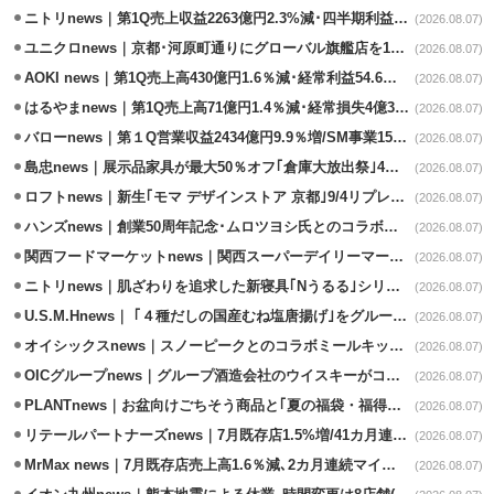
ニトリnews｜第1Q売上収益2263億円2.3%減･四半期利益1.4％減
(2026.08.07)
ユニクロnews｜京都･河原町通りにグローバル旗艦店を11/6開設
(2026.08.07)
AOKI news｜第1Q売上高430億円1.6％減･経常利益54.6％減
(2026.08.07)
はるやまnews｜第1Q売上高71億円1.4％減･経常損失4億3800万円
(2026.08.07)
バローnews｜第１Q営業収益2434億円9.9％増/SM事業15.5％増と絶好調
(2026.08.07)
島忠news｜展示品家具が最大50％オフ｢倉庫大放出祭｣4店舗限定で開催
(2026.08.07)
ロフトnews｜新生｢モマ デザインストア 京都｣9/4リプレイスオープン
(2026.08.07)
ハンズnews｜創業50周年記念･ムロツヨシ氏とのコラボ企画｢ムロハンズ｣開催
(2026.08.07)
関西フードマーケットnews｜関西スーパーデイリーマート蒲生店8/7改装
(2026.08.07)
ニトリnews｜肌ざわりを追求した新寝具｢Nうるる｣シリーズを発売
(2026.08.07)
U.S.M.Hnews｜ ｢４種だしの国産むね塩唐揚げ｣をグループ610店で共同販促
(2026.08.07)
オイシックスnews｜スノーピークとのコラボミールキット8/13発売
(2026.08.07)
OICグループnews｜グループ酒造会社のウイスキーがコンペティション受賞
(2026.08.07)
PLANTnews｜お盆向けごちそう商品と｢夏の福袋・福得カート｣8/8から開催
(2026.08.07)
リテールパートナーズnews｜7月既存店1.5%増/41カ月連続増
(2026.08.07)
MrMax news｜7月既存店売上高1.6％減､2カ月連続マイナス
(2026.08.07)