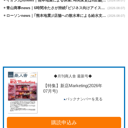
イオン九州news｜熊本地震による休業､時間変更は8店舗(8/7時点)
(2026.08.07)
青山商事news｜6時間冷たさが持続｢ビジネス向けアイスベスト｣発売
(2026.08.07)
ローソンnews｜｢熊本地震｣/店舗への散水車による給水支援を開始
(2026.08.07)
◆月刊商人舎 最新号◆
【特集】新店Marketing
(2026年
07月号)
バックナンバーを見る
購読申込み