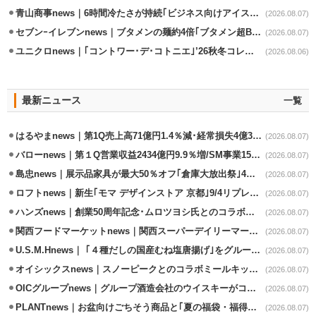
青山商事news｜6時間冷たさが持続｢ビジネス向けアイスベスト｣発売
(2026.08.07)
セブンｰイレブンnews｜ブタメンの麺約4倍｢ブタメン超BIG｣8/11から限定発売
(2026.08.07)
ユニクロnews｜｢コントワー･デ･コトニエ｣’26秋冬コレクション8/28発売
(2026.08.06)
最新ニュース
一覧
はるやまnews｜第1Q売上高71億円1.4％減･経常損失4億3800万円
(2026.08.07)
バローnews｜第１Q営業収益2434億円9.9％増/SM事業15.5％増と絶好調
(2026.08.07)
島忠news｜展示品家具が最大50％オフ｢倉庫大放出祭｣4店舗限定で開催
(2026.08.07)
ロフトnews｜新生｢モマ デザインストア 京都｣9/4リプレイスオープン
(2026.08.07)
ハンズnews｜創業50周年記念･ムロツヨシ氏とのコラボ企画｢ムロハンズ｣開催
(2026.08.07)
関西フードマーケットnews｜関西スーパーデイリーマート蒲生店8/7改装
(2026.08.07)
U.S.M.Hnews｜ ｢４種だしの国産むね塩唐揚げ｣をグループ610店で共同販促
(2026.08.07)
オイシックスnews｜スノーピークとのコラボミールキット8/13発売
(2026.08.07)
OICグループnews｜グループ酒造会社のウイスキーがコンペティション受賞
(2026.08.07)
PLANTnews｜お盆向けごちそう商品と｢夏の福袋・福得カート｣8/8から開催
(2026.08.07)