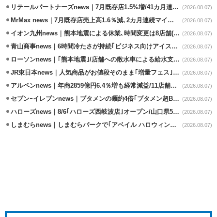
リテールパートナーズnews｜7月既存店1.5%増/41カ月連続増
(2026.08.07)
MrMax news｜7月既存店売上高1.6％減､2カ月連続マイナス
(2026.08.07)
イオン九州news｜熊本地震による休業､時間変更は8店舗(8/7時点)
(2026.08.07)
青山商事news｜6時間冷たさが持続｢ビジネス向けアイスベスト｣発売
(2026.08.07)
ローソンnews｜｢熊本地震｣/店舗への散水車による給水支援を開始
(2026.08.07)
JR東日本news｜人気商品がお値段そのまま｢増量フェス｣8/18から開催
(2026.08.07)
アルペンnews｜年商2859億円6.4％増も経常減益/11店舗出店､4店閉鎖
(2026.08.07)
セブンｰイレブンnews｜ブタメンの麺約4倍｢ブタメン超BIG｣8/11から限定発売
(2026.08.07)
ハローズnews｜8/6｢ハローズ西岐波店｣オープン/山口県5店舗目
(2026.08.07)
しまむらnews｜しまむらパークで｢アベイル ハロウィンじゅんびフェア｣開催
(2026.08.07)