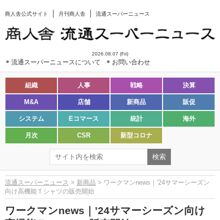
商人舎公式サイト
月刊商人舎
流通スーパーニュース
2026.08.07 (Fri)
流通スーパーニュースについて
お問い合わせ
組織
人事
戦略
決算
M&A
店舗
新商品
販促
システム
Eコマース
統計
海外
月次
CSR
新型コロナ
流通スーパーニュース
>
新商品
> ワークマンnews｜’24サマーシーズン
向け高機能Ｔシャツの販売開始
ワークマンnews｜’24サマーシーズン向け