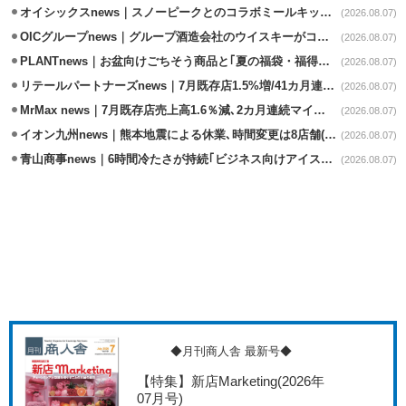
オイシックスnews｜スノーピークとのコラボミールキット8/13発売
(2026.08.07)
OICグループnews｜グループ酒造会社のウイスキーがコンペティション受賞
(2026.08.07)
PLANTnews｜お盆向けごちそう商品と｢夏の福袋・福得カート｣8/8から開催
(2026.08.07)
リテールパートナーズnews｜7月既存店1.5%増/41カ月連続増
(2026.08.07)
MrMax news｜7月既存店売上高1.6％減､2カ月連続マイナス
(2026.08.07)
イオン九州news｜熊本地震による休業､時間変更は8店舗(8/7時点)
(2026.08.07)
青山商事news｜6時間冷たさが持続｢ビジネス向けアイスベスト｣発売
(2026.08.07)
◆月刊商人舎 最新号◆
【特集】新店Marketing
(2026年
07月号)