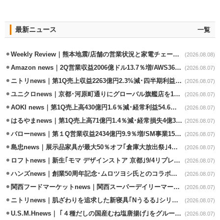
最新ニュース
一覧
Weekly Review｜熊本地震/店舗の営業状況と家電チェーンの支援策
(2026.08.08)
Amazon news｜2Q営業収益2006億ドル13.7％増/AWS36.8％％増が貢献
(2026.08.07)
ニトリnews｜第1Q売上収益2263億円2.3%減･四半期利益1.4％減
(2026.08.07)
ユニクロnews｜京都･河原町通りにグローバル旗艦店を11/6開設
(2026.08.07)
AOKI news｜第1Q売上高430億円1.6％減･経常利益54.6％減
(2026.08.07)
はるやまnews｜第1Q売上高71億円1.4％減･経常損失4億3800万円
(2026.08.07)
バローnews｜第１Q営業収益2434億円9.9％増/SM事業15.5％増と絶好調
(2026.08.07)
島忠news｜展示品家具が最大50％オフ｢倉庫大放出祭｣4店舗限定で開催
(2026.08.07)
ロフトnews｜新生｢モマ デザインストア 京都｣9/4リプレイスオープン
(2026.08.07)
ハンズnews｜創業50周年記念･ムロツヨシ氏とのコラボ企画｢ムロハンズ｣開催
(2026.08.07)
関西フードマーケットnews｜関西スーパーデイリーマート蒲生店8/7改装
(2026.08.07)
ニトリnews｜肌ざわりを追求した新寝具｢Nうるる｣シリーズを発売
(2026.08.07)
U.S.M.Hnews｜ ｢４種だしの国産むね塩唐揚げ｣をグループ610店で共同販促
(2026.08.07)