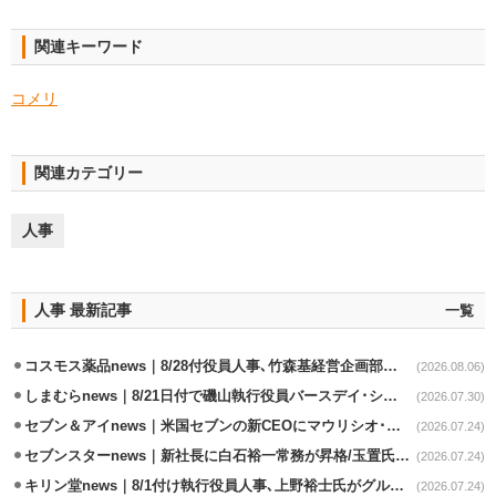
関連キーワード
コメリ
関連カテゴリー
人事
人事 最新記事
一覧
コスモス薬品news｜8/28付役員人事､竹森基経営企画部長が取締役昇格
(2026.08.06)
しまむらnews｜8/21日付で磯山執行役員バースデイ･シャンブル事業兼任
(2026.07.30)
セブン＆アイnews｜米国セブンの新CEOにマウリシオ･レイバ氏
(2026.07.24)
セブンスターnews｜新社長に白石裕一常務が昇格/玉置氏は会長専任
(2026.07.24)
キリン堂news｜8/1付け執行役員人事､上野裕士氏がグループ法務部長兼務
(2026.07.24)