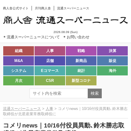
商人舎公式サイト
月刊商人舎
流通スーパーニュース
2026.08.09 (Sun)
流通スーパーニュースについて
お問い合わせ
組織
人事
戦略
決算
M&A
店舗
新商品
販促
システム
Eコマース
統計
海外
月次
CSR
新型コロナ
流通スーパーニュース
>
人事
> コメリnews｜10/16付役員異動､鈴木勝志
取締役が北星産業常務取締役に
コメリnews｜10/16付役員異動､鈴木勝志取