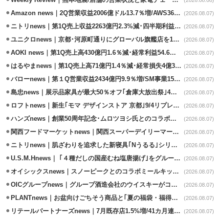
Amazon news｜2Q営業収益2006億ドル13.7％増/AWS36.8％％増が貢献
(2026.08.07)
ニトリnews｜第1Q売上収益2263億円2.3%減･四半期利益1.4％減
(2026.08.07)
ユニクロnews｜京都･河原町通りにグローバル旗艦店を11/6開設
(2026.08.07)
AOKI news｜第1Q売上高430億円1.6％減･経常利益54.6％減
(2026.08.07)
はるやまnews｜第1Q売上高71億円1.4％減･経常損失4億3800万円
(2026.08.07)
バローnews｜第１Q営業収益2434億円9.9％増/SM事業15.5％増と絶好調
(2026.08.07)
島忠news｜展示品家具が最大50％オフ｢倉庫大放出祭｣4店舗限定で開催
(2026.08.07)
ロフトnews｜新生｢モマ デザインストア 京都｣9/4リプレイスオープン
(2026.08.07)
ハンズnews｜創業50周年記念･ムロツヨシ氏とのコラボ企画｢ムロハンズ｣開催
(2026.08.07)
関西フードマーケットnews｜関西スーパーデイリーマート蒲生店8/7改装
(2026.08.07)
ニトリnews｜肌ざわりを追求した新寝具｢Nうるる｣シリーズを発売
(2026.08.07)
U.S.M.Hnews｜ ｢４種だしの国産むね塩唐揚げ｣をグループ610店で共同販促
(2026.08.07)
オイシックスnews｜スノーピークとのコラボミールキット8/13発売
(2026.08.07)
OICグループnews｜グループ酒造会社のウイスキーがコンペティション受賞
(2026.08.07)
PLANTnews｜お盆向けごちそう商品と｢夏の福袋・福得カート｣8/8から開催
(2026.08.07)
リテールパートナーズnews｜7月既存店1.5%増/41カ月連続増
(2026.08.07)