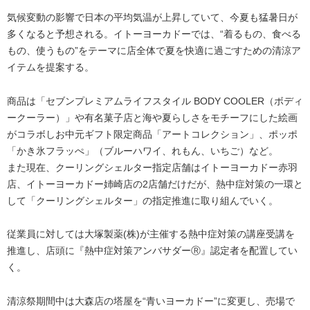
気候変動の影響で日本の平均気温が上昇していて、今夏も猛暑日が
多くなると予想される。イトーヨーカドーでは、“着るもの、食べる
もの、使うもの”をテーマに店全体で夏を快適に過ごすための清涼ア
イテムを提案する。
商品は「セブンプレミアムライフスタイル BODY COOLER（ボディ
ークーラー）」や有名菓子店と海や夏らしさをモチーフにした絵画
がコラボしお中元ギフト限定商品「アートコレクション」、ポッポ
「かき氷フラッぺ」（ブルーハワイ、れもん、いちご）など。
また現在、クーリングシェルター指定店舗はイトーヨーカドー赤羽
店、イトーヨーカドー姉崎店の2店舗だけだが、熱中症対策の一環と
して「クーリングシェルター」の指定推進に取り組んでいく。
従業員に対しては大塚製薬(株)が主催する熱中症対策の講座受講を
推進し、店頭に『熱中症対策アンバサダーⓇ』認定者を配置してい
く。
清涼祭期間中は大森店の塔屋を“青いヨーカドー”に変更し、売場で