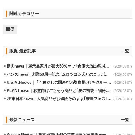
関連カテゴリー
販促
販促 最新記事
一覧
島忠news｜展示品家具が最大50％オフ｢倉庫大放出祭｣4店舗限定で開催
(2026.08.07)
ハンズnews｜創業50周年記念･ムロツヨシ氏とのコラボ企画｢ムロハンズ｣開催
(2026.08.07)
U.S.M.Hnews｜ ｢４種だしの国産むね塩唐揚げ｣をグループ610店で共同販促
(2026.08.07)
PLANTnews｜お盆向けごちそう商品と｢夏の福袋・福得カート｣8/8から開催
(2026.08.07)
JR東日本news｜人気商品がお値段そのまま｢増量フェス｣8/18から開催
(2026.08.07)
最新ニュース
一覧
Weekly Review｜熊本地震/店舗の営業状況と家電チェーンの支援策
(2026.08.08)