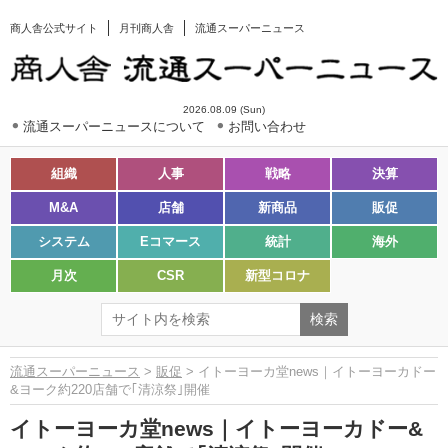
商人舎公式サイト
月刊商人舎
流通スーパーニュース
2026.08.09 (Sun)
流通スーパーニュースについて
お問い合わせ
組織
人事
戦略
決算
M&A
店舗
新商品
販促
システム
Eコマース
統計
海外
月次
CSR
新型コロナ
流通スーパーニュース
>
販促
> イトーヨーカ堂news｜イトーヨーカドー
&ヨーク約220店舗で｢清涼祭｣開催
イトーヨーカ堂news｜イトーヨーカドー&