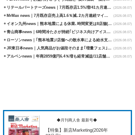
リテールパートナーズnews｜7月既存店1.5%増/41カ月連続増
(2026.08.07)
MrMax news｜7月既存店売上高1.6％減､2カ月連続マイナス
(2026.08.07)
イオン九州news｜熊本地震による休業､時間変更は8店舗(8/7時点)
(2026.08.07)
青山商事news｜6時間冷たさが持続｢ビジネス向けアイスベスト｣発売
(2026.08.07)
ローソンnews｜｢熊本地震｣/店舗への散水車による給水支援を開始
(2026.08.07)
JR東日本news｜人気商品がお値段そのまま｢増量フェス｣8/18から開催
(2026.08.07)
アルペンnews｜年商2859億円6.4％増も経常減益/11店舗出店､4店閉鎖
(2026.08.07)
◆月刊商人舎 最新号◆
【特集】新店Marketing
(2026年