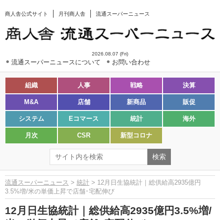
商人舎公式サイト
月刊商人舎
流通スーパーニュース
2026.08.07 (Fri)
流通スーパーニュースについて
お問い合わせ
組織
人事
戦略
決算
M&A
店舗
新商品
販促
システム
Eコマース
統計
海外
月次
CSR
新型コロナ
流通スーパーニュース
>
統計
> 12月日生協統計｜総供給高2935億円
3.5%増/米の単価上昇で店舗･宅配伸び
12月日生協統計｜総供給高2935億円3.5%増/