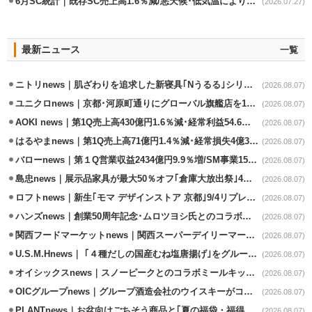
6月SC統計｜既存SC売上高1.6％減/悪天候･低気温により夏物不振
(2026.07.27)
最新ニュース
一覧
ニトリnews｜肌ざわりを追求した新寝具｢Nうるる｣シリーズを発売
(2026.08.07)
ユニクロnews｜京都･河原町通りにグローバル旗艦店を11/6開設
(2026.08.07)
AOKI news｜第1Q売上高430億円1.6％減･経常利益54.6％減
(2026.08.07)
はるやまnews｜第1Q売上高71億円1.4％減･経常損失4億3800万円
(2026.08.07)
バローnews｜第１Q営業収益2434億円9.9％増/SM事業15.5％増と絶好調
(2026.08.07)
島忠news｜展示品家具が最大50％オフ｢倉庫大放出祭｣4店舗限定で開催
(2026.08.07)
ロフトnews｜新生｢モマ デザインストア 京都｣9/4リプレイスオープン
(2026.08.07)
ハンズnews｜創業50周年記念･ムロツヨシ氏とのコラボ企画｢ムロハンズ｣開催
(2026.08.07)
関西フードマーケットnews｜関西スーパーデイリーマート蒲生店8/7改装
(2026.08.07)
U.S.M.Hnews｜ ｢４種だしの国産むね塩唐揚げ｣をグループ610店で共同販促
(2026.08.07)
オイシックスnews｜スノーピークとのコラボミールキット8/13発売
(2026.08.07)
OICグループnews｜グループ酒造会社のウイスキーがコンペティション受賞
(2026.08.07)
PLANTnews｜お盆向けごちそう商品と｢夏の福袋・福得カート｣8/8から開催
(2026.08.07)