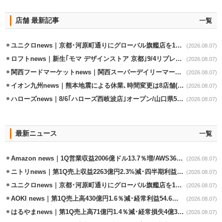
店舗 最新記事
一覧
ユニクロnews｜京都･河原町通りにグローバル旗艦店を11/6開設
(2026.08.07)
ロフトnews｜新生｢モマ デザインストア 京都｣9/4リプレイスオープン
(2026.08.07)
関西フードマーケットnews｜関西スーパーデイリーマート蒲生店8/7改装
(2026.08.07)
イオン九州news｜熊本地震による休業､時間変更は8店舗(8/7時点)
(2026.08.07)
ハローズnews｜8/6｢ハローズ西岐波店｣オープン/山口県5店舗目
(2026.08.07)
最新ニュース
一覧
Amazon news｜1Q営業収益2006億ドル13.7％増/AWS36.8％％増が貢献
(2026.08.07)
ニトリnews｜第1Q売上収益2263億円2.3%減･四半期利益1.4％減
(2026.08.07)
ユニクロnews｜京都･河原町通りにグローバル旗艦店を11/6開設
(2026.08.07)
AOKI news｜第1Q売上高430億円1.6％減･経常利益54.6％減
(2026.08.07)
はるやまnews｜第1Q売上高71億円1.4％減･経常損失4億3800万円
(2026.08.07)