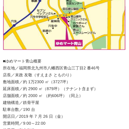
■ゆめマート青山概要
所在地／福岡県北九州市八幡西区青山三丁目2 番46号
店長／末政 友敬（すえまさ とものり）
敷地面積／約 1万2300 ㎡（3727坪）
延床面積／約 2900 ㎡（879坪）（テナント含まず）
店舗面積／約 2000 ㎡ （約606坪）（同上）
建物構造／鉄骨平屋
駐車台数／190 台
開店日／2019 年 7 月 26 日（金）
営業時間／9:00～22:00