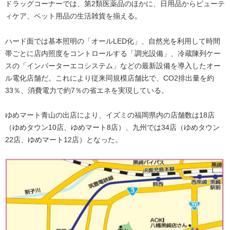
ドラッグコーナーでは、第2類医薬品のほかに、日用品からビューテ
ィケア、ペット用品の生活雑貨を揃える。
ハード面では基本照明の「オールLED化」、自然光を利用して時間
帯ごとに店内照度をコントロールする「調光設備」、冷蔵陳列ケー
スの「インバーターエコシステム」などの最新設備を導入したオー
ル電化店舗だ。これにより従来同規模店舗比で、CO2排出量を約
33％、消費電力で約7％の省エネを実現している。
ゆめマート青山の出店により、イズミの福岡県内の店舗数は18店
（ゆめタウン10店、ゆめマート8店）、九州では34店（ゆめタウン
22店、ゆめマート12店）となった。