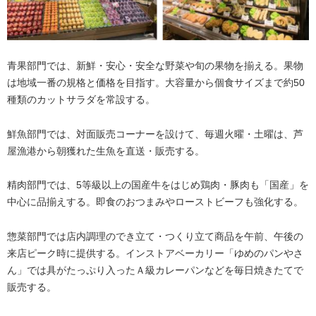
青果部門では、新鮮・安心・安全な野菜や旬の果物を揃える。果物
は地域一番の規格と価格を目指す。大容量から個食サイズまで約50
種類のカットサラダを常設する。
鮮魚部門では、対面販売コーナーを設けて、毎週火曜・土曜は、芦
屋漁港から朝獲れた生魚を直送・販売する。
精肉部門では、5等級以上の国産牛をはじめ鶏肉・豚肉も「国産」を
中心に品揃えする。即食のおつまみやローストビーフも強化する。
惣菜部門では店内調理のでき立て・つくり立て商品を午前、午後の
来店ピーク時に提供する。インストアベーカリー「ゆめのパンやさ
ん」では具がたっぷり入ったＡ級カレーパンなどを毎日焼きたてで
販売する。