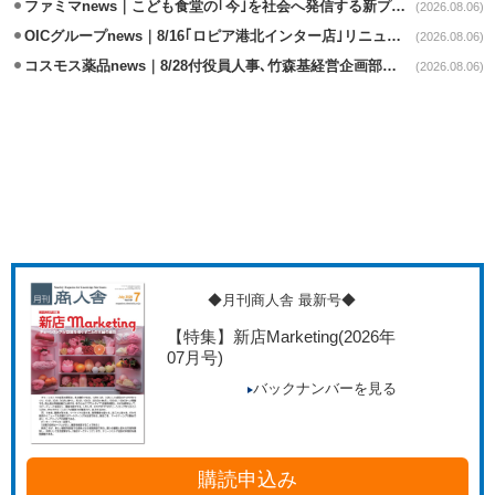
ファミマnews｜こども食堂の｢今｣を社会へ発信する新プロジェクト始動
(2026.08.06)
OICグループnews｜8/16｢ロピア港北インター店｣リニューアル/食品売場拡大
(2026.08.06)
コスモス薬品news｜8/28付役員人事､竹森基経営企画部長が取締役昇格
(2026.08.06)
◆月刊商人舎 最新号◆
【特集】新店Marketing
(2026年
07月号)
バックナンバーを見る
購読申込み