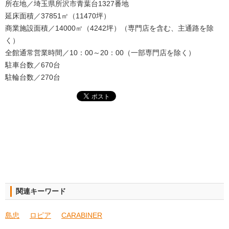
所在地／埼玉県所沢市青葉台1327番地
延床面積／37851㎡（11470坪）
商業施設面積／14000㎡（4242坪）（専門店を含む、主通路を除
く）
全館通常営業時間／10：00～20：00（一部専門店を除く）
駐車台数／670台
駐輪台数／270台
関連キーワード
島忠
ロピア
CARABINER