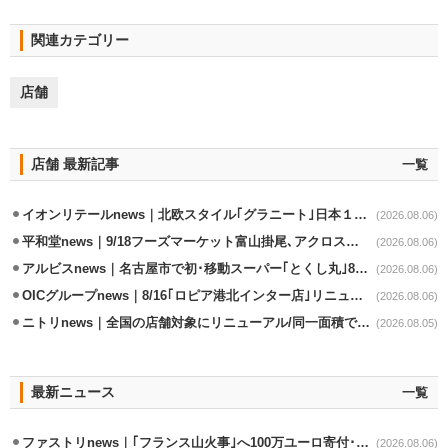
関連カテゴリー
店舗
店舗 最新記事
一覧
イオンリテールnews｜北欧スタイル｢グラニート｣日本１号店を自由が丘に開業
(2026.08.06)
平和堂news｜9/18フーズマーケット富山掛尾､アクロスプラザ内に出店
(2026.08.06)
アルビスnews｜名古屋市で初･移動スーパー｢とくし丸｣8/4運行開始
(2026.08.06)
OICグループnews｜8/16｢ロピア港北インター店｣リニューアル/食品売場拡大
(2026.08.06)
ニトリnews｜全国の店舗対象にリニューアル/同一面積で品揃え24％拡大
(2026.08.05)
最新ニュース
一覧
ファストリnews｜｢フランス山火事｣へ100万ユーロ寄付･衣料5万点も提供
(2026.08.06)