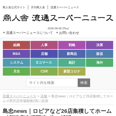
商人舎公式サイト
月刊商人舎
流通スーパーニュース
2026.08.06 (Thu)
流通スーパーニュースについて
お問い合わせ
組織
人事
戦略
決算
M&A
店舗
新商品
販促
システム
Eコマース
統計
海外
月次
CSR
新型コロナ
流通スーパーニュース
>
店舗
> 島忠news｜ロピアなど26店集積してホー
ムズ所沢店売場面積2倍に拡張
島忠news｜ロピアなど26店集積してホーム