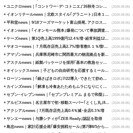
ユニクロnews｜｢コントワー･デ･コトニエ｣’26秋冬コレクション8/28発売
(2026.08.06)
イオンリテールnews｜北欧スタイル｢グラニート｣日本１号店を自由が丘に開業
(2026.08.06)
平和堂news｜9/18フーズマーケット富山掛尾､アクロスプラザ内に出店
(2026.08.06)
イオンnews｜｢イオンモール熊本｣爆発について事故調査委員会設置
(2026.08.06)
ケーズnews｜第1Q売上高1999億円12.4％増･経常利益125.0%増
(2026.08.06)
ヤオコーnews｜７月既存店売上高2.7%増/客数0.１％増/客単価2.6％増
(2026.08.06)
アマゾンnews｜兵庫県尼崎市に関西最大の物流拠点を新設・市内2拠点目
(2026.08.06)
アスクルnews｜紙製パッケージを採用｢基本の救急セット｣8/5発売
(2026.08.06)
オイシックスnews｜子どもの自由研究を応援するミールキット8/6発売
(2026.08.06)
ローソンnews｜｢鍋さばきロボ｣7/22導入･できたて炒めメニューを提供
(2026.08.06)
カインズnews｜｢解凍も冷食あたためもムラになりにくいフラットレンジ｣発売
(2026.08.06)
セブンｰイレブンnews｜｢セブンプレミアム まるで和梨｣8/11から順次発売
(2026.08.06)
アルビスnews｜名古屋市で初･移動スーパー｢とくし丸｣8/4運行開始
(2026.08.06)
アクシアルnews｜7月既存店売上高0.4％減･全店0.3％増
(2026.08.06)
サンエーnews｜与勝シティが｢ZEB Ready｣認証を取得
(2026.08.06)
島忠news｜家計応援企画｢爆安挑戦セール｣第7弾8/5から開催
(2026.08.06)