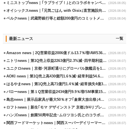
ミニストップnews｜｢ラブライブ！｣とのコラボキャンペーン8/5から開催
(2026.08.05)
オイシックスnews｜｢元気ごはん with Oisix｣直営施設向けサービスを開始
(2026.08.04)
ベルクnews｜武蔵野銀行等と総額200億円のコミットメント契約
(2026.08.04)
最新ニュース
一覧
Amazon news｜2Q営業収益2006億ドル13.7％増/AWS36.8％％増が貢献
(2026.08.07)
ニトリnews｜第1Q売上収益2263億円2.3%減･四半期利益1.4％減
(2026.08.07)
ユニクロnews｜京都･河原町通りにグローバル旗艦店を11/6開設
(2026.08.07)
AOKI news｜第1Q売上高430億円1.6％減･経常利益54.6％減
(2026.08.07)
はるやまnews｜第1Q売上高71億円1.4％減･経常損失4億3800万円
(2026.08.07)
バローnews｜第１Q営業収益2434億円9.9％増/SM事業15.5％増と絶好調
(2026.08.07)
島忠news｜展示品家具が最大50％オフ｢倉庫大放出祭｣4店舗限定で開催
(2026.08.07)
ロフトnews｜新生｢モマ デザインストア 京都｣9/4リプレイスオープン
(2026.08.07)
ハンズnews｜創業50周年記念･ムロツヨシ氏とのコラボ企画｢ムロハンズ｣開催
(2026.08.07)
関西フードマーケットnews｜関西スーパーデイリーマート蒲生店8/7改装
(2026.08.07)