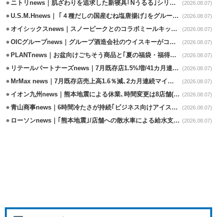
ニトリnews｜肌ざわりを追求した新寝具｢Nうるる｣シリーズを発売
(2026.08.07)
U.S.M.Hnews｜ ｢４種だしの国産むね塩唐揚げ｣をグループ610店で共同販促
(2026.08.07)
オイシックスnews｜スノーピークとのコラボミールキット8/13発売
(2026.08.07)
OICグループnews｜グループ酒造会社のウイスキーがコンペティション受賞
(2026.08.07)
PLANTnews｜お盆向けごちそう商品と｢夏の福袋・福得カート｣8/8から開催
(2026.08.07)
リテールパートナーズnews｜7月既存店1.5%増/41カ月連続増
(2026.08.07)
MrMax news｜7月既存店売上高1.6％減､2カ月連続マイナス
(2026.08.07)
イオン九州news｜熊本地震による休業､時間変更は8店舗(8/7時点)
(2026.08.07)
青山商事news｜6時間冷たさが持続｢ビジネス向けアイスベスト｣発売
(2026.08.07)
ローソンnews｜｢熊本地震｣/店舗への散水車による給水支援を開始
(2026.08.07)