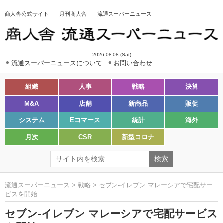
商人舎公式サイト
月刊商人舎
流通スーパーニュース
2026.08.08 (Sat)
流通スーパーニュースについて
お問い合わせ
組織
人事
戦略
決算
M&A
店舗
新商品
販促
システム
Eコマース
統計
海外
月次
CSR
新型コロナ
流通スーパーニュース
>
戦略
> セブン-イレブン マレーシアで宅配サー
ビスを開始
セブン-イレブン マレーシアで宅配サービス