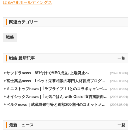
はるやまホールディングス
関連カテゴリー
戦略
戦略 最新記事
一覧
サツドラnews｜8/3付けでMBO成立､上場廃止へ
(2026.08.06)
富士薬品news｜｢ペット栄養相談の専門人材育成プログラム｣7月から開始
(2026.08.05)
ミニストップnews｜｢ラブライブ！｣とのコラボキャンペーン8/5から開催
(2026.08.05)
オイシックスnews｜｢元気ごはん with Oisix｣直営施設向けサービスを開始
(2026.08.04)
ベルクnews｜武蔵野銀行等と総額200億円のコミットメント契約
(2026.08.04)
最新ニュース
一覧