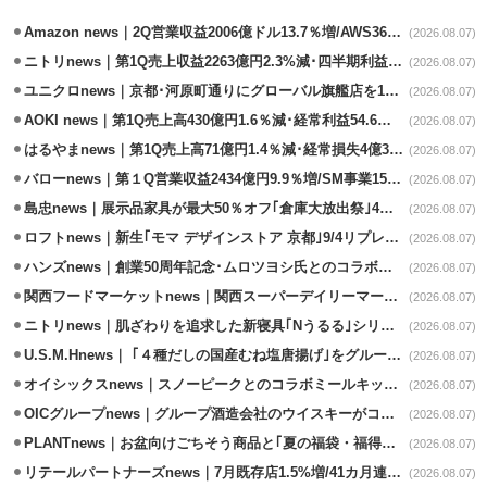
Amazon news｜2Q営業収益2006億ドル13.7％増/AWS36.8％％増が貢献
(2026.08.07)
ニトリnews｜第1Q売上収益2263億円2.3%減･四半期利益1.4％減
(2026.08.07)
ユニクロnews｜京都･河原町通りにグローバル旗艦店を11/6開設
(2026.08.07)
AOKI news｜第1Q売上高430億円1.6％減･経常利益54.6％減
(2026.08.07)
はるやまnews｜第1Q売上高71億円1.4％減･経常損失4億3800万円
(2026.08.07)
バローnews｜第１Q営業収益2434億円9.9％増/SM事業15.5％増と絶好調
(2026.08.07)
島忠news｜展示品家具が最大50％オフ｢倉庫大放出祭｣4店舗限定で開催
(2026.08.07)
ロフトnews｜新生｢モマ デザインストア 京都｣9/4リプレイスオープン
(2026.08.07)
ハンズnews｜創業50周年記念･ムロツヨシ氏とのコラボ企画｢ムロハンズ｣開催
(2026.08.07)
関西フードマーケットnews｜関西スーパーデイリーマート蒲生店8/7改装
(2026.08.07)
ニトリnews｜肌ざわりを追求した新寝具｢Nうるる｣シリーズを発売
(2026.08.07)
U.S.M.Hnews｜ ｢４種だしの国産むね塩唐揚げ｣をグループ610店で共同販促
(2026.08.07)
オイシックスnews｜スノーピークとのコラボミールキット8/13発売
(2026.08.07)
OICグループnews｜グループ酒造会社のウイスキーがコンペティション受賞
(2026.08.07)
PLANTnews｜お盆向けごちそう商品と｢夏の福袋・福得カート｣8/8から開催
(2026.08.07)
リテールパートナーズnews｜7月既存店1.5%増/41カ月連続増
(2026.08.07)