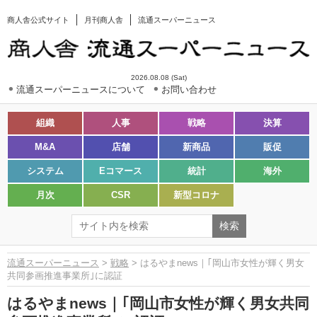
商人舎公式サイト
月刊商人舎
流通スーパーニュース
2026.08.08 (Sat)
流通スーパーニュースについて
お問い合わせ
組織
人事
戦略
決算
M&A
店舗
新商品
販促
システム
Eコマース
統計
海外
月次
CSR
新型コロナ
流通スーパーニュース
>
戦略
> はるやまnews｜｢岡山市女性が輝く男女
共同参画推進事業所｣に認証
はるやまnews｜｢岡山市女性が輝く男女共同