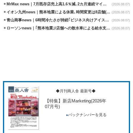
MrMax news｜7月既存店売上高1.6％減､2カ月連続マイナス
(2026.08.07)
イオン九州news｜熊本地震による休業､時間変更は8店舗(8/7時点)
(2026.08.07)
青山商事news｜6時間冷たさが持続｢ビジネス向けアイスベスト｣発売
(2026.08.07)
ローソンnews｜｢熊本地震｣/店舗への散水車による給水支援を開始
(2026.08.07)
◆月刊商人舎 最新号◆
【特集】新店Marketing
(2026年
07月号)
バックナンバーを見る