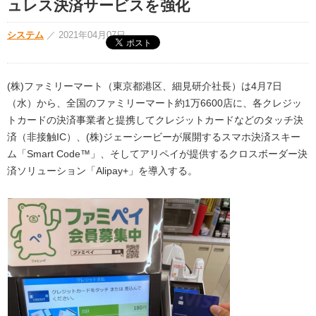
ュレス決済サービスを強化
システム
／
2021年04月07日
(株)ファミリーマート（東京都港区、細見研介社長）は4月7日
（水）から、全国のファミリーマート約1万6600店に、各クレジッ
トカードの決済事業者と提携してクレジットカードなどのタッチ決
済（非接触IC）、(株)ジェーシービーが展開するスマホ決済スキー
ム「Smart Code™」、そしてアリペイが提供するクロスボーダー決
済ソリューション「Alipay+」を導入する。