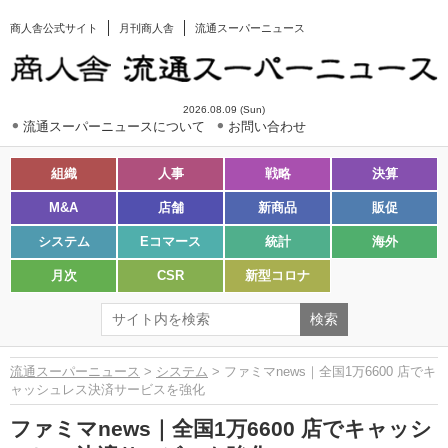
商人舎公式サイト
月刊商人舎
流通スーパーニュース
2026.08.09 (Sun)
流通スーパーニュースについて
お問い合わせ
組織
人事
戦略
決算
M&A
店舗
新商品
販促
システム
Eコマース
統計
海外
月次
CSR
新型コロナ
流通スーパーニュース
>
システム
> ファミマnews｜全国1万6600 店でキ
ャッシュレス決済サービスを強化
ファミマnews｜全国1万6600 店でキャッシ