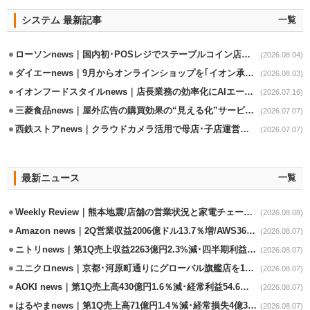
システム 最新記事
一覧
ローソンnews｜国内初･POSレジでステーブルコイン店頭決済実証実験を実施
(2026.08.04)
ダイエーnews｜9月からオンラインショップを｢イオン承りオンライン｣へ移行
(2026.08.03)
イオンフードスタイルnews｜店長業務の効率化にAIエージェント活用実験
(2026.07.16)
三菱食品news｜屋外広告の購買効果の“見える化”サービス開始
(2026.07.07)
西鉄ストアnews｜クラウドカメラ活用で母店･子店運営の効率化
(2026.07.07)
最新ニュース
一覧
Weekly Review｜熊本地震/店舗の営業状況と家電チェーンの支援策
(2026.08.08)
Amazon news｜2Q営業収益2006億ドル13.7％増/AWS36.8％％増が貢献
(2026.08.07)
ニトリnews｜第1Q売上収益2263億円2.3%減･四半期利益1.4％減
(2026.08.07)
ユニクロnews｜京都･河原町通りにグローバル旗艦店を11/6開設
(2026.08.07)
AOKI news｜第1Q売上高430億円1.6％減･経常利益54.6％減
(2026.08.07)
はるやまnews｜第1Q売上高71億円1.4％減･経常損失4億3800万円
(2026.08.07)