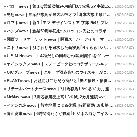
バローnews｜第１Q営業収益2434億円9.9％増/SM事業15.5％増と絶好調
(2026.08.07)
島忠news｜展示品家具が最大50％オフ｢倉庫大放出祭｣4店舗限定で開催
(2026.08.07)
ロフトnews｜新生｢モマ デザインストア 京都｣9/4リプレイスオープン
(2026.08.07)
ハンズnews｜創業50周年記念･ムロツヨシ氏とのコラボ企画｢ムロハンズ｣開催
(2026.08.07)
関西フードマーケットnews｜関西スーパーデイリーマート蒲生店8/7改装
(2026.08.07)
ニトリnews｜肌ざわりを追求した新寝具｢Nうるる｣シリーズを発売
(2026.08.07)
U.S.M.Hnews｜ ｢４種だしの国産むね塩唐揚げ｣をグループ610店で共同販促
(2026.08.07)
オイシックスnews｜スノーピークとのコラボミールキット8/13発売
(2026.08.07)
OICグループnews｜グループ酒造会社のウイスキーがコンペティション受賞
(2026.08.07)
PLANTnews｜お盆向けごちそう商品と｢夏の福袋・福得カート｣8/8から開催
(2026.08.07)
リテールパートナーズnews｜7月既存店1.5%増/41カ月連続増
(2026.08.07)
MrMax news｜7月既存店売上高1.6％減､2カ月連続マイナス
(2026.08.07)
イオン九州news｜熊本地震による休業､時間変更は8店舗(8/7時点)
(2026.08.07)
青山商事news｜6時間冷たさが持続｢ビジネス向けアイスベスト｣発売
(2026.08.07)