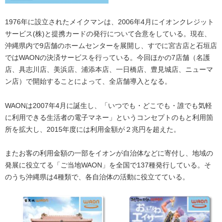
1976年に設立されたメイクマンは、2006年4月にイオンクレジット
サービス(株)と提携カードの発行について合意をしている。現在、
沖縄県内で9店舗のホームセンターを展開し、すでに宮古店と石垣店
ではWAONの決済サービスを行っている。今回ほかの7店舗（名護
店、具志川店、美浜店、浦添本店、一日橋店、豊見城店、ニューマ
ン店）で開始することによって、全店舗導入となる。
WAONは2007年4月に誕生し、「いつでも・どこでも・誰でも気軽
に利用できる生活者の電子マネー」というコンセプトのもと利用箇
所を拡大し、2015年度には利用金額が２兆円を超えた。
またお客の利用金額の一部をイオンが自治体などに寄付し、地域の
発展に役立てる「ご当地WAON」を全国で137種発行している。そ
のうち沖縄県は4種類で、各自治体の活動に役立てている。