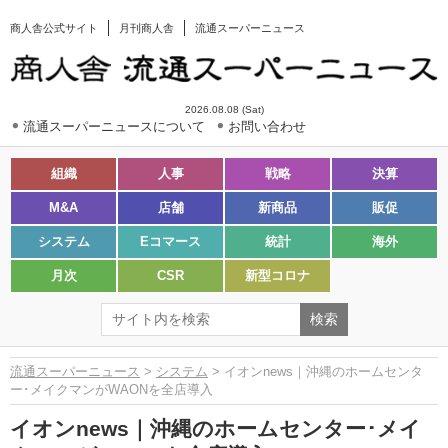
商人舎公式サイト
月刊商人舎
流通スーパーニュース
2026.08.08 (Sat)
流通スーパーニュースについて
お問い合わせ
組織
人事
戦略
決算
M&A
店舗
新商品
販促
システム
Eコマース
統計
海外
月次
CSR
新型コロナ
流通スーパーニュース
>
システム
> イオンnews｜沖縄のホームセンタ
ー･メイクマンがWAONを全店導入
イオンnews｜沖縄のホームセンター･メイ