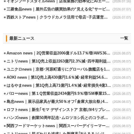
イオンフードスタイルnews｜店長業務の効率化にAIエージェント活用実験
(2026.07.16)
三菱食品news｜屋外広告の購買効果の“見える化”サービス開始
(2026.07.07)
西鉄ストアnews｜クラウドカメラ活用で母店･子店運営の効率化
(2026.07.07)
最新ニュース
一覧
Amazon news｜2Q営業収益2006億ドル13.7％増/AWS36.8％％増が貢献
(2026.08.07)
ニトリnews｜第1Q売上収益2263億円2.3%減･四半期利益1.4％減
(2026.08.07)
ユニクロnews｜京都･河原町通りにグローバル旗艦店を11/6開設
(2026.08.07)
AOKI news｜第1Q売上高430億円1.6％減･経常利益54.6％減
(2026.08.07)
はるやまnews｜第1Q売上高71億円1.4％減･経常損失4億3800万円
(2026.08.07)
バローnews｜第１Q営業収益2434億円9.9％増/SM事業15.5％増と絶好調
(2026.08.07)
島忠news｜展示品家具が最大50％オフ｢倉庫大放出祭｣4店舗限定で開催
(2026.08.07)
ロフトnews｜新生｢モマ デザインストア 京都｣9/4リプレイスオープン
(2026.08.07)
ハンズnews｜創業50周年記念･ムロツヨシ氏とのコラボ企画｢ムロハンズ｣開催
(2026.08.07)
関西フードマーケットnews｜関西スーパーデイリーマート蒲生店8/7改装
(2026.08.07)