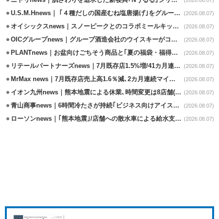
ニトリnews｜肌ざわりを追求した新寝具｢Nうるる｣シリーズを発売
(2026.08.07)
U.S.M.Hnews｜ ｢４種だしの国産むね塩唐揚げ｣をグループ610店で共同販促
(2026.08.07)
オイシックスnews｜スノーピークとのコラボミールキット8/13発売
(2026.08.07)
OICグループnews｜グループ酒造会社のウイスキーがコンペティション受賞
(2026.08.07)
PLANTnews｜お盆向けごちそう商品と｢夏の福袋・福得カート｣8/8から開催
(2026.08.07)
リテールパートナーズnews｜7月既存店1.5%増/41カ月連続増
(2026.08.07)
MrMax news｜7月既存店売上高1.6％減､2カ月連続マイナス
(2026.08.07)
イオン九州news｜熊本地震による休業､時間変更は8店舗(8/7時点)
(2026.08.07)
青山商事news｜6時間冷たさが持続｢ビジネス向けアイスベスト｣発売
(2026.08.07)
ローソンnews｜｢熊本地震｣/店舗への散水車による給水支援を開始
(2026.08.07)