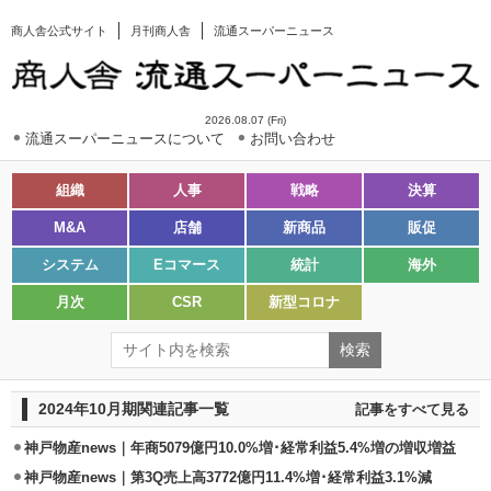
商人舎公式サイト
月刊商人舎
流通スーパーニュース
2026.08.07 (Fri)
流通スーパーニュースについて
お問い合わせ
組織
人事
戦略
決算
M&A
店舗
新商品
販促
システム
Eコマース
統計
海外
月次
CSR
新型コロナ
2024年10月期関連記事一覧
記事をすべて見る
神戸物産news｜年商5079億円10.0%増･経常利益5.4%増の増収増益
神戸物産news｜第3Q売上高3772億円11.4%増･経常利益3.1%減