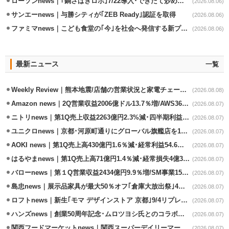
ローソンnews｜｢鍋さばきロボ｣7/22導入･できたて炒めメニューを提供
(2026.08.06)
サンエーnews｜与勝シティが｢ZEB Ready｣認証を取得
(2026.08.06)
ファミマnews｜こども食堂の｢今｣を社会へ発信する新プロジェクト始動
(2026.08.06)
最新ニュース
一覧
Weekly Review｜熊本地震/店舗の営業状況と家電チェーンの支援策
(2026.08.08)
Amazon news｜2Q営業収益2006億ドル13.7％増/AWS36.8％％増が貢献
(2026.08.07)
ニトリnews｜第1Q売上収益2263億円2.3%減･四半期利益1.4％減
(2026.08.07)
ユニクロnews｜京都･河原町通りにグローバル旗艦店を11/6開設
(2026.08.07)
AOKI news｜第1Q売上高430億円1.6％減･経常利益54.6％減
(2026.08.07)
はるやまnews｜第1Q売上高71億円1.4％減･経常損失4億3800万円
(2026.08.07)
バローnews｜第１Q営業収益2434億円9.9％増/SM事業15.5％増と絶好調
(2026.08.07)
島忠news｜展示品家具が最大50％オフ｢倉庫大放出祭｣4店舗限定で開催
(2026.08.07)
ロフトnews｜新生｢モマ デザインストア 京都｣9/4リプレイスオープン
(2026.08.07)
ハンズnews｜創業50周年記念･ムロツヨシ氏とのコラボ企画｢ムロハンズ｣開催
(2026.08.07)
関西フードマーケットnews｜関西スーパーデイリーマート蒲生店8/7改装
(2026.08.07)