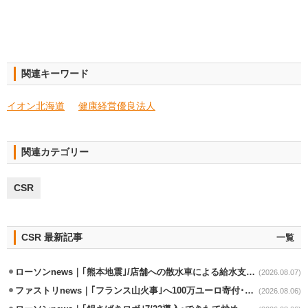
関連キーワード
イオン北海道
健康経営優良法人
関連カテゴリー
CSR
CSR 最新記事
一覧
ローソンnews｜｢熊本地震｣/店舗への散水車による給水支援を開始
(2026.08.07)
ファストリnews｜｢フランス山火事｣へ100万ユーロ寄付･衣料5万点も提供
(2026.08.06)