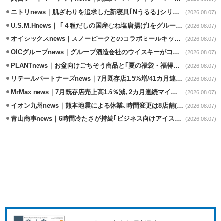
ニトリnews｜肌ざわりを追求した新寝具｢Nうるる｣シリーズを発売
(2026.08.07)
U.S.M.Hnews｜ ｢４種だしの国産むね塩唐揚げ｣をグループ610店で共同販促
(2026.08.07)
オイシックスnews｜スノーピークとのコラボミールキット8/13発売
(2026.08.07)
OICグループnews｜グループ酒造会社のウイスキーがコンペティション受賞
(2026.08.07)
PLANTnews｜お盆向けごちそう商品と｢夏の福袋・福得カート｣8/8から開催
(2026.08.07)
リテールパートナーズnews｜7月既存店1.5%増/41カ月連続増
(2026.08.07)
MrMax news｜7月既存店売上高1.6％減､2カ月連続マイナス
(2026.08.07)
イオン九州news｜熊本地震による休業､時間変更は8店舗(8/7時点)
(2026.08.07)
青山商事news｜6時間冷たさが持続｢ビジネス向けアイスベスト｣発売
(2026.08.07)