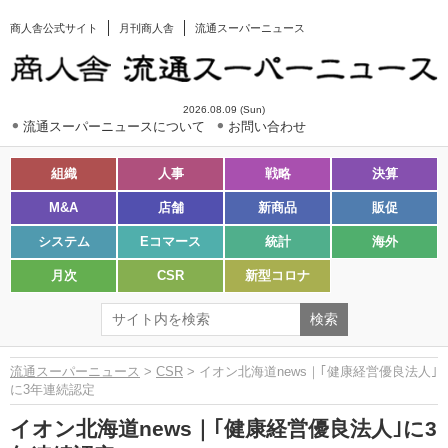
商人舎公式サイト
月刊商人舎
流通スーパーニュース
2026.08.09 (Sun)
流通スーパーニュースについて
お問い合わせ
組織
人事
戦略
決算
M&A
店舗
新商品
販促
システム
Eコマース
統計
海外
月次
CSR
新型コロナ
流通スーパーニュース
>
CSR
> イオン北海道news｜｢健康経営優良法人｣
に3年連続認定
イオン北海道news｜｢健康経営優良法人｣に3