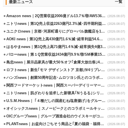
最新ニュース
一覧
Amazon news｜2Q営業収益2006億ドル13.7％増/AWS36.8％％増が貢献
(2026.08.07)
ニトリnews｜第1Q売上収益2263億円2.3%減･四半期利益1.4％減
(2026.08.07)
ユニクロnews｜京都･河原町通りにグローバル旗艦店を11/6開設
(2026.08.07)
AOKI news｜第1Q売上高430億円1.6％減･経常利益54.6％減
(2026.08.07)
はるやまnews｜第1Q売上高71億円1.4％減･経常損失4億3800万円
(2026.08.07)
バローnews｜第１Q営業収益2434億円9.9％増/SM事業15.5％増と絶好調
(2026.08.07)
島忠news｜展示品家具が最大50％オフ｢倉庫大放出祭｣4店舗限定で開催
(2026.08.07)
ロフトnews｜新生｢モマ デザインストア 京都｣9/4リプレイスオープン
(2026.08.07)
ハンズnews｜創業50周年記念･ムロツヨシ氏とのコラボ企画｢ムロハンズ｣開催
(2026.08.07)
関西フードマーケットnews｜関西スーパーデイリーマート蒲生店8/7改装
(2026.08.07)
ニトリnews｜肌ざわりを追求した新寝具｢Nうるる｣シリーズを発売
(2026.08.07)
U.S.M.Hnews｜ ｢４種だしの国産むね塩唐揚げ｣をグループ610店で共同販促
(2026.08.07)
オイシックスnews｜スノーピークとのコラボミールキット8/13発売
(2026.08.07)
OICグループnews｜グループ酒造会社のウイスキーがコンペティション受賞
(2026.08.07)
PLANTnews｜お盆向けごちそう商品と｢夏の福袋・福得カート｣8/8から開催
(2026.08.07)