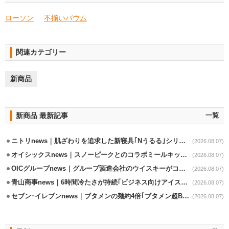
ローソン
不揃いバウム
関連カテゴリー
新商品
新商品 最新記事
一覧
ニトリnews｜肌ざわりを追求した新寝具｢Nうるる｣シリーズを発売
(2026.08.07)
オイシックスnews｜スノーピークとのコラボミールキット8/13発売
(2026.08.07)
OICグループnews｜グループ酒造会社のウイスキーがコンペティション受賞
(2026.08.07)
青山商事news｜6時間冷たさが持続｢ビジネス向けアイスベスト｣発売
(2026.08.07)
セブンｰイレブンnews｜ブタメンの麺約4倍｢ブタメン超BIG｣8/11から限定発売
(2026.08.07)