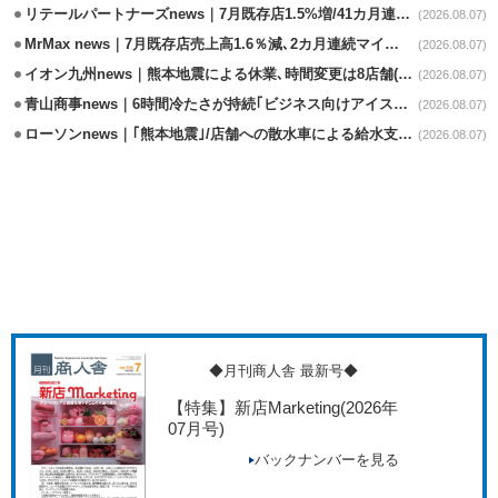
リテールパートナーズnews｜7月既存店1.5%増/41カ月連続増
(2026.08.07)
MrMax news｜7月既存店売上高1.6％減､2カ月連続マイナス
(2026.08.07)
イオン九州news｜熊本地震による休業､時間変更は8店舗(8/7時点)
(2026.08.07)
青山商事news｜6時間冷たさが持続｢ビジネス向けアイスベスト｣発売
(2026.08.07)
ローソンnews｜｢熊本地震｣/店舗への散水車による給水支援を開始
(2026.08.07)
◆月刊商人舎 最新号◆
【特集】新店Marketing
(2026年
07月号)
バックナンバーを見る