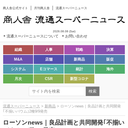
商人舎公式サイト
月刊商人舎
流通スーパーニュース
2026.08.08 (Sat)
流通スーパーニュースについて
お問い合わせ
組織
人事
戦略
決算
M&A
店舗
新商品
販促
システム
Eコマース
統計
海外
月次
CSR
新型コロナ
流通スーパーニュース
>
新商品
> ローソンnews｜良品計画と共同開発
｢不揃いバウム｣2種9/9発売
ローソンnews｜良品計画と共同開発｢不揃い