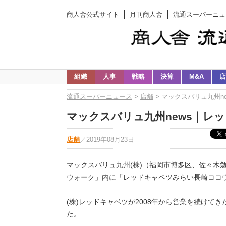
商人舎公式サイト
月刊商人舎
流通スーパーニュ
組織
人事
戦略
決算
M&A
店
流通スーパーニュース
>
店舗
> マックスバリュ九州n
マックスバリュ九州news｜レ
店舗
／
2019年08月23日
マックスバリュ九州(株)（福岡市博多区、佐々木勉
ウォーク」内に「レッドキャベツみらい長崎ココ
(株)レッドキャベツが2008年から営業を続けて
た。