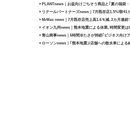
PLANTnews｜お盆向けごちそう商品と｢夏の福袋・
リテールパートナーズnews｜7月既存店1.5%増/4
MrMax news｜7月既存店売上高1.6％減､2カ月連
イオン九州news｜熊本地震による休業､時間変更は8店
青山商事news｜6時間冷たさが持続｢ビジネス向け
ローソンnews｜｢熊本地震｣/店舗への散水車によ