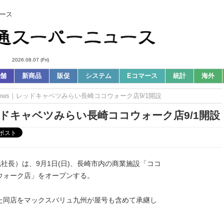
ース
2026.08.07 (Fri)
舗
新商品
販促
システム
Eコマース
統計
海外
ews｜レッドキャベツみらい長崎ココウォーク店9/1開設
ッドキャベツみらい長崎ココウォーク店9/1開設
社長）は、9月1日(日)、長崎市内の商業施設「ココ
ウォーク店」をオープンする。
きた同店をマックスバリュ九州が屋号も含めて承継し