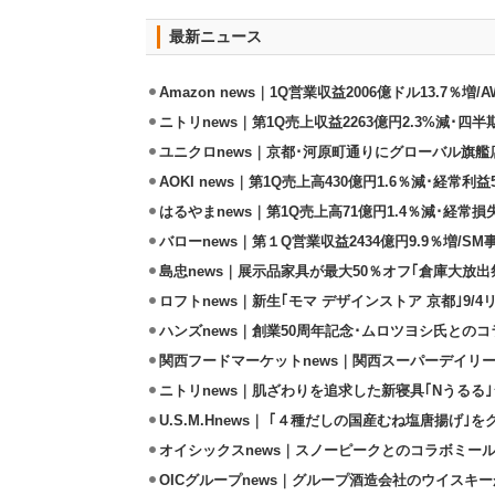
最新ニュース
Amazon news｜1Q営業収益2006億ドル13.7％増/
ニトリnews｜第1Q売上収益2263億円2.3%減･四半
ユニクロnews｜京都･河原町通りにグローバル旗艦店
AOKI news｜第1Q売上高430億円1.6％減･経常利益5
はるやまnews｜第1Q売上高71億円1.4％減･経常損失
バローnews｜第１Q営業収益2434億円9.9％増/SM
島忠news｜展示品家具が最大50％オフ｢倉庫大放出
ロフトnews｜新生｢モマ デザインストア 京都｣9/
ハンズnews｜創業50周年記念･ムロツヨシ氏との
関西フードマーケットnews｜関西スーパーデイリー
ニトリnews｜肌ざわりを追求した新寝具｢Nうるる
U.S.M.Hnews｜ ｢４種だしの国産むね塩唐揚げ｣
オイシックスnews｜スノーピークとのコラボミールキ
OICグループnews｜グループ酒造会社のウイスキ