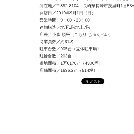
所在地／〒852-8104 長崎県長崎市茂里町1番55
開店日／2019年9月1日（日）
営業時間／9：00～23：00
建物構造／地下1階地上7階
店長／小森 順平（こもり じゅんぺい）
従業員数／約61名
駐車台数／905台（立体駐車場）
駐輪台数／203台
敷地面積／1万6170㎡（4900坪）
店舗面積／1696.2㎡（514坪）