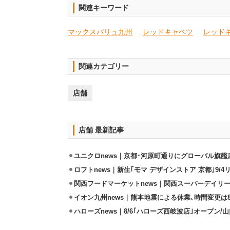
関連キーワード
マックスバリュ九州
レッドキャベツ
レッド
関連カテゴリー
店舗
店舗 最新記事
ユニクロnews｜京都･河原町通りにグローバル旗艦店
ロフトnews｜新生｢モマ デザインストア 京都｣9/
関西フードマーケットnews｜関西スーパーデイリー
イオン九州news｜熊本地震による休業､時間変更は8店
ハローズnews｜8/6｢ハローズ西岐波店｣オープン/