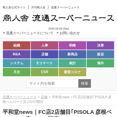
商人舎公式サイト
月刊商人舎
流通スーパーニュース
2026.08.08 (Sat)
流通スーパーニュースについて
お問い合わせ
組織
人事
戦略
決算
M&A
店舗
新商品
販促
システム
Eコマース
統計
海外
月次
CSR
新型コロナ
流通スーパーニュース
>
店舗
> 平和堂news｜FC店2店舗目｢PISOLA 彦
根ベルロード店｣11/27開店
平和堂news｜FC店2店舗目｢PISOLA 彦根ベ