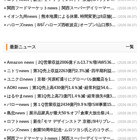
関西フードマーケットnews｜関西スーパーデイリーマート蒲生店8/7改装
(2026.08.07)
イオン九州news｜熊本地震による休業､時間変更は8店舗(8/7時点)
(2026.08.07)
ハローズnews｜8/6｢ハローズ西岐波店｣オープン/山口県5店舗目
(2026.08.07)
最新ニュース
一覧
Amazon news｜2Q営業収益2006億ドル13.7％増/AWS36.8％％増が貢献
(2026.08.07)
ニトリnews｜第1Q売上収益2263億円2.3%減･四半期利益1.4％減
(2026.08.07)
ユニクロnews｜京都･河原町通りにグローバル旗艦店を11/6開設
(2026.08.07)
AOKI news｜第1Q売上高430億円1.6％減･経常利益54.6％減
(2026.08.07)
はるやまnews｜第1Q売上高71億円1.4％減･経常損失4億3800万円
(2026.08.07)
バローnews｜第１Q営業収益2434億円9.9％増/SM事業15.5％増と絶好調
(2026.08.07)
島忠news｜展示品家具が最大50％オフ｢倉庫大放出祭｣4店舗限定で開催
(2026.08.07)
ロフトnews｜新生｢モマ デザインストア 京都｣9/4リプレイスオープン
(2026.08.07)
ハンズnews｜創業50周年記念･ムロツヨシ氏とのコラボ企画｢ムロハンズ｣開催
(2026.08.07)
関西フードマーケットnews｜関西スーパーデイリーマート蒲生店8/7改装
(2026.08.07)