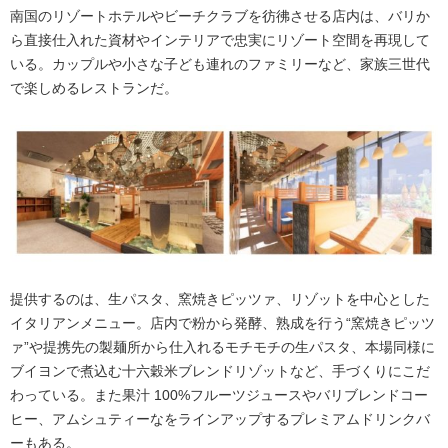
南国のリゾートホテルやビーチクラブを彷彿させる店内は、バリか
ら直接仕入れた資材やインテリアで忠実にリゾート空間を再現して
いる。カップルや小さな子ども連れのファミリーなど、家族三世代
で楽しめるレストランだ。
提供するのは、生パスタ、窯焼きピッツァ、リゾットを中心とした
イタリアンメニュー。店内で粉から発酵、熟成を行う“窯焼きピッツ
ァ”や提携先の製麺所から仕入れるモチモチの生パスタ、本場同様に
ブイヨンで煮込む十六穀米ブレンドリゾットなど、手づくりにこだ
わっている。また果汁 100%フルーツジュースやバリブレンドコー
ヒー、アムシュティーなをラインアップするプレミアムドリンクバ
ーもある。