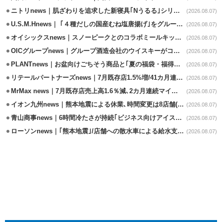
ニトリnews｜肌ざわりを追求した新寝具｢Nうるる｣シリーズを発売
(2026.08.07)
U.S.M.Hnews｜ ｢４種だしの国産むね塩唐揚げ｣をグループ610店で共同販促
(2026.08.07)
オイシックスnews｜スノーピークとのコラボミールキット8/13発売
(2026.08.07)
OICグループnews｜グループ酒造会社のウイスキーがコンペティション受賞
(2026.08.07)
PLANTnews｜お盆向けごちそう商品と｢夏の福袋・福得カート｣8/8から開催
(2026.08.07)
リテールパートナーズnews｜7月既存店1.5%増/41カ月連続増
(2026.08.07)
MrMax news｜7月既存店売上高1.6％減､2カ月連続マイナス
(2026.08.07)
イオン九州news｜熊本地震による休業､時間変更は8店舗(8/7時点)
(2026.08.07)
青山商事news｜6時間冷たさが持続｢ビジネス向けアイスベスト｣発売
(2026.08.07)
ローソンnews｜｢熊本地震｣/店舗への散水車による給水支援を開始
(2026.08.07)