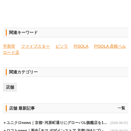
関連キーワード
平和堂
ファイブスター
ピソラ
PISOLA
PISOLA 彦根ベル
ロード店
関連カテゴリー
店舗
店舗 最新記事
一覧
ユニクロnews｜京都･河原町通りにグローバル旗艦店を11/6開設
(2026.08.07)
ロフトnews｜新生｢モマ デザインストア 京都｣9/4リプレイスオープン
(2026.08.07)