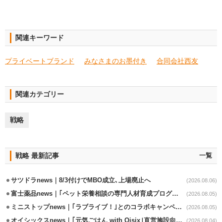
関連キーワード
プライベートブランド
みなさまのお墨付き
合同会社西友
関連カテゴリー
戦略
戦略 最新記事
一覧
サツドラnews｜8/3付けでMBO成立､上場廃止へ
(2026.08.06)
富士薬品news｜｢ペット栄養相談の専門人材育成プログラム｣7月から開始
(2026.08.05)
ミニストップnews｜｢ラブライブ！｣とのコラボキャンペーン8/5から開催
(2026.08.05)
オイシックスnews｜｢元気ごはん with Oisix｣直営施設向けサービスを開始
(2026.08.04)