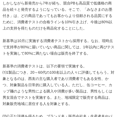
しかしながら新発売から7年が経ち、競合PBも高品質で低価格の商
品を続々と発売するようになっている。そこで、「みなさまのお墨
付き」は、どの商品であってもお客からより信頼される品質にする
ために、消費者テストの合格ラインを10%引き上げ、今後は80%以
上の支持を得たものだけを商品化することにした。
新基準は10月に実施する消費者テストから採用する。なお、現時点
で支持率が80%に届いていない商品に関しては、1年以内に再びテス
トを実施して80%に満たない場合は販売を終了する。
新基準の消費者テストは、以下の要領で実施する。
⑴1製品につき、20～60代の100名以上の人々に評価してもらう。対
象となるのは、西友の主な購入者であり消費者でもある女性、か
つ、対象製品を日常的に購入している人。ただし、缶コーヒー、カ
ップ麺のような男性による購入や消費が多い製品は、男性もしくは
男女混合でテストを実施する。また、地域限定で販売する商品は、
対象販売地域に居住する人を対象とする。
⑵公正な評価を得るため、ブランド名・販売会社名・生産者名やパ