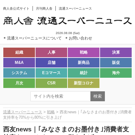
商人舎公式サイト
月刊商人舎
流通スーパーニュース
2026.08.08 (Sat)
流通スーパーニュースについて
お問い合わせ
組織
人事
戦略
決算
M&A
店舗
新商品
販促
システム
Eコマース
統計
海外
月次
CSR
新型コロナ
流通スーパーニュース
>
戦略
> 西友news｜｢みなさまのお墨付き｣消費者
支持率を70%から80%に引き上げ
西友news｜｢みなさまのお墨付き｣消費者支