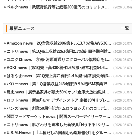
ベルクnews｜武蔵野銀行等と総額200億円のコミットメント契約
(2026.08.04)
最新ニュース
一覧
Amazon news｜2Q営業収益2006億ドル13.7％増/AWS36.8％％増が貢献
(2026.08.07)
ニトリnews｜第1Q売上収益2263億円2.3%減･四半期利益1.4％減
(2026.08.07)
ユニクロnews｜京都･河原町通りにグローバル旗艦店を11/6開設
(2026.08.07)
AOKI news｜第1Q売上高430億円1.6％減･経常利益54.6％減
(2026.08.07)
はるやまnews｜第1Q売上高71億円1.4％減･経常損失4億3800万円
(2026.08.07)
バローnews｜第１Q営業収益2434億円9.9％増/SM事業15.5％増と絶好調
(2026.08.07)
島忠news｜展示品家具が最大50％オフ｢倉庫大放出祭｣4店舗限定で開催
(2026.08.07)
ロフトnews｜新生｢モマ デザインストア 京都｣9/4リプレイスオープン
(2026.08.07)
ハンズnews｜創業50周年記念･ムロツヨシ氏とのコラボ企画｢ムロハンズ｣開催
(2026.08.07)
関西フードマーケットnews｜関西スーパーデイリーマート蒲生店8/7改装
(2026.08.07)
ニトリnews｜肌ざわりを追求した新寝具｢Nうるる｣シリーズを発売
(2026.08.07)
U.S.M.Hnews｜ ｢４種だしの国産むね塩唐揚げ｣をグループ610店で共同販促
(2026.08.07)