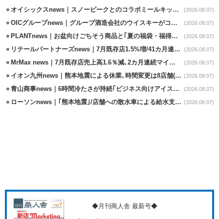
オイシックスnews｜スノーピークとのコラボミールキット8/13発売
(2026.08.07)
OICグループnews｜グループ酒造会社のウイスキーがコンペティション受賞
(2026.08.07)
PLANTnews｜お盆向けごちそう商品と｢夏の福袋・福得カート｣8/8から開催
(2026.08.07)
リテールパートナーズnews｜7月既存店1.5%増/41カ月連続増
(2026.08.07)
MrMax news｜7月既存店売上高1.6％減､2カ月連続マイナス
(2026.08.07)
イオン九州news｜熊本地震による休業､時間変更は8店舗(8/7時点)
(2026.08.07)
青山商事news｜6時間冷たさが持続｢ビジネス向けアイスベスト｣発売
(2026.08.07)
ローソンnews｜｢熊本地震｣/店舗への散水車による給水支援を開始
(2026.08.07)
◆月刊商人舎 最新号◆