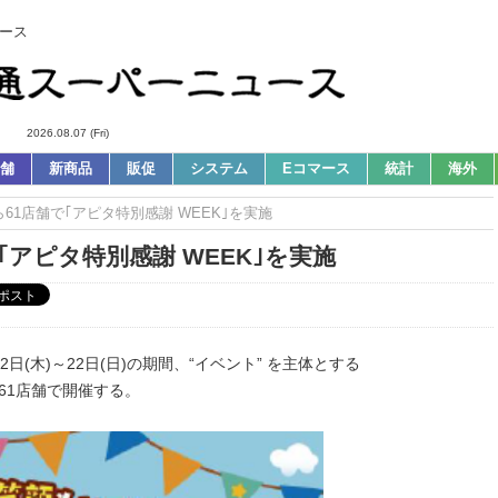
ース
2026.08.07 (Fri)
舗
新商品
販促
システム
Eコマース
統計
海外
から61店舗で｢アピタ特別感謝 WEEK｣を実施
で｢アピタ特別感謝 WEEK｣を実施
日(木)～22日(日)の期間、“イベント” を主体とする
61店舗で開催する。