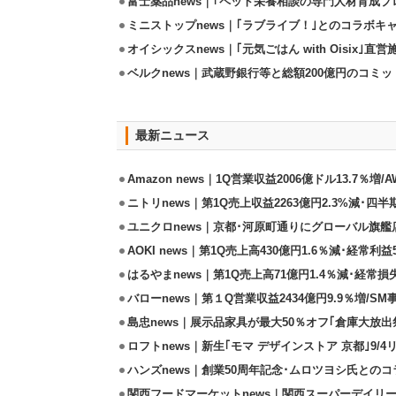
富士薬品news｜｢ペット栄養相談の専門人材育成プ
ミニストップnews｜｢ラブライブ！｣とのコラボキャ
オイシックスnews｜｢元気ごはん with Oisix｣
ベルクnews｜武蔵野銀行等と総額200億円のコミ
最新ニュース
Amazon news｜1Q営業収益2006億ドル13.7％増/
ニトリnews｜第1Q売上収益2263億円2.3%減･四半
ユニクロnews｜京都･河原町通りにグローバル旗艦店
AOKI news｜第1Q売上高430億円1.6％減･経常利益5
はるやまnews｜第1Q売上高71億円1.4％減･経常損失
バローnews｜第１Q営業収益2434億円9.9％増/SM
島忠news｜展示品家具が最大50％オフ｢倉庫大放出
ロフトnews｜新生｢モマ デザインストア 京都｣9/
ハンズnews｜創業50周年記念･ムロツヨシ氏との
関西フードマーケットnews｜関西スーパーデイリー