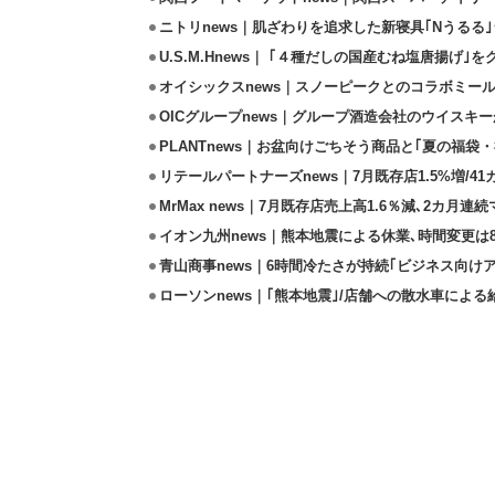
ニトリnews｜肌ざわりを追求した新寝具｢Nうるる
U.S.M.Hnews｜ ｢４種だしの国産むね塩唐揚げ｣
オイシックスnews｜スノーピークとのコラボミールキ
OICグループnews｜グループ酒造会社のウイスキ
PLANTnews｜お盆向けごちそう商品と｢夏の福袋・
リテールパートナーズnews｜7月既存店1.5%増/4
MrMax news｜7月既存店売上高1.6％減､2カ月連
イオン九州news｜熊本地震による休業､時間変更は8店
青山商事news｜6時間冷たさが持続｢ビジネス向け
ローソンnews｜｢熊本地震｣/店舗への散水車によ