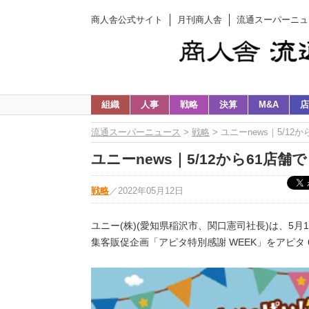
商人舎公式サイト
月刊商人舎
流通スーパーニュ
組織
人事
戦略
決算
M&A
店
流通スーパーニュース
>
戦略
> ユニーnews｜5/12
ユニーnews｜5/12から61店舗
戦略
／
2022年05月12日
ユニー(株)(愛知県稲沢市、関口憲司社長)は、5月12
集客販促企画「アピタ特別感謝 WEEK」をアピタ 