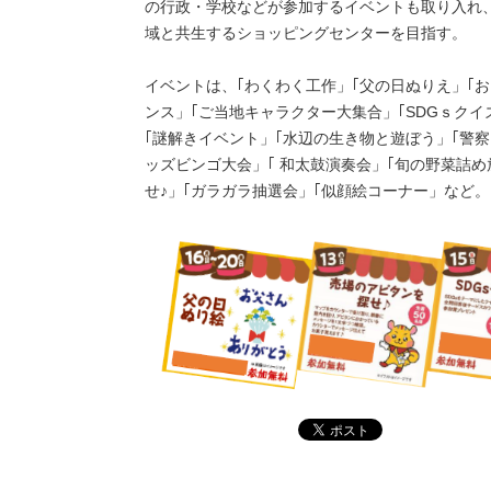
の行政・学校などが参加するイベントも取り入れ
域と共生するショッピングセンターを目指す。
イベントは、｢わくわく工作」｢父の日ぬりえ」｢
ンス」｢ご当地キャラクター大集合」｢SDGｓク
｢謎解きイベント」｢水辺の生き物と遊ぼう」｢警
ッズビンゴ大会」｢ 和太鼓演奏会」｢旬の野菜詰
せ♪」｢ガラガラ抽選会」｢似顔絵コーナー」など。