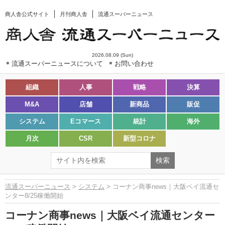
商人舎公式サイト
月刊商人舎
流通スーパーニュース
2026.08.09 (Sun)
流通スーパーニュースについて
お問い合わせ
組織
人事
戦略
決算
M&A
店舗
新商品
販促
システム
Eコマース
統計
海外
月次
CSR
新型コロナ
流通スーパーニュース
>
システム
> コーナン商事news｜大阪ベイ流通セ
ンター8/25稼働開始
コーナン商事news｜大阪ベイ流通センター