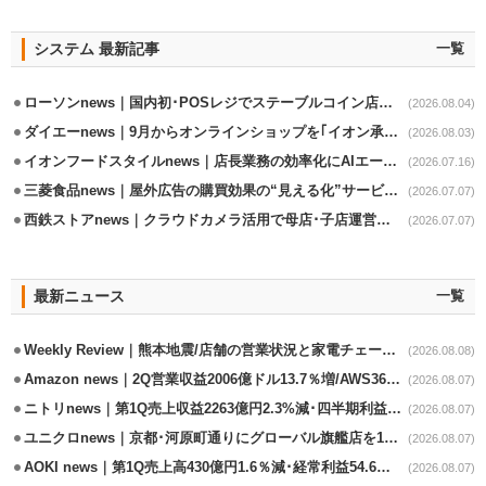
システム 最新記事
一覧
ローソンnews｜国内初･POSレジでステーブルコイン店頭決済実証実験を実施
(2026.08.04)
ダイエーnews｜9月からオンラインショップを｢イオン承りオンライン｣へ移行
(2026.08.03)
イオンフードスタイルnews｜店長業務の効率化にAIエージェント活用実験
(2026.07.16)
三菱食品news｜屋外広告の購買効果の“見える化”サービス開始
(2026.07.07)
西鉄ストアnews｜クラウドカメラ活用で母店･子店運営の効率化
(2026.07.07)
最新ニュース
一覧
Weekly Review｜熊本地震/店舗の営業状況と家電チェーンの支援策
(2026.08.08)
Amazon news｜2Q営業収益2006億ドル13.7％増/AWS36.8％％増が貢献
(2026.08.07)
ニトリnews｜第1Q売上収益2263億円2.3%減･四半期利益1.4％減
(2026.08.07)
ユニクロnews｜京都･河原町通りにグローバル旗艦店を11/6開設
(2026.08.07)
AOKI news｜第1Q売上高430億円1.6％減･経常利益54.6％減
(2026.08.07)