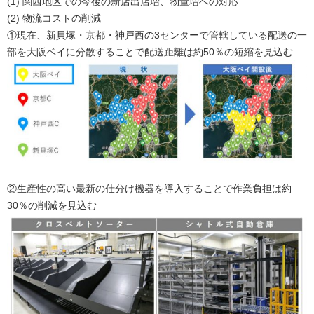
(1) 関西地区での今後の新店出店増、物量増への対応
(2) 物流コストの削減
①現在、新貝塚・京都・神戸西の3センターで管轄している配送の一
部を大阪ベイに分散することで配送距離は約50％の短縮を見込む
②生産性の高い最新の仕分け機器を導入することで作業負担は約
30％の削減を見込む