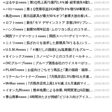
はるやまnews｜第1Q売上高71億円1.4％減･経常損失4億3800万円
(2026.08.07)
バローnews｜第１Q営業収益2434億円9.9％増/SM事業15.5％増と絶好調
(2026.08.07)
島忠news｜展示品家具が最大50％オフ｢倉庫大放出祭｣4店舗限定で開催
(2026.08.07)
ロフトnews｜新生｢モマ デザインストア 京都｣9/4リプレイスオープン
(2026.08.07)
ハンズnews｜創業50周年記念･ムロツヨシ氏とのコラボ企画｢ムロハンズ｣開催
(2026.08.07)
関西フードマーケットnews｜関西スーパーデイリーマート蒲生店8/7改装
(2026.08.07)
ニトリnews｜肌ざわりを追求した新寝具｢Nうるる｣シリーズを発売
(2026.08.07)
U.S.M.Hnews｜ ｢４種だしの国産むね塩唐揚げ｣をグループ610店で共同販促
(2026.08.07)
オイシックスnews｜スノーピークとのコラボミールキット8/13発売
(2026.08.07)
OICグループnews｜グループ酒造会社のウイスキーがコンペティション受賞
(2026.08.07)
PLANTnews｜お盆向けごちそう商品と｢夏の福袋・福得カート｣8/8から開催
(2026.08.07)
リテールパートナーズnews｜7月既存店1.5%増/41カ月連続増
(2026.08.07)
MrMax news｜7月既存店売上高1.6％減､2カ月連続マイナス
(2026.08.07)
イオン九州news｜熊本地震による休業､時間変更は8店舗(8/7時点)
(2026.08.07)
青山商事news｜6時間冷たさが持続｢ビジネス向けアイスベスト｣発売
(2026.08.07)