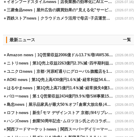
イオンフードスタイルnews｜店長業務の効率化にAIエージェント活用実験
(2026.07.16)
三菱食品news｜屋外広告の購買効果の“見える化”サービス開始
(2026.07.07)
西鉄ストアnews｜クラウドカメラ活用で母店･子店運営の効率化
(2026.07.07)
最新ニュース
一覧
Amazon news｜1Q営業収益2006億ドル13.7％増/AWS36.8％％増が貢献
(2026.08.07)
ニトリnews｜第1Q売上収益2263億円2.3%減･四半期利益1.4％減
(2026.08.07)
ユニクロnews｜京都･河原町通りにグローバル旗艦店を11/6開設
(2026.08.07)
AOKI news｜第1Q売上高430億円1.6％減･経常利益54.6％減
(2026.08.07)
はるやまnews｜第1Q売上高71億円1.4％減･経常損失4億3800万円
(2026.08.07)
バローnews｜第１Q営業収益2434億円9.9％増/SM事業15.5％増と絶好調
(2026.08.07)
島忠news｜展示品家具が最大50％オフ｢倉庫大放出祭｣4店舗限定で開催
(2026.08.07)
ロフトnews｜新生｢モマ デザインストア 京都｣9/4リプレイスオープン
(2026.08.07)
ハンズnews｜創業50周年記念･ムロツヨシ氏とのコラボ企画｢ムロハンズ｣開催
(2026.08.07)
関西フードマーケットnews｜関西スーパーデイリーマート蒲生店8/7改装
(2026.08.07)