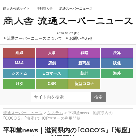
商人舎公式サイト
月刊商人舎
流通スーパーニュース
2026.08.07 (Fri)
流通スーパーニュースについて
お問い合わせ
組織
人事
戦略
決算
M&A
店舗
新商品
販促
システム
Eコマース
統計
海外
月次
CSR
新型コロナ
流通スーパーニュース
>
システム
> 平和堂news｜滋賀県内の
｢COCO’S」｢海座｣でHOPマネーの利用開始
平和堂news｜滋賀県内の｢COCO’S」｢海座｣