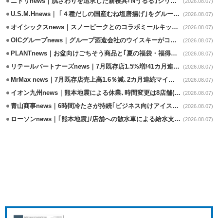
ニトリnews｜肌ざわりを追求した新寝具｢Nうるる｣シリーズを発売
(2026.08.07)
U.S.M.Hnews｜ ｢４種だしの国産むね塩唐揚げ｣をグループ610店で共同販促
(2026.08.07)
オイシックスnews｜スノーピークとのコラボミールキット8/13発売
(2026.08.07)
OICグループnews｜グループ酒造会社のウイスキーがコンペティション受賞
(2026.08.07)
PLANTnews｜お盆向けごちそう商品と｢夏の福袋・福得カート｣8/8から開催
(2026.08.07)
リテールパートナーズnews｜7月既存店1.5%増/41カ月連続増
(2026.08.07)
MrMax news｜7月既存店売上高1.6％減､2カ月連続マイナス
(2026.08.07)
イオン九州news｜熊本地震による休業､時間変更は8店舗(8/7時点)
(2026.08.07)
青山商事news｜6時間冷たさが持続｢ビジネス向けアイスベスト｣発売
(2026.08.07)
ローソンnews｜｢熊本地震｣/店舗への散水車による給水支援を開始
(2026.08.07)