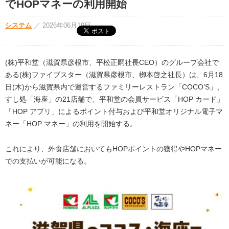
でHOPマネーの利用開始
システム
／
2026年06月19日
(株)平和堂（滋賀県彦根市、平松正嗣社長CEO）のグループ会社で
ある(株)ファイブスター（滋賀県彦根市、栁本啓之社⾧）は、6月18
日(木)から滋賀県内で運営するファミリーレストラン「COCO’S」、
すし処「海座」の21店舗で、平和堂の会員サービス「HOP カード」
「HOP アプリ」によるポイント付与および平和堂オリジナル電子マ
ネー「HOP マネー」の利用を開始する。
これにより、外食店舗においてもHOPポイントの獲得やHOPマネー
での支払いが可能になる。