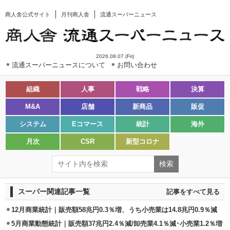
商人舎公式サイト
月刊商人舎
流通スーパーニュース
2026.08.07 (Fri)
流通スーパーニュースについて
お問い合わせ
組織
人事
戦略
決算
M&A
店舗
新商品
販促
システム
Eコマース
統計
海外
月次
CSR
新型コロナ
スーパー関連記事一覧
記事をすべて見る
12月商業統計｜販売額58兆円0.3％増、うち小売業は14.8兆円0.9％減
5月商業動態統計｜販売額37兆円2.4％減/卸売業4.1％減･小売業1.2％増