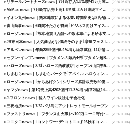
リテールパートナーズnews｜7月既存店1.5%増/41カ月連続増
(2026.08.07)
MrMax news｜7月既存店売上高1.6％減､2カ月連続マイナス
(2026.08.07)
イオン九州news｜熊本地震による休業､時間変更は8店舗(8/7時点)
(2026.08.07)
青山商事news｜6時間冷たさが持続｢ビジネス向けアイスベスト｣発売
(2026.08.07)
ローソンnews｜｢熊本地震｣/店舗への散水車による給水支援を開始
(2026.08.07)
JR東日本news｜人気商品がお値段そのまま｢増量フェス｣8/18から開催
(2026.08.07)
アルペンnews｜年商2859億円6.4％増も経常減益､11店舗出店、4店閉鎖
(2026.08.07)
セブンｰイレブンnews｜ブタメンの麺約4倍｢ブタメン超BIG｣8/11から限定発売
(2026.08.07)
ハローズnews｜8/6｢ハローズ西岐波店｣オープン/山口県5店舗目
(2026.08.07)
しまむらnews｜しまむらパークで｢アベイル ハロウィンじゅんびフェア｣開催
(2026.08.07)
ローソンnews｜｢からあげクン｣シリーズ累計販売数50億食突破
(2026.08.07)
ヤマダnews｜第1Q売上高4202億円11.3％増･経常利益14.5％増
(2026.08.07)
J.フロントnews｜輸入ワイン販社を子会社化
(2026.08.07)
三菱地所news｜7/31バリ島にアウトレットモールオープン
(2026.08.07)
ファストリnews｜｢フランス山火事｣へ100万ユーロ寄付･衣料5万点も提供
(2026.08.06)
ユニクロnews｜｢コントワー･デ･コトニエ｣’26秋冬コレクション8/28発売
(2026.08.06)