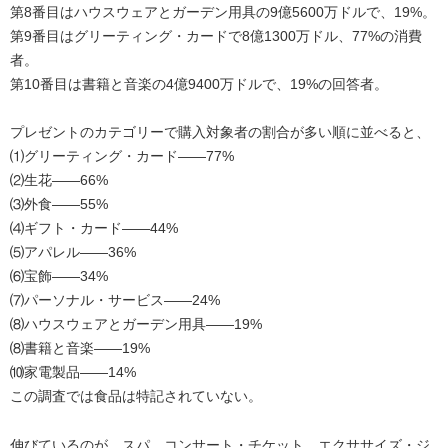
第8番目はハウスウェアとガーデン用具の9億5600万ドルで、19%。
第9番目はグリーティング・カードで8億1300万ドル、77%の消費
者。
第10番目は書籍と音楽の4億9400万ドルで、19%の回答者。
プレゼントのカテゴリーで購入対象者の割合が多い順に並べると、
⑴グリーティング・カード――77%
⑵生花――66%
⑶外食――55%
⑷ギフト・カード――44%
⑸アパレル――36%
⑹宝飾――34%
⑺パーソナル・サービス――24%
⑻ハウスウェアとガーデン用具――19%
⑻書籍と音楽――19%
⑽家電製品――14%
この調査では食品は特記されていない。
伸びているのが、スパ、コンサート・チケット、エクササイズ・ジ