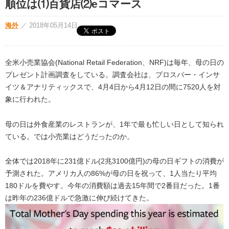
順位は⑴百貨店⑵eコマース
海外
／
2018年05月14日
全米小売業協会(National Retail Federation、NRF)は毎年、母の日の
プレゼント計画調査をしている。調査会社は、プロスパー・インサ
イツ＆アナリティックスで、4月4日から4月12日の間に7520人を対
象に行われた。
母の日は外食産業のレストランが、1年で最も忙しい日として知られ
ている。では小売業はどうだったのか。
全体では2018年に231億ドル(2兆3100億円)の母の日ギフトの消費が
予測された。アメリカ人の86%が母の日を祝って、1人当たり平均
180ドルを費やす。今年の消費額は過去15年間で2番目だった。1番
は昨年の236億ドルで急激に伸び続けてきた。