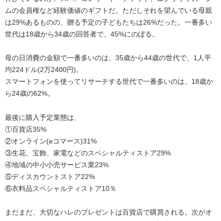
ムの会員権など経験価値のギフトだ。ただしそれを望んでいる母親
は29%あるものの、贈る予定の子どもたちは26%だった。一番多い
世代は18歳から34歳の回答者で、45%にのぼる。
母の日消費の金額で一番多いのは、35歳から44歳の世代で、1人平
均224ドル(2万2400円)。
スマートフォンを使ってリサーチする世代で一番多いのは、18歳か
ら24歳の62%。
最後に購入予定業態は、
①百貨店35%
②オンライン(eコマース)31%
③生花、宝飾、家電などのスペシャルティストア29%
④地域の中小小売サービス業23%
⑤ディスカウントストア22%
⑥衣料品スペシャルティストア10％
まだまだ、大切なハレのプレゼントは百貨店で購買される。次がオ