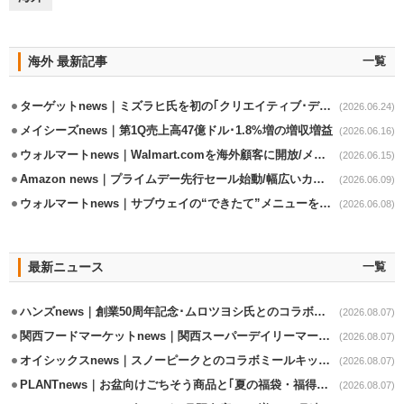
海外 最新記事
一覧
ターゲットnews｜ミズラヒ氏を初の｢クリエイティブ･ディレクター｣に起用
(2026.06.24)
メイシーズnews｜第1Q売上高47億ドル･1.8%増の増収増益
(2026.06.16)
ウォルマートnews｜Walmart.comを海外顧客に開放/メキシコへ配送開始
(2026.06.15)
Amazon news｜プライムデー先行セール始動/幅広いカテゴリーで割引き
(2026.06.09)
ウォルマートnews｜サブウェイの“できたて”メニューを最短30分で配送
(2026.06.08)
最新ニュース
一覧
ハンズnews｜創業50周年記念･ムロツヨシ氏とのコラボ企画｢ムロハンズ｣開催
(2026.08.07)
関西フードマーケットnews｜関西スーパーデイリーマート蒲生店8/7改装
(2026.08.07)
オイシックスnews｜スノーピークとのコラボミールキット8/13発売
(2026.08.07)
PLANTnews｜お盆向けごちそう商品と｢夏の福袋・福得カート｣8/8から開催
(2026.08.07)