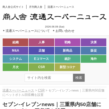
商人舎公式サイト
月刊商人舎
流通スーパーニュース
2026.08.08 (Sat)
流通スーパーニュースについて
お問い合わせ
組織
人事
戦略
決算
M&A
店舗
新商品
販促
システム
Eコマース
統計
海外
月次
CSR
新型コロナ
流通スーパーニュース
>
CSR
> セブン-イレブンnews｜三重県内50店舗
にペットボトル回収機を設置
セブン-イレブンnews｜三重県内50店舗に