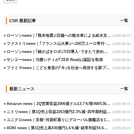
CSR 最新記事
一覧
ローソンnews｜｢熊本地震｣/店舗への散水車による給水支援を開始
(2026.08.07)
ファストリnews｜｢フランス山火事｣へ100万ユーロ寄付･衣料5万点も提供
(2026.08.06)
ローソンnews｜｢鍋さばきロボ｣7/22導入･できたて炒めメニューを提供
(2026.08.06)
サンエーnews｜与勝シティが｢ZEB Ready｣認証を取得
(2026.08.06)
ファミマnews｜こども食堂の｢今｣を社会へ発信する新プロジェクト始動
(2026.08.06)
最新ニュース
一覧
Amazon news｜2Q営業収益2006億ドル13.7％増/AWS36.8％％増が貢献
(2026.08.07)
ニトリnews｜第1Q売上収益2263億円2.3%減･四半期利益1.4％減
(2026.08.07)
ユニクロnews｜京都･河原町通りにグローバル旗艦店を11/6開設
(2026.08.07)
AOKI news｜第1Q売上高430億円1.6％減･経常利益54.6％減
(2026.08.07)