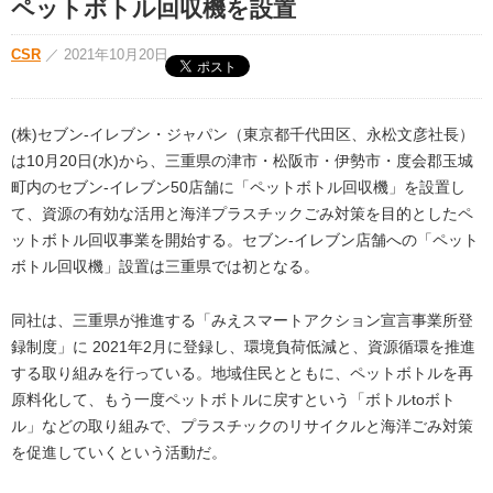
ペットボトル回収機を設置
CSR
／
2021年10月20日
(株)セブン‐イレブン・ジャパン（東京都千代田区、永松文彦社長）
は10月20日(水)から、三重県の津市・松阪市・伊勢市・度会郡玉城
町内のセブン‐イレブン50店舗に「ペットボトル回収機」を設置し
て、資源の有効な活用と海洋プラスチックごみ対策を目的としたペ
ットボトル回収事業を開始する。セブン‐イレブン店舗への「ペット
ボトル回収機」設置は三重県では初となる。
同社は、三重県が推進する「みえスマートアクション宣言事業所登
録制度」に 2021年2月に登録し、環境負荷低減と、資源循環を推進
する取り組みを行っている。地域住民とともに、ペットボトルを再
原料化して、もう一度ペットボトルに戻すという「ボトルtoボト
ル」などの取り組みで、プラスチックのリサイクルと海洋ごみ対策
を促進していくという活動だ。