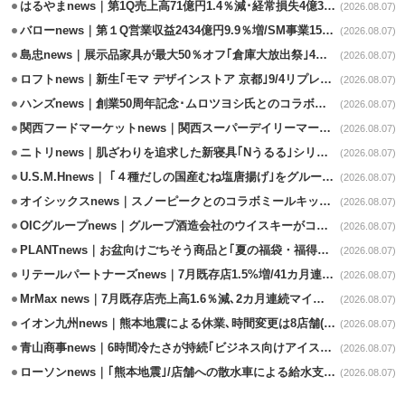
はるやまnews｜第1Q売上高71億円1.4％減･経常損失4億3800万円
(2026.08.07)
バローnews｜第１Q営業収益2434億円9.9％増/SM事業15.5％増と絶好調
(2026.08.07)
島忠news｜展示品家具が最大50％オフ｢倉庫大放出祭｣4店舗限定で開催
(2026.08.07)
ロフトnews｜新生｢モマ デザインストア 京都｣9/4リプレイスオープン
(2026.08.07)
ハンズnews｜創業50周年記念･ムロツヨシ氏とのコラボ企画｢ムロハンズ｣開催
(2026.08.07)
関西フードマーケットnews｜関西スーパーデイリーマート蒲生店8/7改装
(2026.08.07)
ニトリnews｜肌ざわりを追求した新寝具｢Nうるる｣シリーズを発売
(2026.08.07)
U.S.M.Hnews｜ ｢４種だしの国産むね塩唐揚げ｣をグループ610店で共同販促
(2026.08.07)
オイシックスnews｜スノーピークとのコラボミールキット8/13発売
(2026.08.07)
OICグループnews｜グループ酒造会社のウイスキーがコンペティション受賞
(2026.08.07)
PLANTnews｜お盆向けごちそう商品と｢夏の福袋・福得カート｣8/8から開催
(2026.08.07)
リテールパートナーズnews｜7月既存店1.5%増/41カ月連続増
(2026.08.07)
MrMax news｜7月既存店売上高1.6％減､2カ月連続マイナス
(2026.08.07)
イオン九州news｜熊本地震による休業､時間変更は8店舗(8/7時点)
(2026.08.07)
青山商事news｜6時間冷たさが持続｢ビジネス向けアイスベスト｣発売
(2026.08.07)
ローソンnews｜｢熊本地震｣/店舗への散水車による給水支援を開始
(2026.08.07)