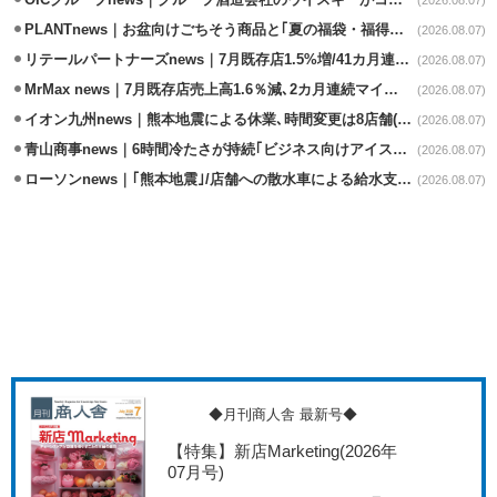
PLANTnews｜お盆向けごちそう商品と｢夏の福袋・福得カート｣8/8から開催
(2026.08.07)
リテールパートナーズnews｜7月既存店1.5%増/41カ月連続増
(2026.08.07)
MrMax news｜7月既存店売上高1.6％減､2カ月連続マイナス
(2026.08.07)
イオン九州news｜熊本地震による休業､時間変更は8店舗(8/7時点)
(2026.08.07)
青山商事news｜6時間冷たさが持続｢ビジネス向けアイスベスト｣発売
(2026.08.07)
ローソンnews｜｢熊本地震｣/店舗への散水車による給水支援を開始
(2026.08.07)
◆月刊商人舎 最新号◆
【特集】新店Marketing
(2026年
07月号)