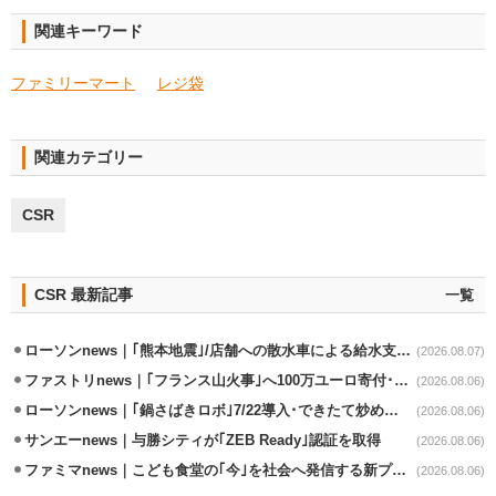
関連キーワード
ファミリーマート
レジ袋
関連カテゴリー
CSR
CSR 最新記事
一覧
ローソンnews｜｢熊本地震｣/店舗への散水車による給水支援を開始
(2026.08.07)
ファストリnews｜｢フランス山火事｣へ100万ユーロ寄付･衣料5万点も提供
(2026.08.06)
ローソンnews｜｢鍋さばきロボ｣7/22導入･できたて炒めメニューを提供
(2026.08.06)
サンエーnews｜与勝シティが｢ZEB Ready｣認証を取得
(2026.08.06)
ファミマnews｜こども食堂の｢今｣を社会へ発信する新プロジェクト始動
(2026.08.06)