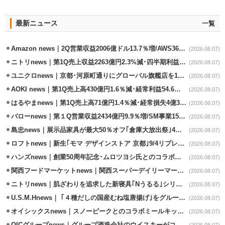
最新ニュース
一覧
Amazon news｜2Q営業収益2006億ドル13.7％増/AWS36.8％％増が貢献
(2026.08.07)
ニトリnews｜第1Q売上収益2263億円2.3%減･四半期利益1.4％減
(2026.08.07)
ユニクロnews｜京都･河原町通りにグローバル旗艦店を11/6開設
(2026.08.07)
AOKI news｜第1Q売上高430億円1.6％減･経常利益54.6％減
(2026.08.07)
はるやまnews｜第1Q売上高71億円1.4％減･経常損失4億3800万円
(2026.08.07)
バローnews｜第１Q営業収益2434億円9.9％増/SM事業15.5％増と絶好調
(2026.08.07)
島忠news｜展示品家具が最大50％オフ｢倉庫大放出祭｣4店舗限定で開催
(2026.08.07)
ロフトnews｜新生｢モマ デザインストア 京都｣9/4リプレイスオープン
(2026.08.07)
ハンズnews｜創業50周年記念･ムロツヨシ氏とのコラボ企画｢ムロハンズ｣開催
(2026.08.07)
関西フードマーケットnews｜関西スーパーデイリーマート蒲生店8/7改装
(2026.08.07)
ニトリnews｜肌ざわりを追求した新寝具｢Nうるる｣シリーズを発売
(2026.08.07)
U.S.M.Hnews｜ ｢４種だしの国産むね塩唐揚げ｣をグループ610店で共同販促
(2026.08.07)
オイシックスnews｜スノーピークとのコラボミールキット8/13発売
(2026.08.07)
OICグループnews｜グループ酒造会社のウイスキーがコンペティション受賞
(2026.08.07)