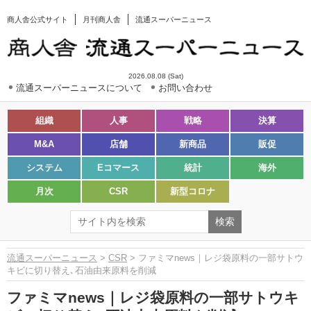
商人舎公式サイト
月刊商人舎
流通スーパーニュース
2026.08.08 (Sat)
流通スーパーニュースについて
お問い合わせ
組織
人事
戦略
決算
M&A
店舗
新商品
販促
システム
Eコマース
統計
海外
月次
CSR
新型コロナ
流通スーパーニュース
>
CSR
> ファミマnews｜レジ袋原料の一部サトウ
キビに切り替え､石油由来原料を削減
ファミマnews｜レジ袋原料の一部サトウキ