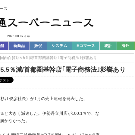
ース
2026.08.07 (Fri)
舗
新商品
販促
システム
Eコマース
統計
海外
1月国内百貨店5.5％減/首都圏基幹店｢電子商務法｣影響あり
5.5％減/首都圏基幹店｢電子商務法｣影響あり
、杉江俊彦社長）が1月の売上速報を発表した。
.2％と大きく減速した。伊勢丹立川店が100.1％で、な
に届かなかった。