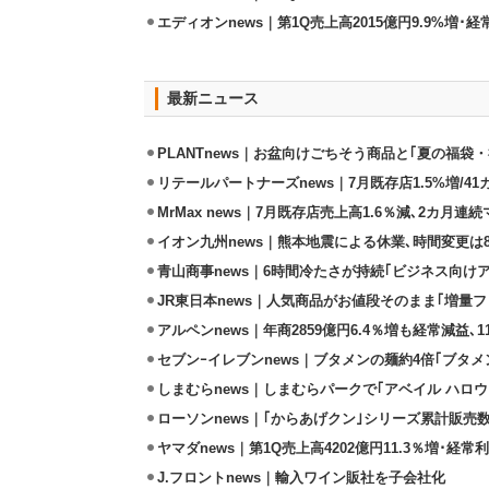
エディオンnews｜第1Q売上高2015億円9.9%増･経常
最新ニュース
PLANTnews｜お盆向けごちそう商品と｢夏の福袋・
リテールパートナーズnews｜7月既存店1.5%増/4
MrMax news｜7月既存店売上高1.6％減､2カ月連
イオン九州news｜熊本地震による休業､時間変更は8店
青山商事news｜6時間冷たさが持続｢ビジネス向け
JR東日本news｜人気商品がお値段そのまま｢増量フェ
アルペンnews｜年商2859億円6.4％増も経常減益､
セブンｰイレブンnews｜ブタメンの麺約4倍｢ブタメン
しまむらnews｜しまむらパークで｢アベイル ハロ
ローソンnews｜｢からあげクン｣シリーズ累計販売数
ヤマダnews｜第1Q売上高4202億円11.3％増･経常利
J.フロントnews｜輸入ワイン販社を子会社化