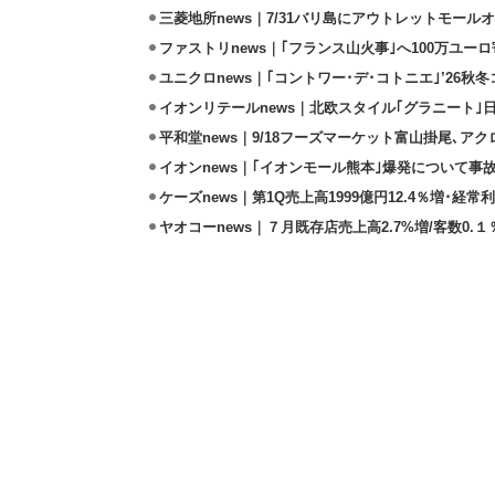
三菱地所news｜7/31バリ島にアウトレットモール
ファストリnews｜｢フランス山火事｣へ100万ユー
ユニクロnews｜｢コントワー･デ･コトニエ｣’26秋冬
イオンリテールnews｜北欧スタイル｢グラニート｣
平和堂news｜9/18フーズマーケット富山掛尾､ア
イオンnews｜｢イオンモール熊本｣爆発について事
ケーズnews｜第1Q売上高1999億円12.4％増･経常利
ヤオコーnews｜７月既存店売上高2.7%増/客数0.１