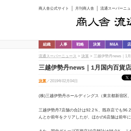
商人舎公式サイト
月刊商人舎
流通スーパーニュ
組織
人事
戦略
決算
M&A
店
流通スーパーニュース
>
決算
> 三越伊勢丹news｜
三越伊勢丹news｜1月国内百貨店
決算
／
2019年02月04日
(株)三越伊勢丹ホールディングス（東京都新宿区
三越伊勢丹7店舗の合計は92.2％、既存店でも96
んとか前年をクリアしたが、ほかの6店舗は前年