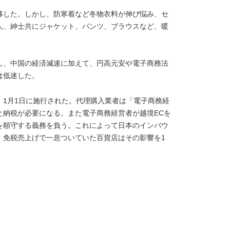
移した。しかし、防寒着など冬物衣料が伸び悩み、セ
人、紳士共にジャケット、パンツ、ブラウスなど、暖
し、中国の経済減速に加えて、円高元安や電子商務法
は低迷した。
、1月1日に施行された。代理購入業者は「電子商務経
と納税が必要になる。また電子商務経営者が越境ECを
を順守する義務を負う。これによって日本のインバウ
。免税売上げで一息ついていた百貨店はその影響を1