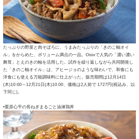
たっぷりの野菜と肉そぼろに、うまみたっぷりの「きのこ軸オイ
ル」をからめた、ボリューム満点の一品。Oisixで人気の「濃い濃い
舞茸」とえのきの軸を活用した。試作を繰り返しながら共同開発し
た「きのこ軸オイル」は、アヒージョのような味わいで、和食にも
洋食にも使える万能調味料に仕上がった。販売期間は12月14日
(木)10:00～12月21日(木)10:00、価格は2人前で 1727円(税込み、以
下同じ)。
•栗原心平の長ねぎまるごと油淋鶏丼