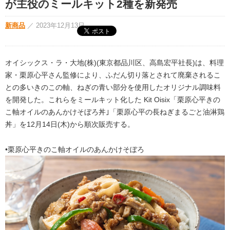
が主役のミールキット2種を新発売
新商品
／
2023年12月13日
オイシックス・ラ・大地(株)(東京都品川区、高島宏平社長)は、料理
家・栗原心平さん監修により、ふだん切り落とされて廃棄されるこ
との多いきのこの軸、ねぎの青い部分を使用したオリジナル調味料
を開発した。これらをミールキット化した Kit Oisix「栗原心平きの
こ軸オイルのあんかけそぼろ丼｣「栗原心平の長ねぎまるごと油淋鶏
丼」を12月14日(木)から順次販売する。
•栗原心平きのこ軸オイルのあんかけそぼろ