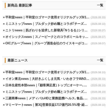
新商品 最新記事
一覧
平和堂news｜平和堂ロゴマーク使用オリジナルグッズ8/10販売開始
(2026.08.10)
ミニストップnews｜ブルダック炒め麺とコラボ｢チーズハットグ｣8/7発売
(2026.08.10)
ニトリnews｜肌ざわりを追求した新寝具｢Nうるる｣シリーズを発売
(2026.08.07)
オイシックスnews｜スノーピークとのコラボミールキット8/13発売
(2026.08.07)
OICグループnews｜グループ酒造会社のウイスキーがコンペティション受賞
(2026.08.07)
最新ニュース
一覧
平和堂news｜平和堂ロゴマーク使用オリジナルグッズ8/10販売開始
(2026.08.10)
イオン東北news｜大好きふくしま元気・いわきフラWAONの利用金額一部寄付
(2026.08.10)
日本生産性本部news｜｢顧客満足度｣トップにオーケー､コスモス薬品など選出
(2026.08.10)
ミニストップnews｜ブルダック炒め麺とコラボ｢チーズハットグ｣8/7発売
(2026.08.10)
三菱商事news｜メディパルHDと業務提携/ヘルス､食品､日用品で協業
(2026.08.10)
マミーマートnews｜第3Q営業収益1717億円20.5%増･経常利益3.6%増
(2026.08.10)