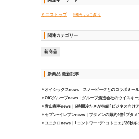
関連キーワード
ミニストップ
98円 おにぎり
関連カテゴリー
新商品
新商品 最新記事
オイシックスnews｜スノーピークとのコラボミールキ
OICグループnews｜グループ酒造会社のウイスキ
青山商事news｜6時間冷たさが持続｢ビジネス向け
セブンｰイレブンnews｜ブタメンの麺約4倍｢ブタメン
ユニクロnews｜｢コントワー･デ･コトニエ｣’26秋冬