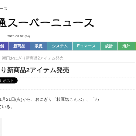
ース
2026.08.07 (Fri)
舗
新商品
販促
システム
Eコマース
統計
海外
s｜98円おにぎり新商品2アイテム発売
ぎり新商品2アイテム発売
1月21日(火)から、おにぎり「枝豆塩こんぶ」、「わ
ている。