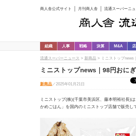
商人舎公式サイト
月刊商人舎
流通スーパーニュ
組織
人事
戦略
決算
M&A
店
流通スーパーニュース
>
新商品
> ミニストップnew
ミニストップnews｜98円おに
新商品
／
2025年01月21日
ミニストップ(株)(千葉市美浜区、藤本明裕社長)は
かめごはん」を国内のミニストップ店舗で販売し