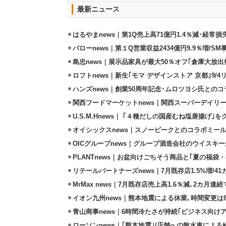
最新ニュース
はるやまnews｜第1Q売上高71億円1.4％減･経常損失
バローnews｜第１Q営業収益2434億円9.9％増/SM
島忠news｜展示品家具が最大50％オフ｢倉庫大放出
ロフトnews｜新生｢モマ デザインストア 京都｣9/
ハンズnews｜創業50周年記念･ムロツヨシ氏との
関西フードマーケットnews｜関西スーパーデイリー
U.S.M.Hnews｜ ｢４種だしの国産むね塩唐揚げ｣
オイシックスnews｜スノーピークとのコラボミールキ
OICグループnews｜グループ酒造会社のウイスキ
PLANTnews｜お盆向けごちそう商品と｢夏の福袋・
リテールパートナーズnews｜7月既存店1.5%増/4
MrMax news｜7月既存店売上高1.6％減､2カ月連
イオン九州news｜熊本地震による休業､時間変更は8店
青山商事news｜6時間冷たさが持続｢ビジネス向け
ローソンnews｜｢熊本地震｣/店舗への散水車によ