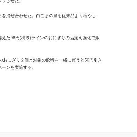
ップさせた。
まを混ぜ合わせた。白ごまの量を従来品より増やし、
えた98円(税抜)ラインのおにぎりの品揃え強化で販
対象のおにぎり２個と対象の飲料を一緒に買うと50円引き
ペーンを実施する。