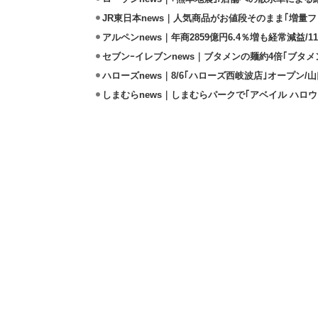
JR東日本news｜人気商品がお値段そのまま｢増量フェ
アルペンnews｜年商2859億円6.4％増も経常減益/
セブンｰイレブンnews｜ブタメンの麺約4倍｢ブタメン
ハローズnews｜8/6｢ハローズ西岐波店｣オープン/
しまむらnews｜しまむらパークで｢アベイル ハロ