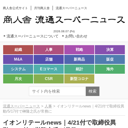
商人舎公式サイト
月刊商人舎
流通スーパーニュース
2026.08.07 (Fri)
流通スーパーニュースについて
お問い合わせ
組織
人事
戦略
決算
M&A
店舗
新商品
販促
システム
Eコマース
統計
海外
月次
CSR
新型コロナ
流通スーパーニュース
>
人事
> イオンリテールnews｜4/21付で取締役異
動/5/17付で榊隆之氏が常務に
イオンリテールnews｜4/21付で取締役異