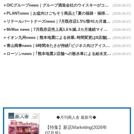
OICグループnews｜グループ酒造会社のウイスキーがコンペティション受賞
(2026.08.07)
PLANTnews｜お盆向けごちそう商品と｢夏の福袋・福得カート｣8/8から開催
(2026.08.07)
リテールパートナーズnews｜7月既存店1.5%増/41カ月連続増
(2026.08.07)
MrMax news｜7月既存店売上高1.6％減､2カ月連続マイナス
(2026.08.07)
イオン九州news｜熊本地震による休業､時間変更は8店舗(8/7時点)
(2026.08.07)
青山商事news｜6時間冷たさが持続｢ビジネス向けアイスベスト｣発売
(2026.08.07)
ローソンnews｜｢熊本地震｣/店舗への散水車による給水支援を開始
(2026.08.07)
◆月刊商人舎 最新号◆
【特集】新店Marketing
(2026年
07月号)