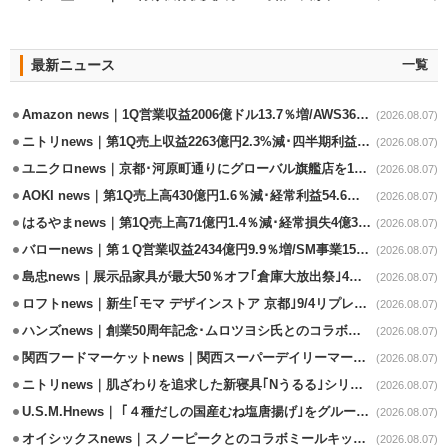
最新ニュース
一覧
Amazon news｜1Q営業収益2006億ドル13.7％増/AWS36.8％％増が貢献
(2026.08.07)
ニトリnews｜第1Q売上収益2263億円2.3%減･四半期利益1.4％減
(2026.08.07)
ユニクロnews｜京都･河原町通りにグローバル旗艦店を11/6開設
(2026.08.07)
AOKI news｜第1Q売上高430億円1.6％減･経常利益54.6％減
(2026.08.07)
はるやまnews｜第1Q売上高71億円1.4％減･経常損失4億3800万円
(2026.08.07)
バローnews｜第１Q営業収益2434億円9.9％増/SM事業15.5％増と絶好調
(2026.08.07)
島忠news｜展示品家具が最大50％オフ｢倉庫大放出祭｣4店舗限定で開催
(2026.08.07)
ロフトnews｜新生｢モマ デザインストア 京都｣9/4リプレイスオープン
(2026.08.07)
ハンズnews｜創業50周年記念･ムロツヨシ氏とのコラボ企画｢ムロハンズ｣開催
(2026.08.07)
関西フードマーケットnews｜関西スーパーデイリーマート蒲生店8/7改装
(2026.08.07)
ニトリnews｜肌ざわりを追求した新寝具｢Nうるる｣シリーズを発売
(2026.08.07)
U.S.M.Hnews｜ ｢４種だしの国産むね塩唐揚げ｣をグループ610店で共同販促
(2026.08.07)
オイシックスnews｜スノーピークとのコラボミールキット8/13発売
(2026.08.07)