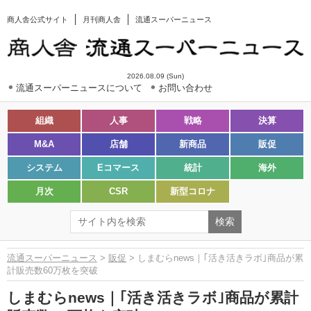
商人舎公式サイト
月刊商人舎
流通スーパーニュース
2026.08.09 (Sun)
流通スーパーニュースについて
お問い合わせ
組織
人事
戦略
決算
M&A
店舗
新商品
販促
システム
Eコマース
統計
海外
月次
CSR
新型コロナ
流通スーパーニュース
>
販促
> しまむらnews｜｢活き活きラボ｣商品が累
計販売数60万枚を突破
しまむらnews｜｢活き活きラボ｣商品が累計