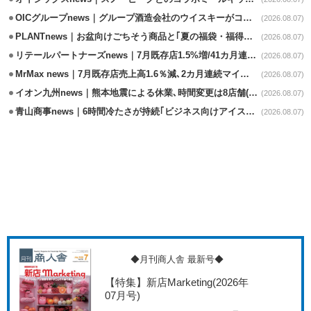
OICグループnews｜グループ酒造会社のウイスキーがコンペティション受賞
(2026.08.07)
PLANTnews｜お盆向けごちそう商品と｢夏の福袋・福得カート｣8/8から開催
(2026.08.07)
リテールパートナーズnews｜7月既存店1.5%増/41カ月連続増
(2026.08.07)
MrMax news｜7月既存店売上高1.6％減､2カ月連続マイナス
(2026.08.07)
イオン九州news｜熊本地震による休業､時間変更は8店舗(8/7時点)
(2026.08.07)
青山商事news｜6時間冷たさが持続｢ビジネス向けアイスベスト｣発売
(2026.08.07)
◆月刊商人舎 最新号◆
【特集】新店Marketing
(2026年
07月号)