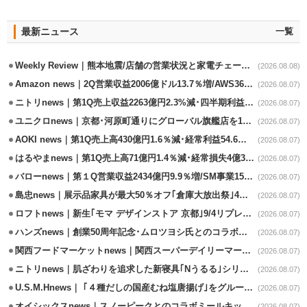
最新ニュース
一覧
Weekly Review｜熊本地震/店舗の営業状況と家電チェーンの支援策
(2026.08.08)
Amazon news｜2Q営業収益2006億ドル13.7％増/AWS36.8％％増が貢献
(2026.08.07)
ニトリnews｜第1Q売上収益2263億円2.3%減･四半期利益1.4％減
(2026.08.07)
ユニクロnews｜京都･河原町通りにグローバル旗艦店を11/6開設
(2026.08.07)
AOKI news｜第1Q売上高430億円1.6％減･経常利益54.6％減
(2026.08.07)
はるやまnews｜第1Q売上高71億円1.4％減･経常損失4億3800万円
(2026.08.07)
バローnews｜第１Q営業収益2434億円9.9％増/SM事業15.5％増と絶好調
(2026.08.07)
島忠news｜展示品家具が最大50％オフ｢倉庫大放出祭｣4店舗限定で開催
(2026.08.07)
ロフトnews｜新生｢モマ デザインストア 京都｣9/4リプレイスオープン
(2026.08.07)
ハンズnews｜創業50周年記念･ムロツヨシ氏とのコラボ企画｢ムロハンズ｣開催
(2026.08.07)
関西フードマーケットnews｜関西スーパーデイリーマート蒲生店8/7改装
(2026.08.07)
ニトリnews｜肌ざわりを追求した新寝具｢Nうるる｣シリーズを発売
(2026.08.07)
U.S.M.Hnews｜ ｢４種だしの国産むね塩唐揚げ｣をグループ610店で共同販促
(2026.08.07)
オイシックスnews｜スノーピークとのコラボミールキット8/13発売
(2026.08.07)