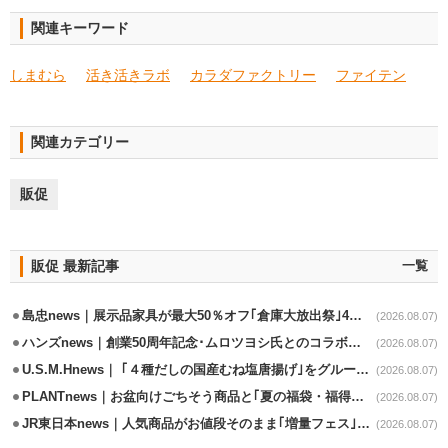
関連キーワード
しまむら
活き活きラボ
カラダファクトリー
ファイテン
関連カテゴリー
販促
販促 最新記事
一覧
島忠news｜展示品家具が最大50％オフ｢倉庫大放出祭｣4店舗限定で開催
(2026.08.07)
ハンズnews｜創業50周年記念･ムロツヨシ氏とのコラボ企画｢ムロハンズ｣開催
(2026.08.07)
U.S.M.Hnews｜ ｢４種だしの国産むね塩唐揚げ｣をグループ610店で共同販促
(2026.08.07)
PLANTnews｜お盆向けごちそう商品と｢夏の福袋・福得カート｣8/8から開催
(2026.08.07)
JR東日本news｜人気商品がお値段そのまま｢増量フェス｣8/18から開催
(2026.08.07)