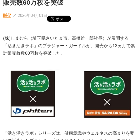
販売数60万枚を突破
販促
／
2026年04月01日
(株)しまむら（埼玉県さいたま市、高橋維一郎社長）が展開する
「活き活きラボ」のブラジャー・ガードルが、発売から13ヵ月で累
計販売枚数60万枚を突破した。
「活き活きラボ」シリーズは、健康意識やウェルネスの高まりを受