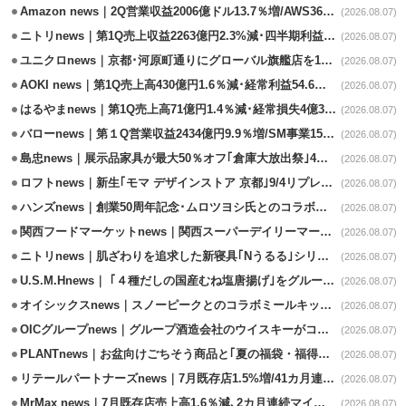
Amazon news｜2Q営業収益2006億ドル13.7％増/AWS36.8％％増が貢献
(2026.08.07)
ニトリnews｜第1Q売上収益2263億円2.3%減･四半期利益1.4％減
(2026.08.07)
ユニクロnews｜京都･河原町通りにグローバル旗艦店を11/6開設
(2026.08.07)
AOKI news｜第1Q売上高430億円1.6％減･経常利益54.6％減
(2026.08.07)
はるやまnews｜第1Q売上高71億円1.4％減･経常損失4億3800万円
(2026.08.07)
バローnews｜第１Q営業収益2434億円9.9％増/SM事業15.5％増と絶好調
(2026.08.07)
島忠news｜展示品家具が最大50％オフ｢倉庫大放出祭｣4店舗限定で開催
(2026.08.07)
ロフトnews｜新生｢モマ デザインストア 京都｣9/4リプレイスオープン
(2026.08.07)
ハンズnews｜創業50周年記念･ムロツヨシ氏とのコラボ企画｢ムロハンズ｣開催
(2026.08.07)
関西フードマーケットnews｜関西スーパーデイリーマート蒲生店8/7改装
(2026.08.07)
ニトリnews｜肌ざわりを追求した新寝具｢Nうるる｣シリーズを発売
(2026.08.07)
U.S.M.Hnews｜ ｢４種だしの国産むね塩唐揚げ｣をグループ610店で共同販促
(2026.08.07)
オイシックスnews｜スノーピークとのコラボミールキット8/13発売
(2026.08.07)
OICグループnews｜グループ酒造会社のウイスキーがコンペティション受賞
(2026.08.07)
PLANTnews｜お盆向けごちそう商品と｢夏の福袋・福得カート｣8/8から開催
(2026.08.07)
リテールパートナーズnews｜7月既存店1.5%増/41カ月連続増
(2026.08.07)
MrMax news｜7月既存店売上高1.6％減､2カ月連続マイナス
(2026.08.07)