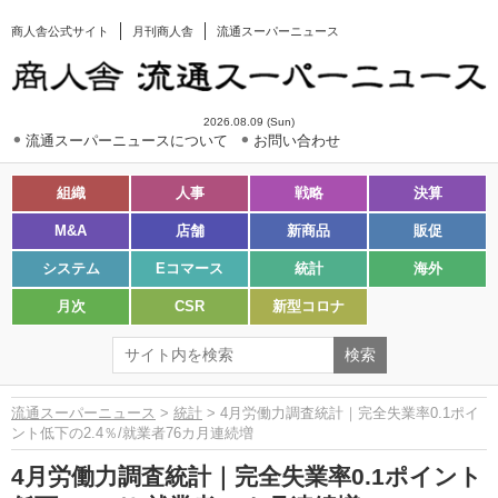
商人舎公式サイト
月刊商人舎
流通スーパーニュース
2026.08.09 (Sun)
流通スーパーニュースについて
お問い合わせ
組織
人事
戦略
決算
M&A
店舗
新商品
販促
システム
Eコマース
統計
海外
月次
CSR
新型コロナ
流通スーパーニュース
>
統計
> 4月労働力調査統計｜完全失業率0.1ポイ
ント低下の2.4％/就業者76カ月連続増
4月労働力調査統計｜完全失業率0.1ポイント