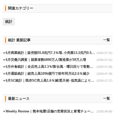
関連カテゴリー
統計
統計 最新記事
一覧
6月商業統計｜販売額55.8兆円7.3％増､小売業13.2兆円0.5％増
(2026.07.31)
6月労働力調査｜就業者数6890万人/製造業が39万人増
(2026.07.31)
6月外食統計｜全店売上高3.3％増/台風・曜日回りで客数失速も単価上昇が下支え
(2026.07.28)
6月通販統計｜総売上高1056億円で前年同月比2.6％減少
(2026.07.28)
6月SC統計｜既存SC売上高1.6％減/悪天候･低気温により夏物不振
(2026.07.27)
最新ニュース
一覧
Weekly Review｜熊本地震/店舗の営業状況と家電チェーンの支援策
(2026.08.08)