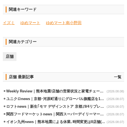
関連キーワード
イズミ
ゆめマート
ゆめマート南小野田
関連カテゴリー
店舗
店舗 最新記事
一覧
Weekly Review｜熊本地震/店舗の営業状況と家電チェーンの支援策
(2026.08.08)
ユニクロnews｜京都･河原町通りにグローバル旗艦店を11/6開設
(2026.08.07)
ロフトnews｜新生｢モマ デザインストア 京都｣9/4リプレイスオープン
(2026.08.07)
関西フードマーケットnews｜関西スーパーデイリーマート蒲生店8/7改装
(2026.08.07)
イオン九州news｜熊本地震による休業､時間変更は8店舗(8/7時点)
(2026.08.07)