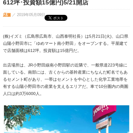
612坪･投資額15億円)5/21開店
店舗
／
2019年05月09日
(株)イズミ（広島県広島市、山西泰明社長）は5月21日(火)、山口県
山陽小野田市に「ゆめマート南小野田」をオープンする。平屋建て
で店舗面積は612坪。投資額は15億円だ。
出店場所は、JR小野田線南小野田駅の近隣で、一般県道223号線に
面している。南部には、古くからの基幹産業にちなんだ町名でもあ
るセメント町があり、一帯はセメントを中心とした化学工業地帯を
有する山陽小野田市の産業を支えるエリアだ。車で10分圏内の商圏
人口は約3万6000人。