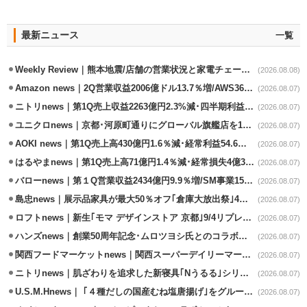
最新ニュース
一覧
Weekly Review｜熊本地震/店舗の営業状況と家電チェーンの支援策
(2026.08.08)
Amazon news｜2Q営業収益2006億ドル13.7％増/AWS36.8％％増が貢献
(2026.08.07)
ニトリnews｜第1Q売上収益2263億円2.3%減･四半期利益1.4％減
(2026.08.07)
ユニクロnews｜京都･河原町通りにグローバル旗艦店を11/6開設
(2026.08.07)
AOKI news｜第1Q売上高430億円1.6％減･経常利益54.6％減
(2026.08.07)
はるやまnews｜第1Q売上高71億円1.4％減･経常損失4億3800万円
(2026.08.07)
バローnews｜第１Q営業収益2434億円9.9％増/SM事業15.5％増と絶好調
(2026.08.07)
島忠news｜展示品家具が最大50％オフ｢倉庫大放出祭｣4店舗限定で開催
(2026.08.07)
ロフトnews｜新生｢モマ デザインストア 京都｣9/4リプレイスオープン
(2026.08.07)
ハンズnews｜創業50周年記念･ムロツヨシ氏とのコラボ企画｢ムロハンズ｣開催
(2026.08.07)
関西フードマーケットnews｜関西スーパーデイリーマート蒲生店8/7改装
(2026.08.07)
ニトリnews｜肌ざわりを追求した新寝具｢Nうるる｣シリーズを発売
(2026.08.07)
U.S.M.Hnews｜ ｢４種だしの国産むね塩唐揚げ｣をグループ610店で共同販促
(2026.08.07)