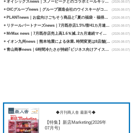
オイシックスnews｜スノーピークとのコラボミールキット8/13発売
(2026.08.07)
OICグループnews｜グループ酒造会社のウイスキーがコンペティション受賞
(2026.08.07)
PLANTnews｜お盆向けごちそう商品と｢夏の福袋・福得カート｣8/8から開催
(2026.08.07)
リテールパートナーズnews｜7月既存店1.5%増/41カ月連続増
(2026.08.07)
MrMax news｜7月既存店売上高1.6％減､2カ月連続マイナス
(2026.08.07)
イオン九州news｜熊本地震による休業､時間変更は8店舗(8/7時点)
(2026.08.07)
青山商事news｜6時間冷たさが持続｢ビジネス向けアイスベスト｣発売
(2026.08.07)
◆月刊商人舎 最新号◆
【特集】新店Marketing
(2026年
07月号)