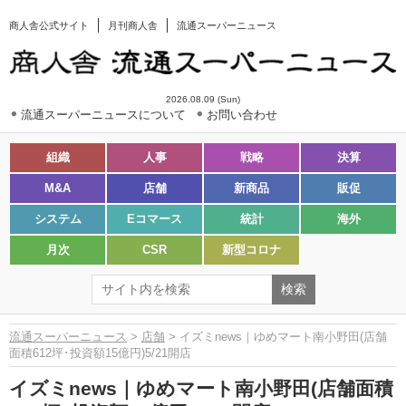
商人舎公式サイト
月刊商人舎
流通スーパーニュース
2026.08.09 (Sun)
流通スーパーニュースについて
お問い合わせ
組織
人事
戦略
決算
M&A
店舗
新商品
販促
システム
Eコマース
統計
海外
月次
CSR
新型コロナ
流通スーパーニュース
>
店舗
> イズミnews｜ゆめマート南小野田(店舗
面積612坪･投資額15億円)5/21開店
イズミnews｜ゆめマート南小野田(店舗面積