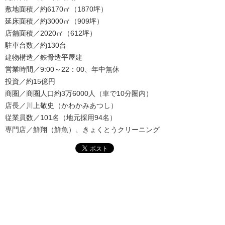
敷地面積／約6170㎡（1870坪）
延床面積／約3000㎡（909坪）
店舗面積／2020㎡（612坪）
駐車台数／約130台
建物構造／鉄骨造平屋建
営業時間／9:00～22：00、年中無休
投資／約15億円
商圏／商圏人口約3万6000人（車で10分圏内）
店長／川上敬史（かわかみあつし）
従業員数／101名（地元採用94名）
専門店／鮮翔（鮮魚）、きょくとうクリーニング